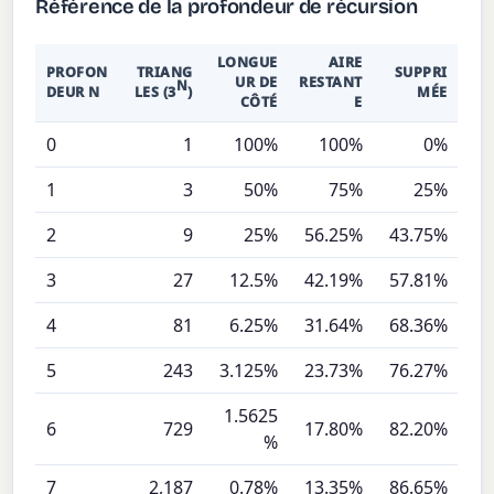
Référence de la profondeur de récursion
LONGUE
AIRE
PROFON
TRIANG
SUPPRI
UR DE
RESTANT
N
DEUR N
LES (3
)
MÉE
CÔTÉ
E
0
1
100%
100%
0%
1
3
50%
75%
25%
2
9
25%
56.25%
43.75%
3
27
12.5%
42.19%
57.81%
4
81
6.25%
31.64%
68.36%
5
243
3.125%
23.73%
76.27%
1.5625
6
729
17.80%
82.20%
%
7
2,187
0.78%
13.35%
86.65%