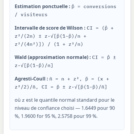
Estimation ponctuelle :
p̂ = conversions
/ visiteurs
Intervalle de score de Wilson :
CI = (p̂ +
z²/(2n) ± z·√[p̂(1−p̂)/n +
z²/(4n²)]) / (1 + z²/n)
Wald (approximation normale) :
CI = p̂ ±
z·√[p̂(1−p̂)/n]
Agresti-Coull :
ñ = n + z², p̃ = (x +
z²/2)/ñ, CI = p̃ ± z·√[p̃(1−p̃)/ñ]
où
est le quantile normal standard pour le
z
niveau de confiance choisi — 1.6449 pour 90
%, 1.9600 for 95 %, 2.5758 pour 99 %.