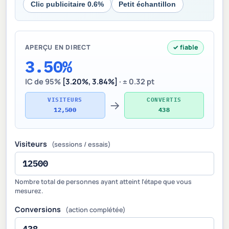
Clic publicitaire 0.6%
Petit échantillon
APERÇU EN DIRECT
✓ fiable
3.50%
IC de 95%
[3.20%, 3.84%]
· ± 0.32 pt
VISITEURS
CONVERTIS
→
12,500
438
Visiteurs
(sessions / essais)
Nombre total de personnes ayant atteint l'étape que vous
mesurez.
Conversions
(action complétée)