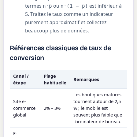
termes
ou
est inférieur à
n·p̂
n·(1 − p̂)
5. Traitez le taux comme un indicateur
purement approximatif et collectez
beaucoup plus de données.
Références classiques de taux de
conversion
Canal /
Plage
Remarques
étape
habituelle
Les boutiques matures
Site e-
tournent autour de 2,5
commerce
2% – 3%
% ; le mobile est
global
souvent plus faible que
l'ordinateur de bureau.
E-