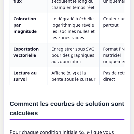
flux
s'écoulent le long du
uniquement
champ en temps réel
Coloration
Le dégradé à échelle
Couleur uniqu
par
logarithmique révèle
partout
magnitude
les isoclines nulles et
les zones raides
Exportation
Enregistrer sous SVG
Format PNG
vectorielle
pour des graphiques
matriciel
au zoom infini
uniquement
Lecture au
Affiche (x, y) et la
Pas de retour 
survol
pente sous le curseur
direct
Comment les courbes de solution sont
calculées
Pour chaque condition initiale
(x₀, y₀)
que vous