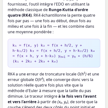
fournissez, l'outil intègre l'EDO en utilisant la
méthode classique de
Runge-Kutta d'ordre
quatre (RK4)
. RK4 échantillonne la pente quatre
fois par pas — une fois au début, deux fois au
milieu et une fois à la fin — et les combine dans
une moyenne pondérée :
k₁ = f(x, y) k₂ = f(x + h/2, y +
h·k₁/2) k₃ = f(x + h/2, y + h·k₂/2) k₄
= f(x + h, y + h·k₃) y
= y
+ (h/6)
n+1
n
(k₁ + 2k₂ + 2k₃ + k₄)
5
RK4 a une erreur de troncature locale
O(h
)
et une
4
erreur globale
O(h
)
, elle converge donc vers la
solution réelle quatre fois plus vite que la
méthode d'Euler à mesure que la taille du pas
diminue. Le traceur intègre
à la fois vers l'avant
et vers l'arrière
à partir de
(x₀, y₀)
, de sorte que la
courbe s'étend des deux côtés du point initial et