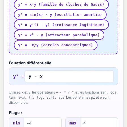
y' = x·y (famille de cloches de Gauss)
y' = sin(x) - y (oscillation amortie)
y' = y·(1 - y) (croissance logistique)
y' = x² - y (attracteur parabolique)
y' = -x/y (cercles concentriques)
Équation différentielle
y' =
Utilisez
et
, les opérateurs
, et les fonctions
x
y
+ - * / ^
sin, cos,
. Les constantes
et
sont
tan, exp, ln, log, sqrt, abs
pi
e
disponibles.
Plage x
min
max