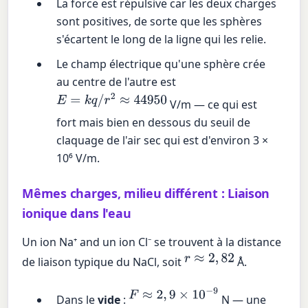
La force est répulsive car les deux charges
sont positives, de sorte que les sphères
s'écartent le long de la ligne qui les relie.
Le champ électrique qu'une sphère crée
au centre de l'autre est
E
=
k
q
/
r
2
≈
44
950
V/m — ce qui est
fort mais bien en dessous du seuil de
claquage de l'air sec qui est d'environ 3 ×
10⁶ V/m.
Mêmes charges, milieu différent : Liaison
ionique dans l'eau
Un ion Na⁺ and un ion Cl⁻ se trouvent à la distance
r
≈
2
,
82
de liaison typique du NaCl, soit
Å.
F
≈
2
,
9
×
10
−
9
Dans le
vide
:
N — une