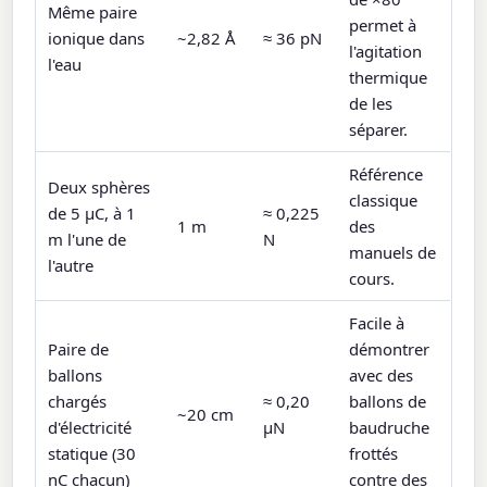
Même paire
permet à
ionique dans
~2,82 Å
≈ 36 pN
l'agitation
l'eau
thermique
de les
séparer.
Référence
Deux sphères
classique
de 5 µC, à 1
≈ 0,225
1 m
des
m l'une de
N
manuels de
l'autre
cours.
Facile à
Paire de
démontrer
ballons
avec des
chargés
≈ 0,20
ballons de
~20 cm
d'électricité
µN
baudruche
statique (30
frottés
nC chacun)
contre des