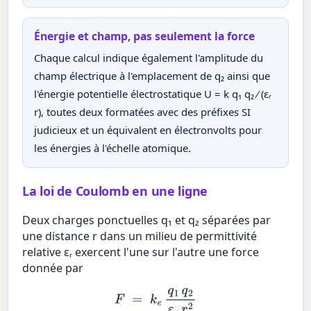
Énergie et champ, pas seulement la force
Chaque calcul indique également l'amplitude du
champ électrique à l'emplacement de q₂ ainsi que
l'énergie potentielle électrostatique U = k q₁ q₂ ⁄ (εᵣ
r), toutes deux formatées avec des préfixes SI
judicieux et un équivalent en électronvolts pour
les énergies à l'échelle atomique.
La loi de Coulomb en une ligne
Deux charges ponctuelles q₁ et q₂ séparées par
une distance r dans un milieu de permittivité
relative εᵣ exercent l'une sur l'autre une force
donnée par
F
=
k
e
q
1
q
2
ε
r
r
2