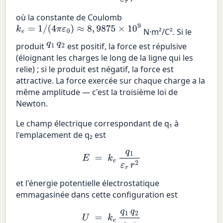
où la constante de Coulomb
k
e
=
1
/
(
4
π
ε
0
)
≈
8
,
9875
×
10
9
N·m²/C². Si le
q
1
q
2
produit
est positif, la force est répulsive
(éloignant les charges le long de la ligne qui les
relie) ; si le produit est négatif, la force est
attractive. La force exercée sur chaque charge a la
même amplitude — c'est la troisième loi de
Newton.
Le champ électrique correspondant de q₁ à
l'emplacement de q₂ est
E
=
k
e
q
1
ε
r
r
2
et l'énergie potentielle électrostatique
emmagasinée dans cette configuration est
U
=
k
e
q
1
q
2
ε
r
r