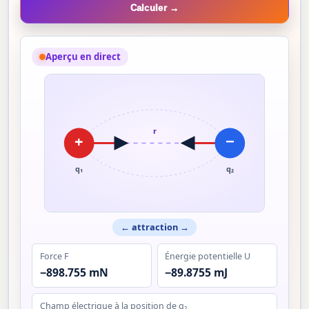
Calculer →
Aperçu en direct
r
+
−
q₁
q₂
← attraction →
Force F
Énergie potentielle U
−898.755 mN
−89.8755 mJ
Champ électrique à la position de q₂