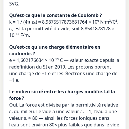
SVG.
Qu'est-ce que la constante de Coulomb ?
k = 1 / (4π ε₀) ≈ 8,9875517873681764 × 10⁹ N·m²/C².
ε₀ est la permittivité du vide, soit 8,8541878128 ×
10⁻¹² F/m.
Qu'est-ce qu'une charge élémentaire en
coulombs ?
e = 1,602176634 × 10⁻¹⁹ C — valeur exacte depuis la
redéfinition du SI en 2019. Les protons portent
une charge de +1 e et les électrons une charge de
−1 e.
Le milieu situé entre les charges modifie-t-il la
force ?
Oui. La force est divisée par la permittivité relative
εᵣ du milieu. Le vide a une valeur εᵣ = 1, l'eau a une
valeur εᵣ ≈ 80 — ainsi, les forces ioniques dans
l'eau sont environ 80× plus faibles que dans le vide