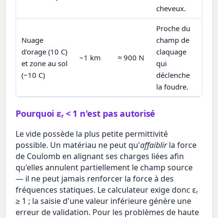
cheveux.
Proche du
Nuage
champ de
d'orage (10 C)
claquage
~1 km
≈ 900 N
et zone au sol
qui
(−10 C)
déclenche
la foudre.
Pourquoi εᵣ < 1 n'est pas autorisé
Le vide possède la plus petite permittivité
possible. Un matériau ne peut qu'
affaiblir
la force
de Coulomb en alignant ses charges liées afin
qu'elles annulent partiellement le champ source
— il ne peut jamais renforcer la force à des
fréquences statiques. Le calculateur exige donc εᵣ
≥ 1 ; la saisie d'une valeur inférieure génère une
erreur de validation. Pour les problèmes de haute