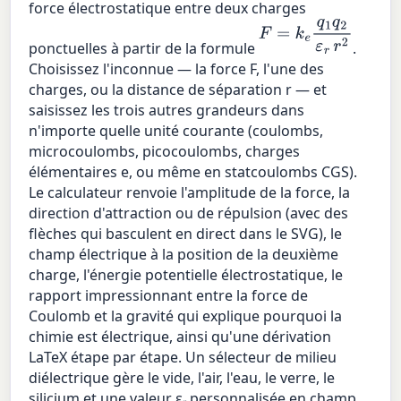
force électrostatique entre deux charges
F
=
k
e
q
1
q
2
ε
r
r
2
ponctuelles à partir de la formule
.
Choisissez l'inconnue — la force F, l'une des
charges, ou la distance de séparation r — et
saisissez les trois autres grandeurs dans
n'importe quelle unité courante (coulombs,
microcoulombs, picocoulombs, charges
élémentaires e, ou même en statcoulombs CGS).
Le calculateur renvoie l'amplitude de la force, la
direction d'attraction ou de répulsion (avec des
flèches qui basculent en direct dans le SVG), le
champ électrique à la position de la deuxième
charge, l'énergie potentielle électrostatique, le
rapport impressionnant entre la force de
Coulomb et la gravité qui explique pourquoi la
chimie est électrique, ainsi qu'une dérivation
LaTeX étape par étape. Un sélecteur de milieu
diélectrique gère le vide, l'air, l'eau, le verre, le
silicium et une valeur εᵣ personnalisée en champ