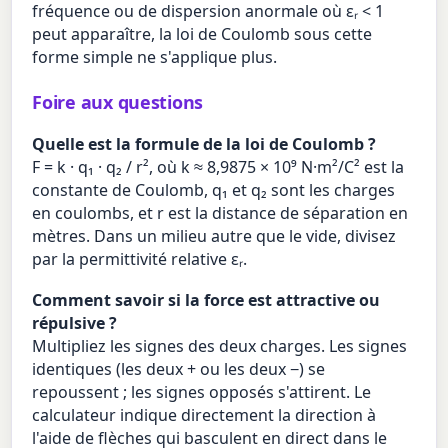
fréquence ou de dispersion anormale où εᵣ < 1
peut apparaître, la loi de Coulomb sous cette
forme simple ne s'applique plus.
Foire aux questions
Quelle est la formule de la loi de Coulomb ?
F = k · q₁ · q₂ / r², où k ≈ 8,9875 × 10⁹ N·m²/C² est la
constante de Coulomb, q₁ et q₂ sont les charges
en coulombs, et r est la distance de séparation en
mètres. Dans un milieu autre que le vide, divisez
par la permittivité relative εᵣ.
Comment savoir si la force est attractive ou
répulsive ?
Multipliez les signes des deux charges. Les signes
identiques (les deux + ou les deux −) se
repoussent ; les signes opposés s'attirent. Le
calculateur indique directement la direction à
l'aide de flèches qui basculent en direct dans le