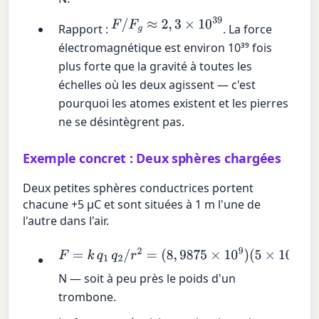
F
/
F
g
≈
2
,
3
×
10
39
Rapport :
. La force
électromagnétique est environ 10³⁹ fois
plus forte que la gravité à toutes les
échelles où les deux agissent — c'est
pourquoi les atomes existent et les pierres
ne se désintègrent pas.
Exemple concret : Deux sphères chargées
Deux petites sphères conductrices portent
chacune +5 µC et sont situées à 1 m l'une de
l'autre dans l'air.
F
=
k
q
1
q
2
/
r
2
=
(
8
,
9875
×
10
9
)
(
5
×
10
−
6
)
2
/
1
2
≈
0
,
225
N — soit à peu près le poids d'un
trombone.