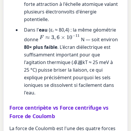
forte attraction à l'échelle atomique valant
plusieurs électronvolts d'énergie
potentielle.
Dans l'
eau
(εᵣ ≈ 80,4) : la même géométrie
F
≈
3
,
6
×
10
−
11
donne
N — soit environ
80× plus faible
. L'écran diélectrique est
suffisamment important pour que
l'agitation thermique (卓越kT ≈ 25 meV à
25 °C) puisse briser la liaison, ce qui
explique précisément pourquoi les sels
ioniques se dissolvent si facilement dans
l'eau.
Force centripète vs Force centrifuge vs
Force de Coulomb
La force de Coulomb est l'une des quatre forces