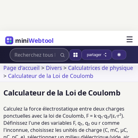
☰
mini
Webtool
partager
Page d'accueil
>
Divers
>
Calculatrices de physique
>
Calculateur de la Loi de Coulomb
Calculateur de la Loi de Coulomb
Calculez la force électrostatique entre deux charges
ponctuelles avec la loi de Coulomb, F = k·q₁·q₂/(εᵣ·r²).
Définissez l'une des variables F, q₁, q₂ ou r comme
l'inconnue, choisissez les unités de charge (C, mC, µC,
nC, pC, e), sélectionnez un milieu diélectrique (vide, air,