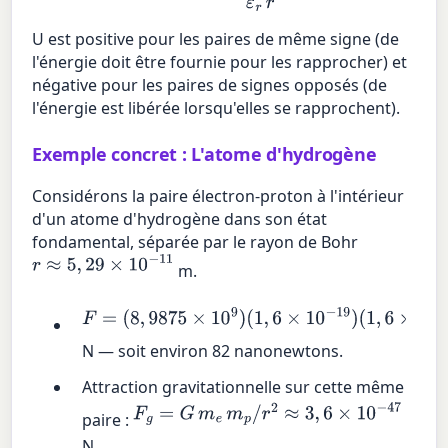
U est positive pour les paires de même signe (de
l'énergie doit être fournie pour les rapprocher) et
négative pour les paires de signes opposés (de
l'énergie est libérée lorsqu'elles se rapprochent).
Exemple concret : L'atome d'hydrogène
Considérons la paire électron-proton à l'intérieur
d'un atome d'hydrogène dans son état
fondamental, séparée par le rayon de Bohr
r
≈
5
,
29
×
10
−
11
m.
F
=
(
8
,
9875
×
10
9
)
(
1
,
6
×
10
−
19
)
(
1
,
6
×
10
−
19
)
/
(
5
,
29
×
10
−
11
)
2
≈
8
,
24
×
10
−
8
N — soit environ 82 nanonewtons.
Attraction gravitationnelle sur cette même
F
g
=
G
m
e
m
p
/
r
2
≈
3
,
6
×
10
−
47
paire :
N.