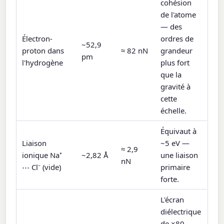
cohésion
de l'atome
— des
Électron-
ordres de
~52,9
proton dans
≈ 82 nN
grandeur
pm
l'hydrogène
plus fort
que la
gravité à
cette
échelle.
Équivaut à
Liaison
~5 eV —
≈ 2,9
ionique Na⁺
~2,82 Å
une liaison
nN
⋯ Cl⁻ (vide)
primaire
forte.
L'écran
diélectrique
de ×80