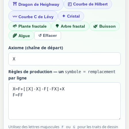
◰
⛩
Courbe de Hilbert
Dragon de Heighway
✦
〰
Cristal
Courbe C de Lévy
🌱
🌳
🌿
Plante fractale
Arbre fractal
Buisson
🌾
↺ Effacer
Algue
Axiome (chaîne de départ)
Règles de production — un
symbole = remplacement
par ligne
Utilisez des lettres majuscules
ou
pour les traits de dessin
F
G