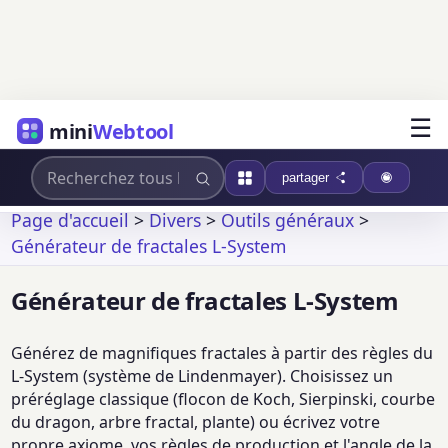
☰
mini
Webtool
partager
Page d'accueil
>
Divers
>
Outils généraux
>
Générateur de fractales L-System
Générateur de fractales L-System
Générez de magnifiques fractales à partir des règles du
L-System (système de Lindenmayer). Choisissez un
préréglage classique (flocon de Koch, Sierpinski, courbe
du dragon, arbre fractal, plante) ou écrivez votre
propre axiome, vos règles de production et l'angle de la