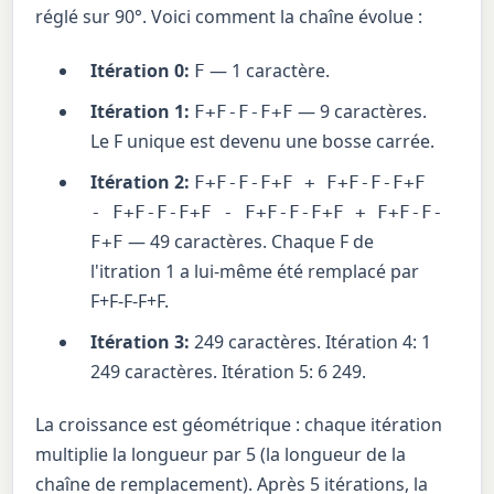
réglé sur 90°. Voici comment la chaîne évolue :
Itération 0:
— 1 caractère.
F
Itération 1:
— 9 caractères.
F+F-F-F+F
Le F unique est devenu une bosse carrée.
Itération 2:
F+F-F-F+F + F+F-F-F+F
- F+F-F-F+F - F+F-F-F+F + F+F-F-
— 49 caractères. Chaque F de
F+F
l'itration 1 a lui-même été remplacé par
F+F-F-F+F.
Itération 3:
249 caractères. Itération 4: 1
249 caractères. Itération 5: 6 249.
La croissance est géométrique : chaque itération
multiplie la longueur par 5 (la longueur de la
chaîne de remplacement). Après 5 itérations, la