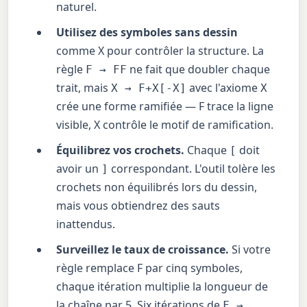
naturel.
Utilisez des symboles sans dessin
comme X pour contrôler la structure. La
règle
ne fait que doubler chaque
F → FF
trait, mais
avec l'axiome
X → F+X[-X]
X
crée une forme ramifiée — F trace la ligne
visible, X contrôle le motif de ramification.
Équilibrez vos crochets.
Chaque
doit
[
avoir un
correspondant. L'outil tolère les
]
crochets non équilibrés lors du dessin,
mais vous obtiendrez des sauts
inattendus.
Surveillez le taux de croissance.
Si votre
règle remplace F par cinq symboles,
chaque itération multiplie la longueur de
la chaîne par 5. Six itérations de
F →