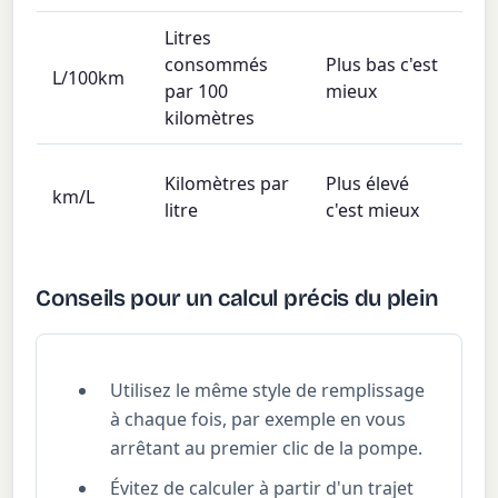
Litres
Eu
consommés
Plus bas c'est
Aus
L/100km
par 100
mieux
no
kilomètres
mé
Jap
Kilomètres par
Plus élevé
km/L
Am
litre
c'est mieux
par
Conseils pour un calcul précis du plein
Utilisez le même style de remplissage
à chaque fois, par exemple en vous
arrêtant au premier clic de la pompe.
Évitez de calculer à partir d'un trajet