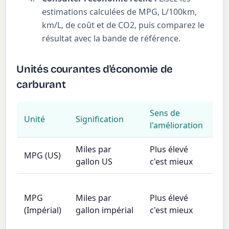
estimations calculées de MPG, L/100km,
km/L, de coût et de CO2, puis comparez le
résultat avec la bande de référence.
Unités courantes d'économie de
carburant
Sens de
Unité
Signification
Ré
l'amélioration
Miles par
Plus élevé
MPG (US)
Éta
gallon US
c'est mieux
Ro
MPG
Miles par
Plus élevé
an
(Impérial)
gallon impérial
c'est mieux
ré
Co