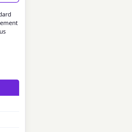
ndard
èrement
lus