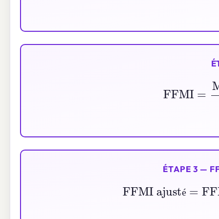
É
FFMI
=
Masse n
ÉTAPE 3 — F
FFMI ajusté
=
F
é