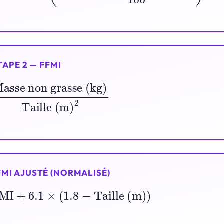
TAPE 2 — FFMI
on grasse (kg)
Taille (m)
2
FMI AJUSTÉ (NORMALISÉ)
FMI
+
6.1
×
(
1.8
−
Taille (m)
)