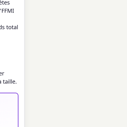
ètes
l'FFMI
s total
er
taille.