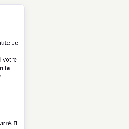
tité de
i votre
n la
s
rré. Il