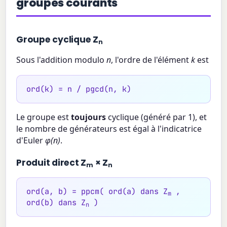
groupes courants
Groupe cyclique Z
n
Sous l'addition modulo
n
, l'ordre de l'élément
k
est
ord(k) = n / pgcd(n, k)
Le groupe est
toujours
cyclique (généré par 1), et
le nombre de générateurs est égal à l'indicatrice
d'Euler
φ(n)
.
Produit direct Z
× Z
m
n
ord(a, b) = ppcm( ord(a) dans Z
,
m
ord(b) dans Z
)
n