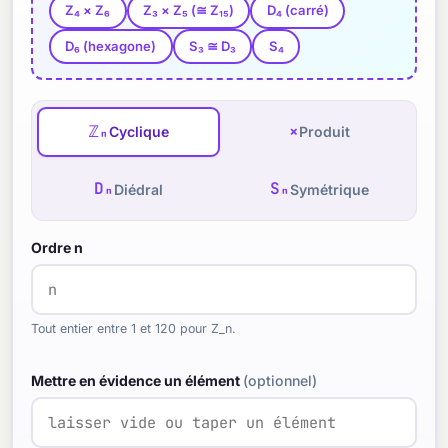
Z₄ × Z₆
Z₃ × Z₅ (≅ Z₁₅)
D₄ (carré)
D₆ (hexagone)
S₃ ≅ D₃
S₄
ℤₙ
×
Cyclique
Produit
Dₙ
Sₙ
Diédral
Symétrique
Ordre n
Tout entier entre 1 et 120 pour Z_n.
Mettre en évidence un élément
(optionnel)