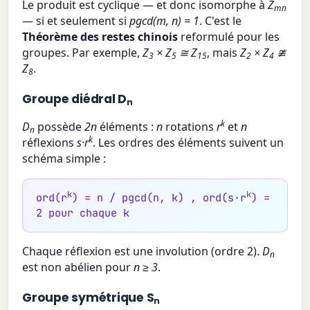
Le produit est cyclique — et donc isomorphe à
Z
mn
— si et seulement si
pgcd(m, n) = 1
. C'est le
Théorème des restes chinois
reformulé pour les
groupes. Par exemple,
Z
× Z
≅ Z
, mais
Z
× Z
≇
3
5
15
2
4
Z
.
8
Groupe diédral D
n
k
D
possède
2n
éléments :
n
rotations
r
et
n
n
k
réflexions
s·r
. Les ordres des éléments suivent un
schéma simple :
k
k
ord(r
) = n / pgcd(n, k) , ord(s·r
) =
2 pour chaque k
Chaque réflexion est une involution (ordre 2).
D
n
est non abélien pour
n ≥ 3
.
Groupe symétrique S
n