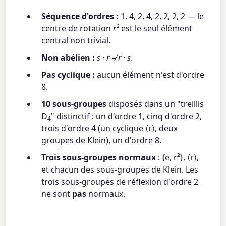
Séquence d'ordres :
1, 4, 2, 4, 2, 2, 2, 2 — le
centre de rotation
r²
est le seul élément
central non trivial.
Non abélien :
s · r ≠ r · s
.
Pas cyclique :
aucun élément n'est d'ordre
8.
10 sous-groupes
disposés dans un "treillis
D
" distinctif : un d'ordre 1, cinq d'ordre 2,
4
trois d'ordre 4 (un cyclique ⟨r⟩, deux
groupes de Klein), un d'ordre 8.
Trois sous-groupes normaux
: {e, r²}, ⟨r⟩,
et chacun des sous-groupes de Klein. Les
trois sous-groupes de réflexion d'ordre 2
ne sont
pas
normaux.