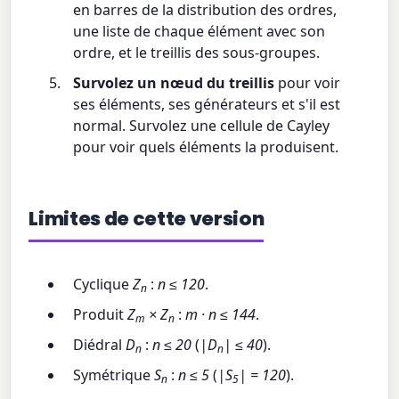
en barres de la distribution des ordres,
une liste de chaque élément avec son
ordre, et le treillis des sous-groupes.
Survolez un nœud du treillis
pour voir
ses éléments, ses générateurs et s'il est
normal. Survolez une cellule de Cayley
pour voir quels éléments la produisent.
Limites de cette version
Cyclique
Z
:
n ≤ 120
.
n
Produit
Z
× Z
:
m · n ≤ 144
.
m
n
Diédral
D
:
n ≤ 20
(
|D
| ≤ 40
).
n
n
Symétrique
S
:
n ≤ 5
(
|S
| = 120
).
n
5