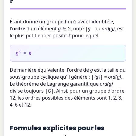
?
Étant donné un groupe fini
G
avec l'identité
e
,
l'
ordre
d'un élément
g ∈ G
, noté
|g|
ou
ord(g)
, est
le plus petit entier positif
k
pour lequel
k
g
= e
De manière équivalente, l'ordre de
g
est la taille du
sous-groupe cyclique qu'il génère :
|⟨g⟩| = ord(g)
.
Le théorème de Lagrange garantit que
ord(g)
divise toujours
|G|
. Ainsi, pour un groupe d'ordre
12, les ordres possibles des éléments sont 1, 2, 3,
4, 6 et 12.
Formules explicites pour les