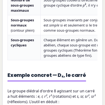
k
sous-groupes
groupe cyclique d'ordre
p
, il n'y en a
maximaux
Sous-groupes
Sous-groupes invariants par conjugai
normaux
est
simple
si et seulement si le treillis 
(contour plein)
comme sous-groupes normaux.
Sous-groupes
Chaque élément en génère un. Dans 
cycliques
abélien, chaque sous-groupe est une
groupes cycliques (Théorème fondam
groupes abéliens de type fini).
Exemple concret — D
, le carré
4
Le groupe diédral d'ordre 8 agissant sur un carré
a huit éléments :
e, r, r², r³
(rotations) et
s, sr, sr², sr³
(réflexions). L'outil en déduit :