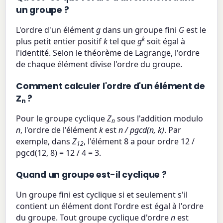
un groupe ?
L'ordre d'un élément
g
dans un groupe fini
G
est le
k
plus petit entier positif
k
tel que
g
soit égal à
l'identité. Selon le théorème de Lagrange, l'ordre
de chaque élément divise l'ordre du groupe.
Comment calculer l'ordre d'un élément de
Z
?
n
Pour le groupe cyclique
Z
sous l'addition modulo
n
n
, l'ordre de l'élément
k
est
n / pgcd(n, k)
. Par
exemple, dans
Z
, l'élément 8 a pour ordre 12 /
12
pgcd(12, 8) = 12 / 4 = 3.
Quand un groupe est-il cyclique ?
Un groupe fini est cyclique si et seulement s'il
contient un élément dont l'ordre est égal à l'ordre
du groupe. Tout groupe cyclique d'ordre
n
est