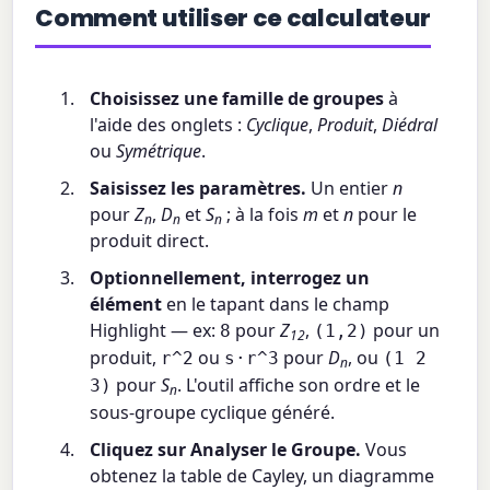
Comment utiliser ce calculateur
Choisissez une famille de groupes
à
l'aide des onglets :
Cyclique
,
Produit
,
Diédral
ou
Symétrique
.
Saisissez les paramètres.
Un entier
n
pour
Z
,
D
et
S
; à la fois
m
et
n
pour le
n
n
n
produit direct.
Optionnellement, interrogez un
élément
en le tapant dans le champ
Highlight — ex:
pour
Z
,
pour un
8
(1,2)
12
produit,
ou
pour
D
, ou
r^2
s·r^3
(1 2
n
pour
S
. L'outil affiche son ordre et le
3)
n
sous-groupe cyclique généré.
Cliquez sur Analyser le Groupe.
Vous
obtenez la table de Cayley, un diagramme