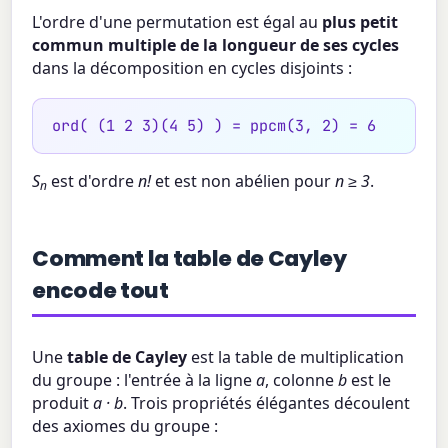
L'ordre d'une permutation est égal au
plus petit
commun multiple de la longueur de ses cycles
dans la décomposition en cycles disjoints :
ord( (1 2 3)(4 5) ) = ppcm(3, 2) = 6
S
est d'ordre
n!
et est non abélien pour
n ≥ 3
.
n
Comment la table de Cayley
encode tout
Une
table de Cayley
est la table de multiplication
du groupe : l'entrée à la ligne
a
, colonne
b
est le
produit
a · b
. Trois propriétés élégantes découlent
des axiomes du groupe :