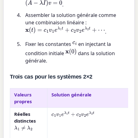
(
A
−
λ
I
)
v
=
0
.
Assembler la solution générale comme
une combinaison linéaire :
x
(
t
)
=
c
1
v
1
e
λ
1
t
+
c
2
v
2
e
λ
2
t
+
⋯
.
c
i
Fixer les constantes
en injectant la
x
(
0
)
condition initiale
dans la solution
générale.
Trois cas pour les systèmes 2×2
Valeurs
Solution générale
propres
Réelles
c
1
v
1
e
λ
1
t
+
c
2
v
2
e
λ
2
t
distinctes
λ
1
≠
λ
2