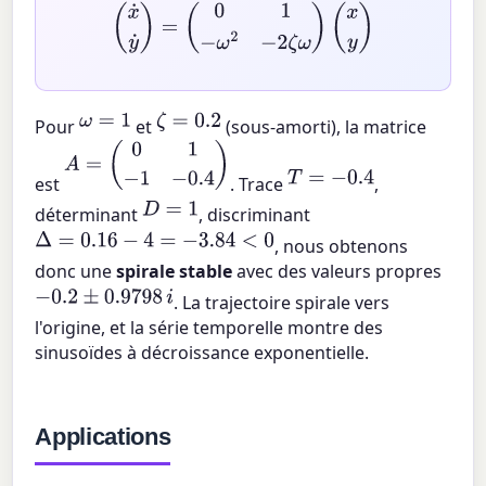
(
x
˙
y
˙
)
=
(
0
1
−
ω
2
−
2
ζ
ω
)
(
x
y
)
ω
=
1
ζ
=
0.2
Pour
et
(sous-amorti), la matrice
A
=
(
0
1
−
1
−
0.4
)
T
=
−
0.4
est
. Trace
,
D
=
1
déterminant
, discriminant
Δ
=
0.16
−
4
=
−
3.84
<
0
, nous obtenons
donc une
spirale stable
avec des valeurs propres
−
0.2
±
0.9798
i
. La trajectoire spirale vers
l'origine, et la série temporelle montre des
sinusoïdes à décroissance exponentielle.
Applications