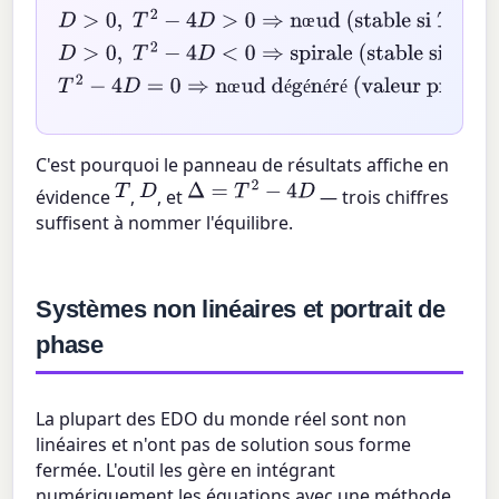
si
T
<
0
)
D
>
0
,
T
2
−
4
D
<
0
⇒
spirale (stable si
T
<
0
),
œ
centre si
T
=
0
T
2
−
4
D
=
0
⇒
nœud dégénéré
(valeur propre répétée)
œ
é
é
é
é
C'est pourquoi le panneau de résultats affiche en
T
D
Δ
=
T
2
−
4
D
évidence
,
, et
— trois chiffres
suffisent à nommer l'équilibre.
Systèmes non linéaires et portrait de
phase
La plupart des EDO du monde réel sont non
linéaires et n'ont pas de solution sous forme
fermée. L'outil les gère en intégrant
numériquement les équations avec une méthode