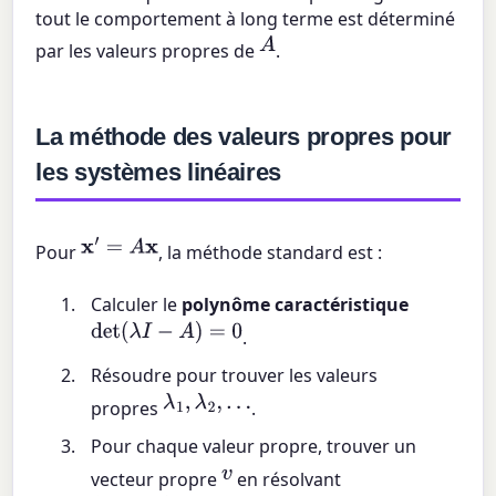
tout le comportement à long terme est déterminé
A
par les valeurs propres de
.
La méthode des valeurs propres pour
les systèmes linéaires
x
′
=
A
x
Pour
, la méthode standard est :
Calculer le
polynôme caractéristique
det
(
λ
I
−
A
)
=
0
.
Résoudre pour trouver les valeurs
λ
1
,
λ
2
,
…
propres
.
Pour chaque valeur propre, trouver un
v
vecteur propre
en résolvant