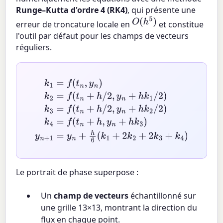
Runge–Kutta d'ordre 4 (RK4)
, qui présente une
O
(
h
5
)
erreur de troncature locale en
et constitue
l'outil par défaut pour les champs de vecteurs
réguliers.
k
1
=
f
(
t
n
,
y
n
)
k
2
=
f
(
t
n
+
h
/
2
,
y
n
+
h
k
1
/
2
)
k
3
=
f
(
t
n
+
h
/
2
,
y
n
+
h
k
2
Le portrait de phase superpose :
Un
champ de vecteurs
échantillonné sur
une grille 13×13, montrant la direction du
flux en chaque point.