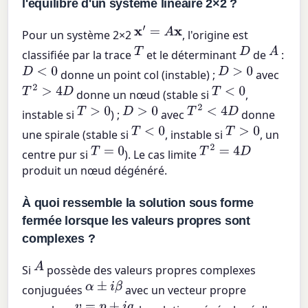
l'équilibre d'un système linéaire 2×2 ?
x
′
=
A
x
Pour un système 2×2
, l'origine est
T
D
A
classifiée par la trace
et le déterminant
de
:
D
<
0
D
>
0
donne un point col (instable) ;
avec
T
2
>
4
D
T
<
0
donne un nœud (stable si
,
T
>
0
D
>
0
T
2
<
4
D
instable si
) ;
avec
donne
T
<
0
T
>
0
une spirale (stable si
, instable si
, un
T
=
0
T
2
=
4
D
centre pur si
). Le cas limite
produit un nœud dégénéré.
À quoi ressemble la solution sous forme
fermée lorsque les valeurs propres sont
complexes ?
A
Si
possède des valeurs propres complexes
α
±
i
β
conjuguées
avec un vecteur propre
v
=
p
+
i
q