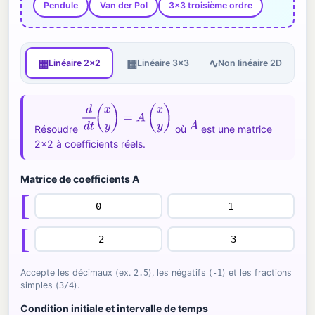
Pendule
Van der Pol
3×3 troisième ordre
▦
▦
∿
Linéaire 2×2
Linéaire 3×3
Non linéaire 2D
d
d
t
(
x
y
)
=
A
(
x
y
)
A
Résoudre
où
est une matrice
2×2 à coefficients réels.
Matrice de coefficients A
[
[
Accepte les décimaux (ex.
2.5
), les négatifs (
-1
) et les fractions
simples (
3/4
).
Condition initiale et intervalle de temps