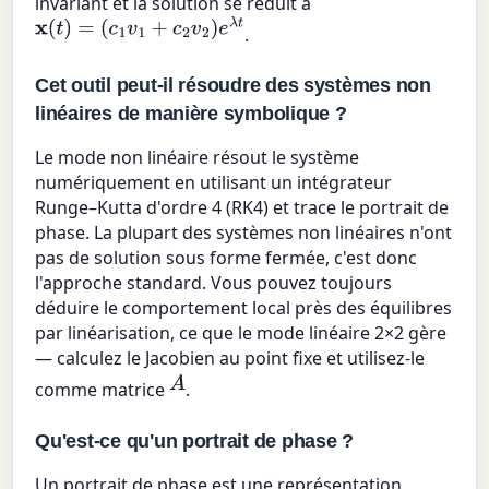
invariant et la solution se réduit à
x
(
t
)
=
(
c
1
v
1
+
c
2
v
2
)
e
λ
t
.
Cet outil peut-il résoudre des systèmes non
linéaires de manière symbolique ?
Le mode non linéaire résout le système
numériquement en utilisant un intégrateur
Runge–Kutta d'ordre 4 (RK4) et trace le portrait de
phase. La plupart des systèmes non linéaires n'ont
pas de solution sous forme fermée, c'est donc
l'approche standard. Vous pouvez toujours
déduire le comportement local près des équilibres
par linéarisation, ce que le mode linéaire 2×2 gère
— calculez le Jacobien au point fixe et utilisez-le
A
comme matrice
.
Qu'est-ce qu'un portrait de phase ?
Un portrait de phase est une représentation