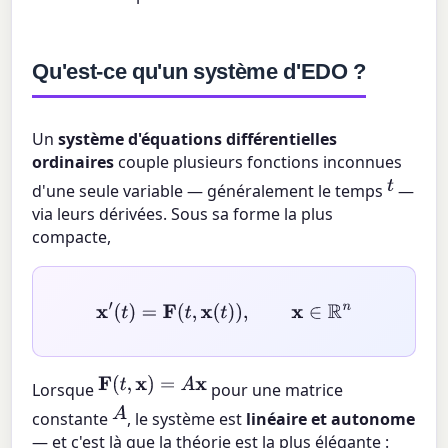
Qu'est-ce qu'un système d'EDO ?
Un
système d'équations différentielles
ordinaires
couple plusieurs fonctions inconnues
t
d'une seule variable — généralement le temps
—
via leurs dérivées. Sous sa forme la plus
compacte,
x
′
(
t
)
=
F
(
t
,
x
(
t
)
)
,
x
∈
R
n
F
(
t
,
x
)
=
A
x
Lorsque
pour une matrice
A
constante
, le système est
linéaire et autonome
— et c'est là que la théorie est la plus élégante :