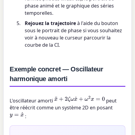
phase animé et le graphique des séries
temporelles.
Rejouez la trajectoire
à l'aide du bouton
sous le portrait de phase si vous souhaitez
voir à nouveau le curseur parcourir la
courbe de la CI.
Exemple concret — Oscillateur
harmonique amorti
x
¨
+
2
ζ
ω
x
˙
+
ω
2
x
=
0
L'oscillateur amorti
peut
être réécrit comme un système 2D en posant
y
=
x
˙
: