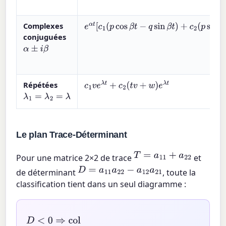
Complexes
e
α
t
[
c
1
(
p
cos
β
t
−
q
sin
β
t
)
+
c
2
(
p
sin
β
t
+
q
cos
β
t
)
]
conjuguées
α
±
i
β
Répétées
c
1
v
e
λ
t
+
c
2
(
t
v
+
w
)
e
λ
t
λ
1
=
λ
2
=
λ
Le plan Trace-Déterminant
T
=
a
11
+
a
22
Pour une matrice 2×2 de trace
et
D
=
a
11
a
22
−
a
12
a
21
de déterminant
, toute la
classification tient dans un seul diagramme :
D
<
0
⇒
col
D
>
0
,
T
2
−
4
D
>
0
⇒
nœud (stable