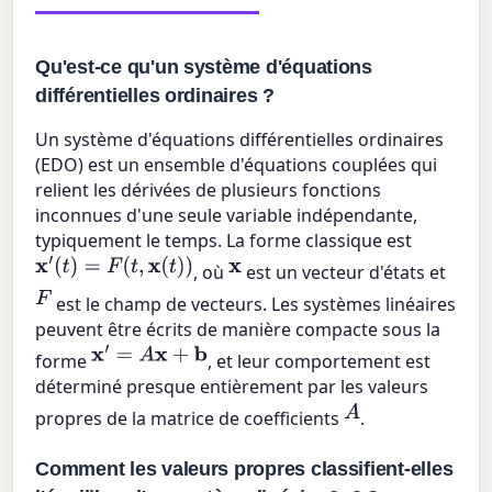
Qu'est-ce qu'un système d'équations
différentielles ordinaires ?
Un système d'équations différentielles ordinaires
(EDO) est un ensemble d'équations couplées qui
relient les dérivées de plusieurs fonctions
inconnues d'une seule variable indépendante,
typiquement le temps. La forme classique est
x
′
(
t
)
=
F
(
t
,
x
(
t
)
)
x
, où
est un vecteur d'états et
F
est le champ de vecteurs. Les systèmes linéaires
peuvent être écrits de manière compacte sous la
x
′
=
A
x
+
b
forme
, et leur comportement est
déterminé presque entièrement par les valeurs
A
propres de la matrice de coefficients
.
Comment les valeurs propres classifient-elles