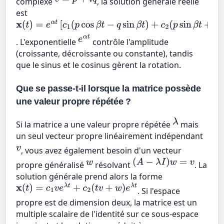
complexe
, la solution générale réelle
est
x
(
t
)
=
e
α
t
[
c
1
(
p
cos
β
t
−
q
sin
β
t
)
+
c
2
(
p
sin
β
t
+
q
cos
β
t
)
]
e
α
t
. L'exponentielle
contrôle l'amplitude
(croissante, décroissante ou constante), tandis
que le sinus et le cosinus gèrent la rotation.
Que se passe-t-il lorsque la matrice possède
une valeur propre répétée ?
λ
Si la matrice a une valeur propre répétée
mais
un seul vecteur propre linéairement indépendant
v
, vous avez également besoin d'un vecteur
w
(
A
−
λ
I
)
w
=
v
propre généralisé
résolvant
. La
solution générale prend alors la forme
x
(
t
)
=
c
1
v
e
λ
t
+
c
2
(
t
v
+
w
)
e
λ
t
. Si l'espace
propre est de dimension deux, la matrice est un
multiple scalaire de l'identité sur ce sous-espace