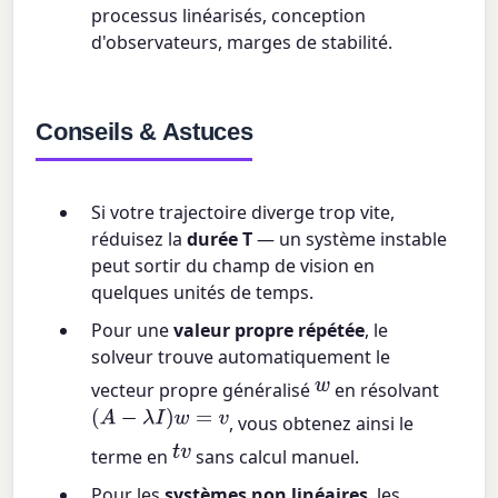
processus linéarisés, conception
d'observateurs, marges de stabilité.
Conseils & Astuces
Si votre trajectoire diverge trop vite,
réduisez la
durée T
— un système instable
peut sortir du champ de vision en
quelques unités de temps.
Pour une
valeur propre répétée
, le
solveur trouve automatiquement le
w
vecteur propre généralisé
en résolvant
(
A
−
λ
I
)
w
=
v
, vous obtenez ainsi le
t
v
terme en
sans calcul manuel.
Pour les
systèmes non linéaires
, les