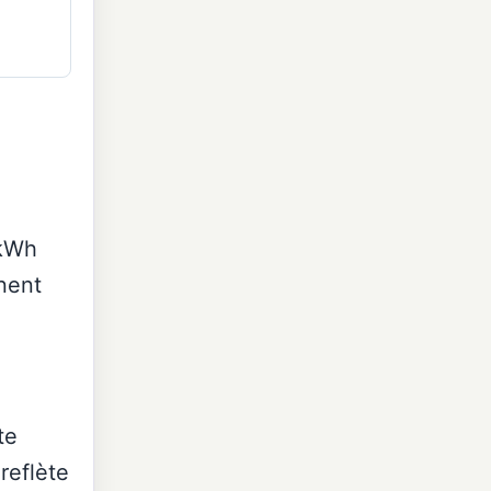
 kWh
nnent
te
 reflète