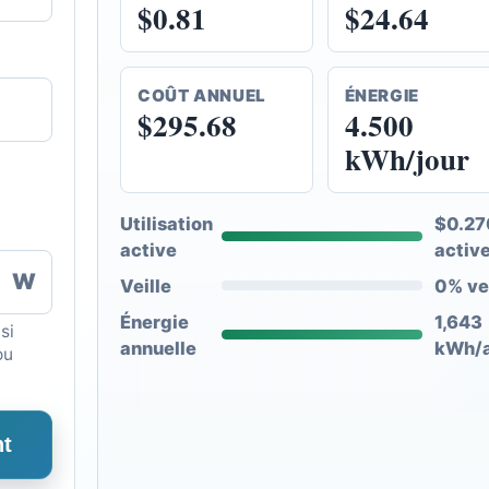
$0.81
$24.64
COÛT ANNUEL
ÉNERGIE
$295.68
4.500
kWh/jour
Utilisation
$0.27
active
activ
W
Veille
0% vei
Énergie
1,643
si
annuelle
kWh/
ou
nt