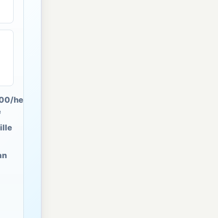
00/heure
e
lle
an