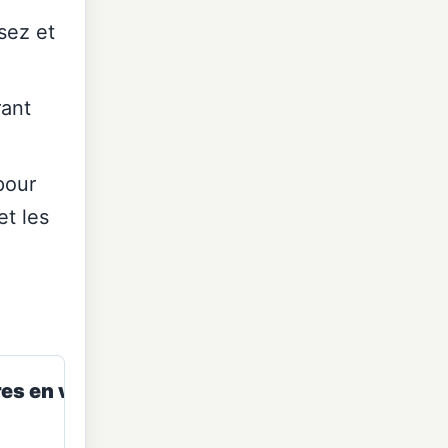
sez et
rant
pour
et les
es en veille × quantité ÷ 1 000)