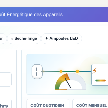
oût Énergétique des Appareils
er
◒ Sèche-linge
✦ Ampoules LED
hrs
COÛT QUOTIDIEN
COÛT MENSUEL