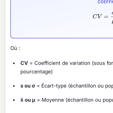
COEFFI
C
V
Où :
CV
= Coefficient de variation (sous fo
pourcentage)
s ou σ
= Écart-type (échantillon ou pop
x̄ ou μ
= Moyenne (échantillon ou popu