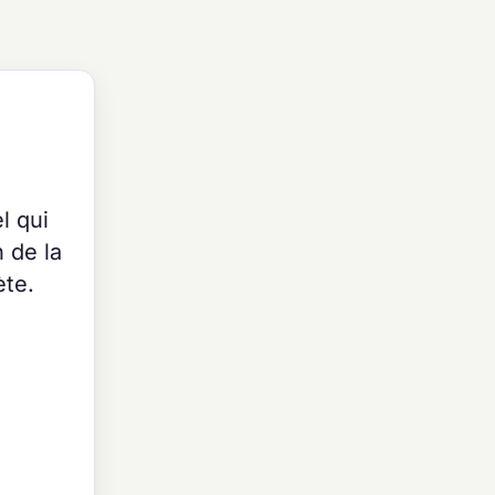
l qui
 de la
ète.