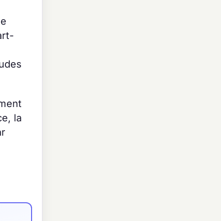
me
rt-
tudes
mment
e, la
ar