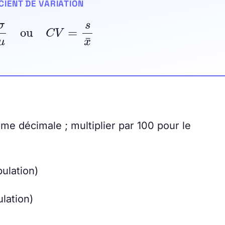
CIENT DE VARIATION
=
σ
μ
ou
C
V
=
s
x
¯
rme décimale ; multiplier par 100 pour le
ulation)
lation)