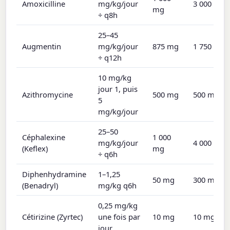
Amoxicilline
mg/kg/jour
3 000 mg
mg
÷ q8h
25–45
Augmentin
mg/kg/jour
875 mg
1 750 mg
÷ q12h
10 mg/kg
jour 1, puis
Azithromycine
500 mg
500 mg
5
mg/kg/jour
25–50
Céphalexine
1 000
mg/kg/jour
4 000 mg
(Keflex)
mg
÷ q6h
Diphenhydramine
1–1,25
50 mg
300 mg
(Benadryl)
mg/kg q6h
0,25 mg/kg
Cétirizine (Zyrtec)
une fois par
10 mg
10 mg
jour