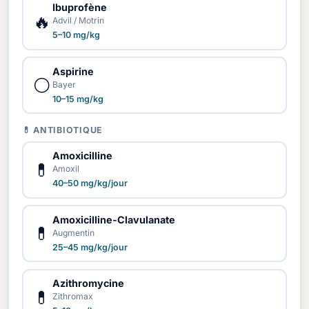
Ibuprofène
🔥
Advil / Motrin
5–10 mg/kg
Aspirine
⚪
Bayer
10–15 mg/kg
💊 ANTIBIOTIQUE
Amoxicilline
💊
Amoxil
40–50 mg/kg/jour
Amoxicilline-Clavulanate
💊
Augmentin
25–45 mg/kg/jour
Azithromycine
💊
Zithromax