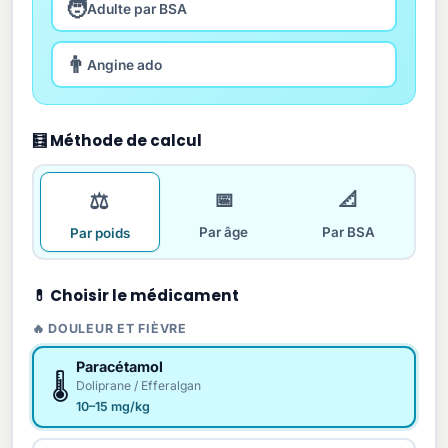
🧑
Adulte par BSA
👨
Angine ado
🧮 Méthode de calcul
⚖️
📅
📐
Par âge
Par BSA
Par poids
💊 Choisir le médicament
🔥 DOULEUR ET FIÈVRE
Paracétamol
🌡️
Doliprane / Efferalgan
10–15 mg/kg