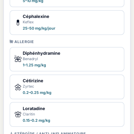
5–10 mg/kg
Céphalexine
💊
Keflex
25–50 mg/kg/jour
🌺 ALLERGIE
Diphénhydramine
🌺
Benadryl
1–1.25 mg/kg
Cétirizine
🌼
Zyrtec
0.2–0.25 mg/kg
Loratadine
🌸
Claritin
0.15–0.2 mg/kg
💧 STÉROÏDE / ANTI-INFLAMMATOIRE