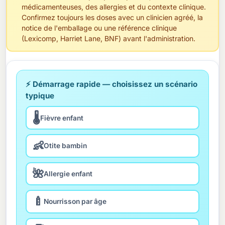
médicamenteuses, des allergies et du contexte clinique.
Confirmez toujours les doses avec un clinicien agréé, la
notice de l'emballage ou une référence clinique
(Lexicomp, Harriet Lane, BNF) avant l'administration.
⚡ Démarrage rapide — choisissez un scénario
typique
🌡️
Fièvre enfant
👶
Otite bambin
🌺
Allergie enfant
🍼
Nourrisson par âge