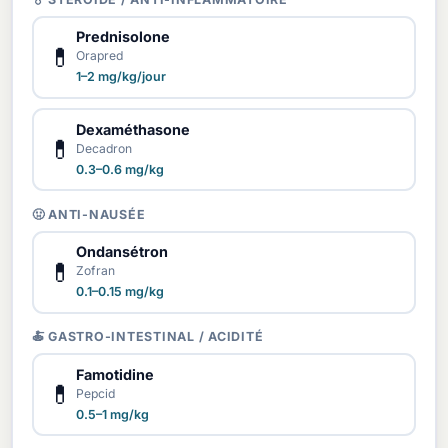
Prednisolone
💊
Orapred
1–2 mg/kg/jour
Dexaméthasone
💊
Decadron
0.3–0.6 mg/kg
🤢 ANTI-NAUSÉE
Ondansétron
💊
Zofran
0.1–0.15 mg/kg
🍝 GASTRO-INTESTINAL / ACIDITÉ
Famotidine
💊
Pepcid
0.5–1 mg/kg