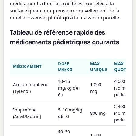
médicaments dont la toxicité est corrélée à la
surface (peau, muqueuse, renouvellement de la
moelle osseuse) plutôt qu'à la masse corporelle.
Tableau de référence rapide des
médicaments pédiatriques courants
DOSE
MAX
MAX
MÉDICAMENT
MG/KG
UNIQUE
QUOTIDI
10–15
4 000 mg
Acétaminophène
1 000
mg/kg q4–
(75 mg/kg
(Tylenol)
mg
6h
pédiatriqu
2 400 mg
Ibuprofène
5–10 mg/kg
800 mg
(40 mg/kg
(Advil/Motrin)
q6–8h
pédiatriqu
40–50
1 000