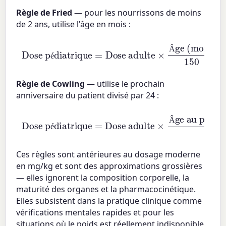
Règle de Fried
— pour les nourrissons de moins
de 2 ans, utilise l'âge en mois :
Dose pédiatrique
Âge (mois)
=
Dose adulte
150
×
Â
é
Règle de Cowling
— utilise le prochain
anniversaire du patient divisé par 24 :
Dose pédiatrique
Âge au prochain anniversaire
=
Dose adulte
24
×
Â
é
Ces règles sont antérieures au dosage moderne
en mg/kg et sont des approximations grossières
— elles ignorent la composition corporelle, la
maturité des organes et la pharmacocinétique.
Elles subsistent dans la pratique clinique comme
vérifications mentales rapides et pour les
situations où le poids est réellement indisponible.