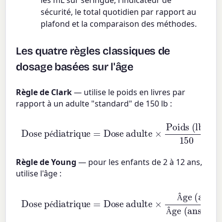
les mL sur seringue, l'indicateur de
sécurité, le total quotidien par rapport au
plafond et la comparaison des méthodes.
Les quatre règles classiques de
dosage basées sur l'âge
Règle de Clark
— utilise le poids en livres par
rapport à un adulte "standard" de 150 lb :
Dose pédiatrique
Poids (lb)
=
150
Dose adulte
×
é
Règle de Young
— pour les enfants de 2 à 12 ans,
utilise l'âge :
Dose pédiatrique
Âge (ans)
Âge (ans)
=
Dose adulte
+
12
×
Â
é
Â