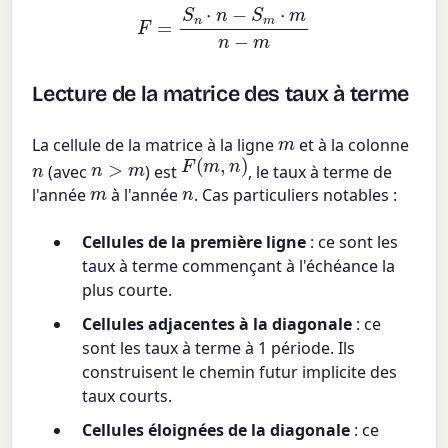
F
=
S
n
⋅
n
−
S
m
⋅
m
n
−
m
Lecture de la matrice des taux à terme
m
La cellule de la matrice à la ligne
et à la colonne
F
(
m
,
n
)
n
>
m
n
(avec
) est
, le taux à terme de
m
n
l'année
à l'année
. Cas particuliers notables :
Cellules de la première ligne
: ce sont les
taux à terme commençant à l'échéance la
plus courte.
Cellules adjacentes à la diagonale
: ce
sont les taux à terme à 1 période. Ils
construisent le chemin futur implicite des
taux courts.
Cellules éloignées de la diagonale
: ce