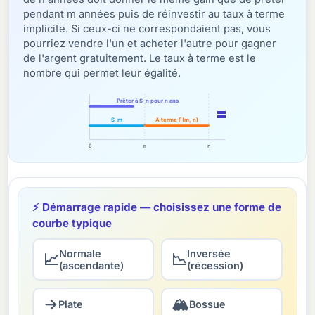
pendant m années puis de réinvestir au taux à terme
implicite. Si ceux-ci ne correspondaient pas, vous
pourriez vendre l'un et acheter l'autre pour gagner
de l'argent gratuitement. Le taux à terme est le
nombre qui permet leur égalité.
Prêter à S_n pour n ans
=
S_m
À terme F(m, n)
0
m
n
⚡ Démarrage rapide — choisissez une forme de
courbe typique
Normale
Inversée
📈
📉
(ascendante)
(récession)
→
🏔
Plate
Bossue