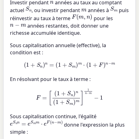
n
Investir pendant
années au taux au comptant
S
n
S
m
m
actuel
, ou investir pendant
années à
puis
F
(
m
,
n
)
réinvestir au taux à terme
pour les
n
−
m
années restantes, doit donner une
richesse accumulée identique.
Sous capitalisation annuelle (effective), la
condition est :
(
1
+
S
n
)
n
=
(
1
+
S
m
)
m
⋅
(
1
+
F
)
n
−
m
En résolvant pour le taux à terme :
[
(
1
+
S
n
)
n
(
1
+
S
F
m
=
)
m
]
1
n
−
m
−
1
Sous capitalisation continue, l'égalité
e
S
n
n
=
e
S
m
m
⋅
e
F
(
n
−
m
)
donne l'expression la plus
simple :