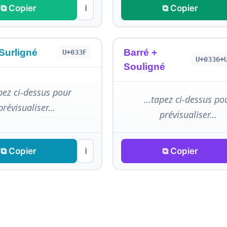
⧉ Copier
⧉ Copier
ℹ
Surligné
Barré +
U+033F
U+0336+
Souligné
ez ci-dessus pour
…tapez ci-dessus po
prévisualiser…
prévisualiser…
⧉ Copier
⧉ Copier
ℹ