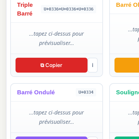
Triple
Barré O
U+0336+U+0336+U+0336
Barré
…tap
…tapez ci-dessus pour
prévisualiser…
⧉ Copier
ℹ
Barré Ondulé
Soulign
U+0334
…tapez ci-dessus pour
…tap
prévisualiser…