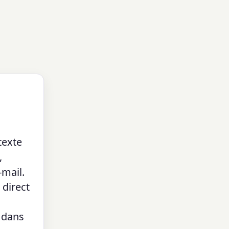
texte
,
-mail.
 direct
t dans