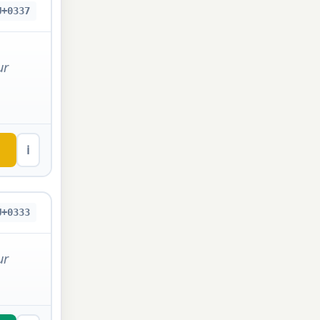
U+0337
ur
ℹ
U+0333
ur