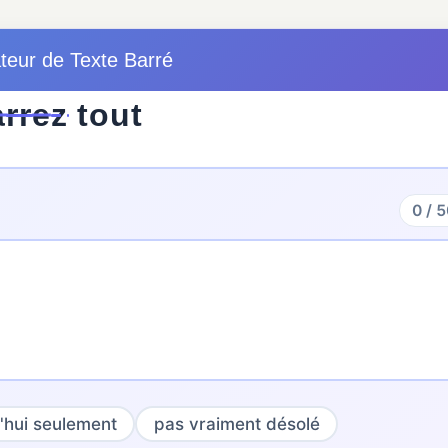
teur de Texte Barré
a
r
r
e
z
t
o
u
t
0 / 
'hui seulement
pas vraiment désolé