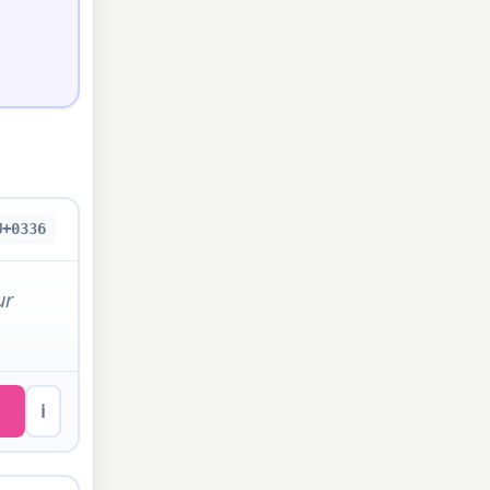
U+0336
ur
ℹ