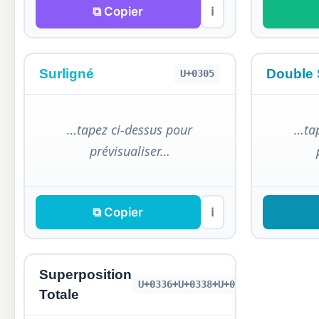
⧉ Copier
ℹ
Surligné
Double 
U+0305
…tapez ci-dessus pour
…tap
prévisualiser…
⧉ Copier
ℹ
Superposition
U+0336+U+0338+U+0332+U+0305
Totale