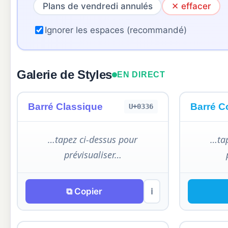
Plans de vendredi annulés
✕ effacer
Ignorer les espaces (recommandé)
Galerie de Styles
EN DIRECT
Barré Classique
Barré C
U+0336
…tapez ci-dessus pour
…tap
prévisualiser…
⧉ Copier
ℹ