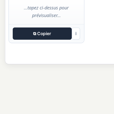
…tapez ci-dessus pour
prévisualiser…
⧉ Copier
ℹ