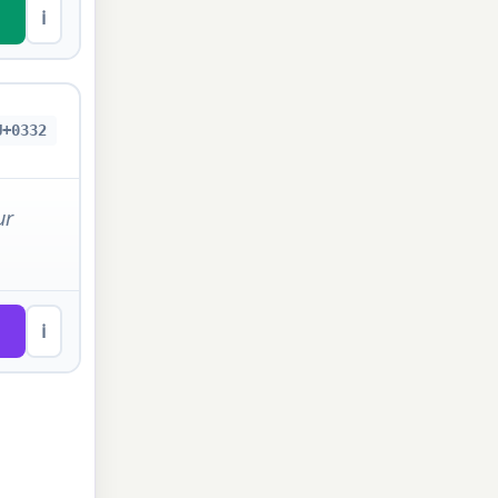
ℹ
U+0332
ur
ℹ