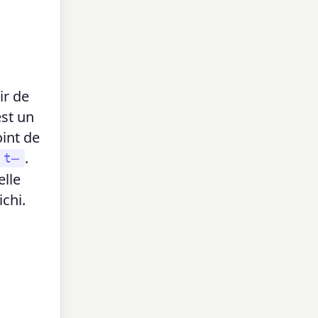
ir de
st un
oint de
.
t̶
elle
chi.