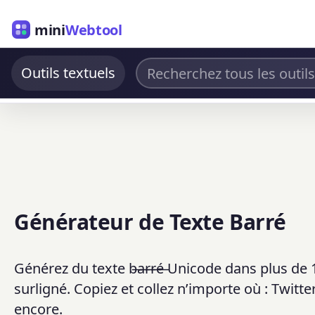
mini
Webtool
Outils textuels
Générateur de Texte Barré
Générez du texte b̶a̶r̶r̶é̶ Unicode dans plus de
surligné. Copiez et collez n’importe où : Twit
encore.