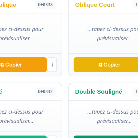
blique
Oblique Court
U+0338
ez ci-dessus pour
…tapez ci-dessus po
prévisualiser…
prévisualiser…
⧉ Copier
⧉ Copier
ℹ
é
Double Souligné
U+0332
ez ci-dessus pour
…tapez ci-dessus po
prévisualiser…
prévisualiser…