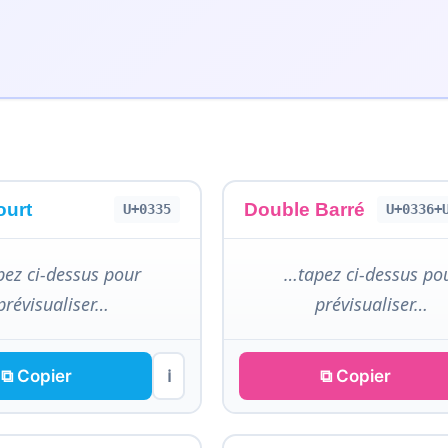
ourt
Double Barré
U+0335
U+0336+
ez ci-dessus pour
…tapez ci-dessus po
prévisualiser…
prévisualiser…
⧉ Copier
⧉ Copier
ℹ