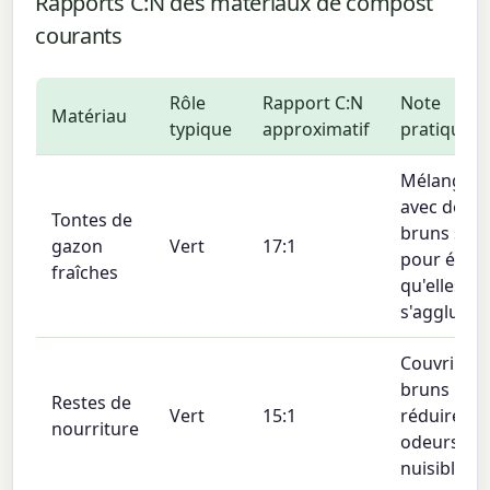
Rapports C:N des matériaux de compost
courants
Rôle
Rapport C:N
Note
Matériau
typique
approximatif
pratique
Mélanger
avec des
Tontes de
bruns secs
gazon
Vert
17:1
pour évite
fraîches
qu'elles ne
s'agglutine
Couvrir de
bruns pou
Restes de
Vert
15:1
réduire les
nourriture
odeurs et 
nuisibles.