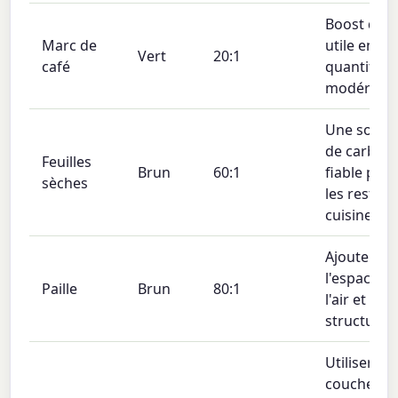
Boost d'az
Marc de
utile en
Vert
20:1
café
quantités
modérées.
Une sourc
de carbon
Feuilles
Brun
60:1
fiable pou
sèches
les restes 
cuisine.
Ajoute de
l'espace p
Paille
Brun
80:1
l'air et de l
structure.
Utiliser en
couches