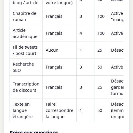
blog / article
votre langue)
Chapitre de
Activé (re
Français
3
100
roman
"mange"/"
Article
Français
4
100
Activé
académique
Fil de tweets
Aucun
1
25
Désactivé
/ post court
Recherche
Français
3
50
Activé
SEO
Désactivé 
Transcription
Français
3
25
garder la
de discours
formulatio
Texte en
Faire
Désactivé
langue
correspondre
1
50
(lemmatise
étrangère
la langue
uniquemen
Foire aux questions