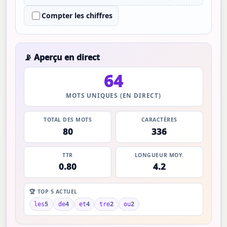
Compter les chiffres
📡 Aperçu en direct
64
MOTS UNIQUES (EN DIRECT)
TOTAL DES MOTS
CARACTÈRES
80
336
TTR
LONGUEUR MOY.
0.80
4.2
🏆 TOP 5 ACTUEL
5
4
4
2
2
les
de
et
tre
ou