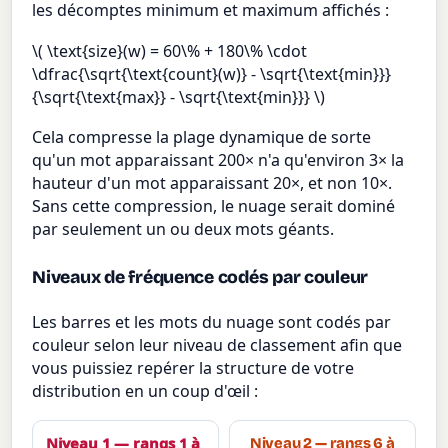
les décomptes minimum et maximum affichés :
\( \text{size}(w) = 60\% + 180\% \cdot
\dfrac{\sqrt{\text{count}(w)} - \sqrt{\text{min}}}
{\sqrt{\text{max}} - \sqrt{\text{min}}} \)
Cela compresse la plage dynamique de sorte
qu'un mot apparaissant 200× n'a qu'environ 3× la
hauteur d'un mot apparaissant 20×, et non 10×.
Sans cette compression, le nuage serait dominé
par seulement un ou deux mots géants.
Niveaux de fréquence codés par couleur
Les barres et les mots du nuage sont codés par
couleur selon leur niveau de classement afin que
vous puissiez repérer la structure de votre
distribution en un coup d'œil :
Niveau 1 — rangs 1 à
Niveau 2 — rangs 6 à