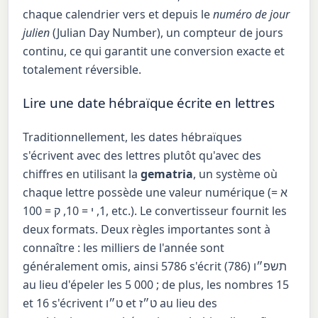
chaque calendrier vers et depuis le
numéro de jour
julien
(Julian Day Number), un compteur de jours
continu, ce qui garantit une conversion exacte et
totalement réversible.
Lire une date hébraïque écrite en lettres
Traditionnellement, les dates hébraïques
s'écrivent avec des lettres plutôt qu'avec des
chiffres en utilisant la
gematria
, un système où
chaque lettre possède une valeur numérique (א =
1, י = 10, ק = 100, etc.). Le convertisseur fournit les
deux formats. Deux règles importantes sont à
connaître : les milliers de l'année sont
généralement omis, ainsi 5786 s'écrit
(786)
תשפ״ו
au lieu d'épeler les 5 000 ; de plus, les nombres 15
et 16 s'écrivent
ט״ו
et
ט״ז
au lieu des