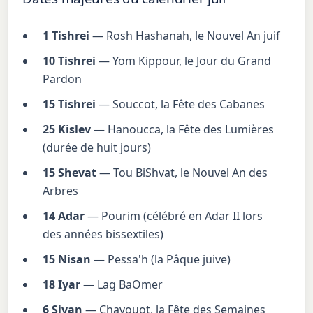
1 Tishrei
— Rosh Hashanah, le Nouvel An juif
10 Tishrei
— Yom Kippour, le Jour du Grand
Pardon
15 Tishrei
— Souccot, la Fête des Cabanes
25 Kislev
— Hanoucca, la Fête des Lumières
(durée de huit jours)
15 Shevat
— Tou BiShvat, le Nouvel An des
Arbres
14 Adar
— Pourim (célébré en Adar II lors
des années bissextiles)
15 Nisan
— Pessa'h (la Pâque juive)
18 Iyar
— Lag BaOmer
6 Sivan
— Chavouot, la Fête des Semaines