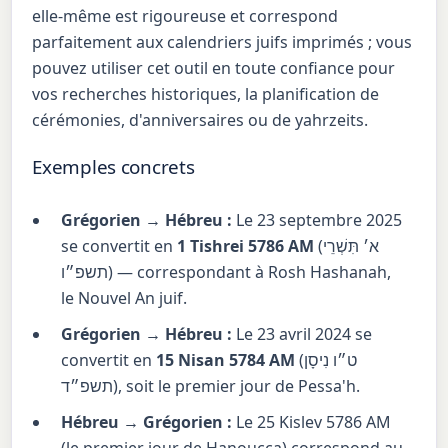
elle-même est rigoureuse et correspond
parfaitement aux calendriers juifs imprimés ; vous
pouvez utiliser cet outil en toute confiance pour
vos recherches historiques, la planification de
cérémonies, d'anniversaires ou de yahrzeits.
Exemples concrets
Grégorien → Hébreu :
Le 23 septembre 2025
se convertit en
1 Tishrei 5786 AM
(
א׳ תִּשְׁרֵי
תשפ״ו
) — correspondant à Rosh Hashanah,
le Nouvel An juif.
Grégorien → Hébreu :
Le 23 avril 2024 se
convertit en
15 Nisan 5784 AM
(
ט״ו נִיסָן
תשפ״ד
), soit le premier jour de Pessa'h.
Hébreu → Grégorien :
Le 25 Kislev 5786 AM
(le premier jour de Hanoucca) correspond au