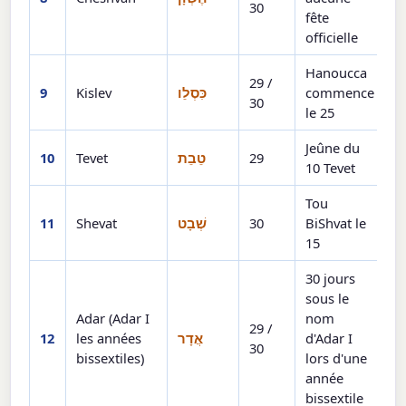
30
fête
officielle
Hanoucca
29 /
9
Kislev
כִּסְלֵו
commence
30
le 25
Jeûne du
10
Tevet
טֵבֵת
29
10 Tevet
Tou
11
Shevat
שְׁבָט
30
BiShvat le
15
30 jours
sous le
Adar (Adar I
nom
29 /
12
les années
אֲדָר
d'Adar I
30
bissextiles)
lors d'une
année
bissextile