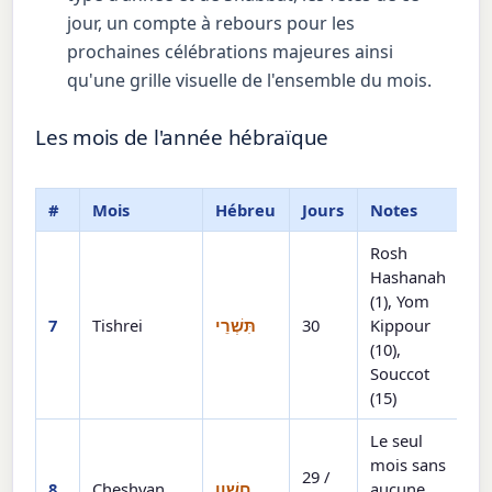
jour, un compte à rebours pour les
prochaines célébrations majeures ainsi
qu'une grille visuelle de l'ensemble du mois.
Les mois de l'année hébraïque
#
Mois
Hébreu
Jours
Notes
Rosh
Hashanah
(1), Yom
7
Tishrei
תִּשְׁרֵי
30
Kippour
(10),
Souccot
(15)
Le seul
mois sans
29 /
8
Cheshvan
חֶשְׁוָן
aucune