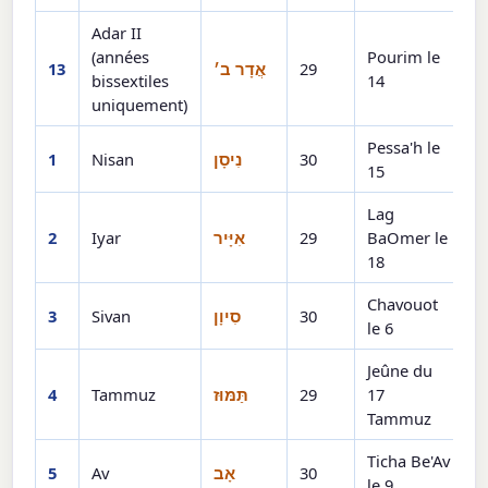
Adar II
(années
Pourim le
13
אֲדָר ב׳
29
bissextiles
14
uniquement)
Pessa'h le
1
Nisan
נִיסָן
30
15
Lag
2
Iyar
אִיָּיר
29
BaOmer le
18
Chavouot
3
Sivan
סִיוָן
30
le 6
Jeûne du
4
Tammuz
תַּמּוּז
29
17
Tammuz
Ticha Be'Av
5
Av
אָב
30
le 9