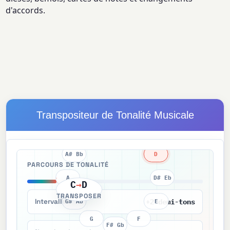
d'accords.
Transpositeur de Tonalité Musicale
C
B
C# Db
A# Bb
D
PARCOURS DE TONALITÉ
A
D# Eb
C
→
D
TRANSPOSER
+2 demi-tons
Intervalle
G# Ab
E
G
F
F# Gb