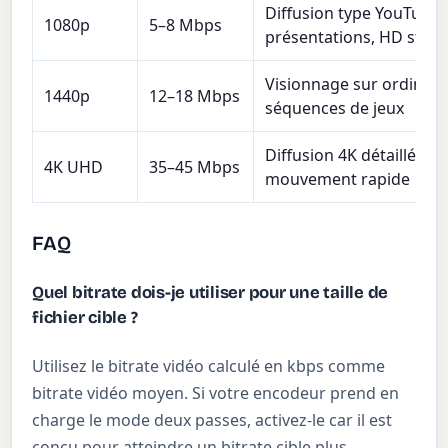
Diffusion type YouTube,
1080p
5–8 Mbps
présentations, HD stan
Visionnage sur ordinate
1440p
12–18 Mbps
séquences de jeux
Diffusion 4K détaillée e
4K UHD
35–45 Mbps
mouvement rapide
FAQ
Quel bitrate dois-je utiliser pour une taille de
fichier cible ?
Utilisez le bitrate vidéo calculé en kbps comme
bitrate vidéo moyen. Si votre encodeur prend en
charge le mode deux passes, activez-le car il est
conçu pour atteindre un bitrate cible plus