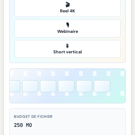
🎬
Reel 4K
🎙️
Webinaire
📱
Short vertical
BUDGET DE FICHIER
250 MO