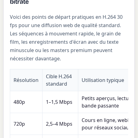
bitrate
Voici des points de départ pratiques en H.264 30
fps pour une diffusion web de qualité standard.
Les séquences à mouvement rapide, le grain de
film, les enregistrements d'écran avec du texte
minuscule ou les masters premium peuvent
nécessiter davantage.
Cible H.264
Résolution
Utilisation typique
standard
Petits aperçus, lecture à
480p
1–1,5 Mbps
bande passante
Cours en ligne, webinair
720p
2,5–4 Mbps
pour réseaux sociaux