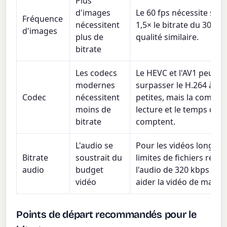
Plus
d'images
Le 60 fps nécessite sou
Fréquence
nécessitent
1,5× le bitrate du 30 fp
d'images
plus de
qualité similaire.
bitrate
Les codecs
Le HEVC et l'AV1 peuve
modernes
surpasser le H.264 à des
Codec
nécessitent
petites, mais la compati
moins de
lecture et le temps d'e
bitrate
comptent.
L'audio se
Pour les vidéos longues
Bitrate
soustrait du
limites de fichiers rédu
audio
budget
l'audio de 320 kbps à 1
vidéo
aider la vidéo de maniè
Points de départ recommandés pour le