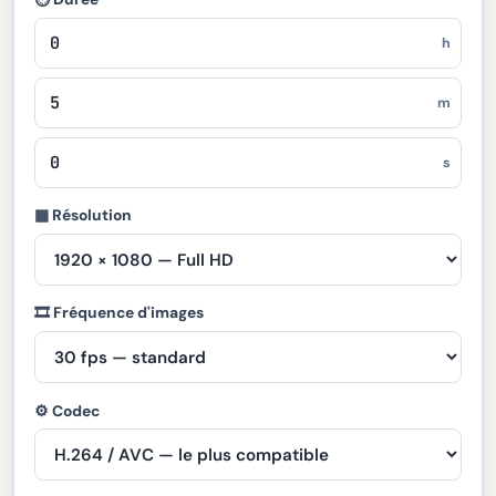
h
m
s
▦ Résolution
🎞 Fréquence d'images
⚙ Codec