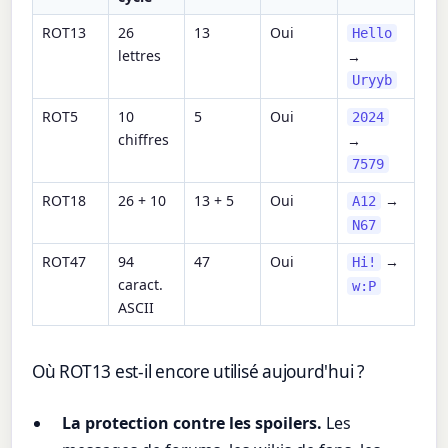
ROT13
26
13
Oui
Hello
lettres
→
Uryyb
ROT5
10
5
Oui
2024
chiffres
→
7579
ROT18
26 + 10
13 + 5
Oui
→
A12
N67
ROT47
94
47
Oui
→
Hi!
caract.
w:P
ASCII
Où ROT13 est-il encore utilisé aujourd'hui ?
La protection contre les spoilers.
Les