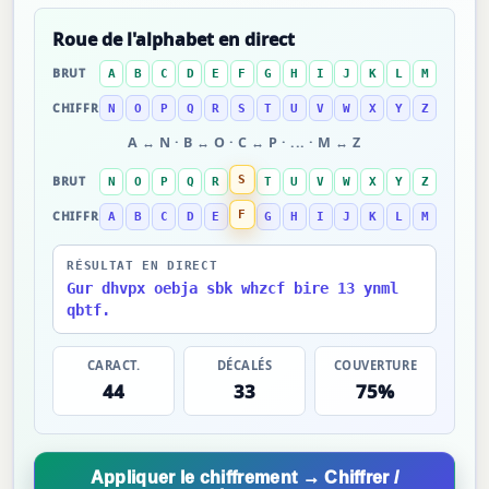
Roue de l'alphabet en direct
BRUT
A
B
C
D
E
F
G
H
I
J
K
L
M
CHIFFRÉ
N
O
P
Q
R
S
T
U
V
W
X
Y
Z
A ↔ N · B ↔ O · C ↔ P · ... · M ↔ Z
S
BRUT
N
O
P
Q
R
T
U
V
W
X
Y
Z
F
CHIFFRÉ
A
B
C
D
E
G
H
I
J
K
L
M
RÉSULTAT EN DIRECT
Gur dhvpx oebja sbk whzcf bire 13 ynml
qbtf.
CARACT.
DÉCALÉS
COUVERTURE
44
33
75%
Appliquer le chiffrement → Chiffrer /