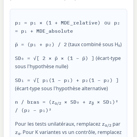
ou
p₂ = p₁ × (1 + MDE_relative)
p₂
= p₁ + MDE_absolute
(taux combiné sous H₀)
p̄ = (p₁ + p₂) / 2
(écart-type
SD₀ = √[ 2 × p̄ × (1 − p̄) ]
sous l'hypothèse nulle)
SD₁ = √[ p₁(1 − p₁) + p₂(1 − p₂) ]
(écart-type sous l'hypothèse alternative)
n / bras = (z
× SD₀ + z
× SD₁)²
α/2
β
/ (p₂ − p₁)²
Pour les tests unilatéraux, remplacez
par
z
α/2
. Pour K variantes vs un contrôle, remplacez
z
α