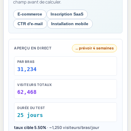
champ avant de calculer.
E-commerce
Inscription SaaS
CTR d'e-mail
Installation mobile
APERÇU EN DIRECT
… prévoir 4 semaines
PAR BRAS
31,234
VISITEURS TOTAUX
62,468
DURÉE DU TEST
25 jours
taux cible 5.50%
·
~1,250 visiteurs/bras/jour