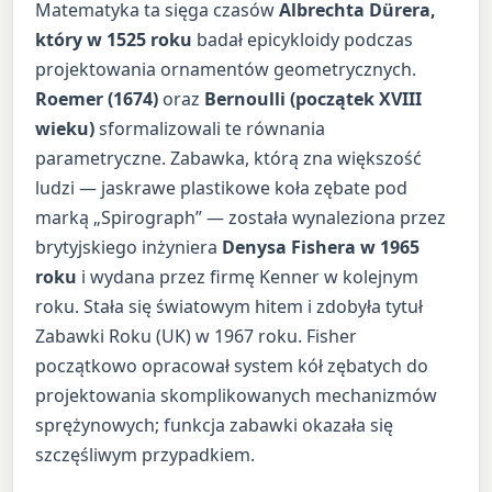
Matematyka ta sięga czasów
Albrechta Dürera,
który w 1525 roku
badał epicykloidy podczas
projektowania ornamentów geometrycznych.
Roemer (1674)
oraz
Bernoulli (początek XVIII
wieku)
sformalizowali te równania
parametryczne. Zabawka, którą zna większość
ludzi — jaskrawe plastikowe koła zębate pod
marką „Spirograph” — została wynaleziona przez
brytyjskiego inżyniera
Denysa Fishera w 1965
roku
i wydana przez firmę Kenner w kolejnym
roku. Stała się światowym hitem i zdobyła tytuł
Zabawki Roku (UK) w 1967 roku. Fisher
początkowo opracował system kół zębatych do
projektowania skomplikowanych mechanizmów
sprężynowych; funkcja zabawki okazała się
szczęśliwym przypadkiem.