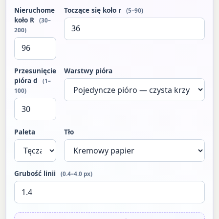
Nieruchome
Toczące się koło r
(5–90)
koło R
(30–
200)
Przesunięcie
Warstwy pióra
pióra d
(1–
100)
Paleta
Tło
Grubość linii
(0.4–4.0 px)