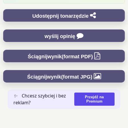
Udostępnij tonarzędzie
wyślij opinię
Ściągnijwynik(format PDF)
Ściągnijwynik(format JPG)
✨
Chcesz szybciej i bez
Przejdź na
Premium
reklam?