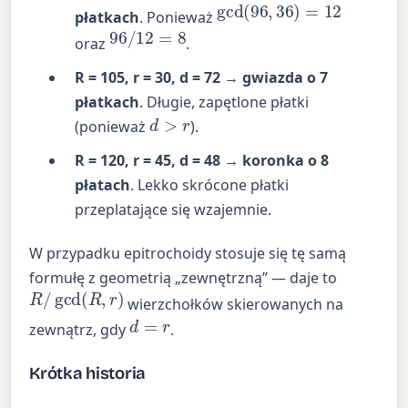
gcd
(
96
,
36
)
=
12
płatkach
. Ponieważ
96
/
12
=
8
oraz
.
R = 105, r = 30, d = 72 → gwiazda o 7
płatkach
. Długie, zapętlone płatki
d
>
r
(ponieważ
).
R = 120, r = 45, d = 48 → koronka o 8
płatach
. Lekko skrócone płatki
przeplatające się wzajemnie.
W przypadku epitrochoidy stosuje się tę samą
formułę z geometrią „zewnętrzną” — daje to
R
/
gcd
(
R
,
r
)
wierzchołków skierowanych na
d
=
r
zewnątrz, gdy
.
Krótka historia