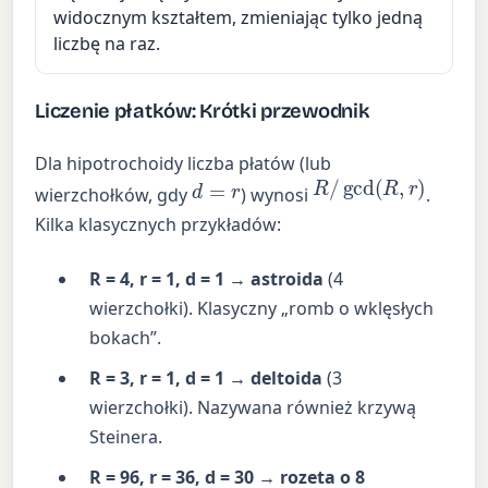
widocznym kształtem, zmieniając tylko jedną
liczbę na raz.
Liczenie płatków: Krótki przewodnik
Dla hipotrochoidy liczba płatów (lub
R
/
gcd
(
R
,
r
)
d
=
r
wierzchołków, gdy
) wynosi
.
Kilka klasycznych przykładów:
R = 4, r = 1, d = 1 → astroida
(4
wierzchołki). Klasyczny „romb o wklęsłych
bokach”.
R = 3, r = 1, d = 1 → deltoida
(3
wierzchołki). Nazywana również krzywą
Steinera.
R = 96, r = 36, d = 30 → rozeta o 8