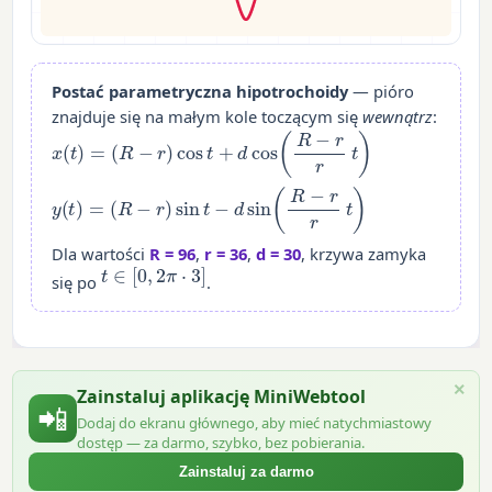
Postać parametryczna hipotrochoidy
— pióro
znajduje się na małym kole toczącym się
wewnątrz
:
x
(
t
)
=
(
R
−
r
)
cos
t
+
d
cos
(
R
−
r
r
t
)
y
(
t
)
=
(
R
−
r
)
sin
t
−
d
sin
(
R
−
r
r
t
)
Dla wartości
R = 96
,
r = 36
,
d = 30
, krzywa zamyka
t
∈
[
0
,
2
π
⋅
3
]
się po
.
×
Zainstaluj aplikację MiniWebtool
📲
Dodaj do ekranu głównego, aby mieć natychmiastowy
dostęp — za darmo, szybko, bez pobierania.
Zainstaluj za darmo