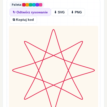
Paleta:
↻ Odtwórz rysowanie
⬇ SVG
⬇ PNG
⧉ Kopiuj kod