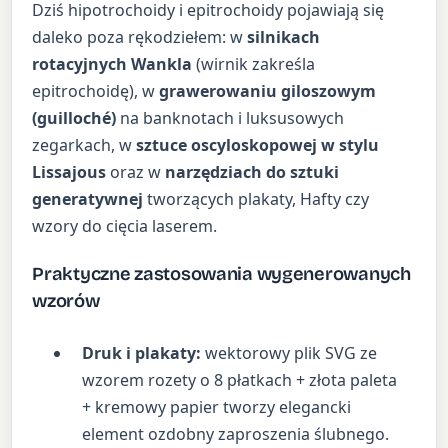
Dziś hipotrochoidy i epitrochoidy pojawiają się
daleko poza rękodziełem: w
silnikach
rotacyjnych Wankla
(wirnik zakreśla
epitrochoidę), w
grawerowaniu giloszowym
(guilloché)
na banknotach i luksusowych
zegarkach, w
sztuce oscyloskopowej w stylu
Lissajous
oraz w
narzędziach do sztuki
generatywnej
tworzących plakaty, Hafty czy
wzory do cięcia laserem.
Praktyczne zastosowania wygenerowanych
wzorów
Druk i plakaty:
wektorowy plik SVG ze
wzorem rozety o 8 płatkach + złota paleta
+ kremowy papier tworzy elegancki
element ozdobny zaproszenia ślubnego.