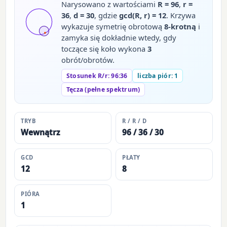
Narysowano z wartościami
R = 96
,
r =
36
,
d = 30
, gdzie
gcd(R, r) = 12
. Krzywa
wykazuje symetrię obrotową
8-krotną
i
zamyka się dokładnie wtedy, gdy
toczące się koło wykona
3
obrót/obrotów.
Stosunek R/r: 96:36
liczba piór: 1
Tęcza (pełne spektrum)
TRYB
R / R / D
Wewnątrz
96 / 36 / 30
GCD
PŁATY
12
8
PIÓRA
1