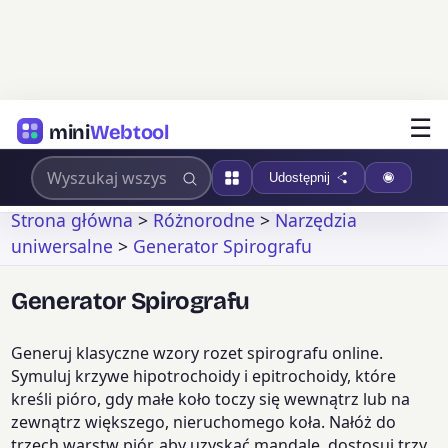
☰
mini
Webtool
Udostępnij
Strona główna
>
Różnorodne
>
Narzędzia
uniwersalne
>
Generator Spirografu
Generator Spirografu
Generuj klasyczne wzory rozet spirografu online.
Symuluj krzywe hipotrochoidy i epitrochoidy, które
kreśli pióro, gdy małe koło toczy się wewnątrz lub na
zewnątrz większego, nieruchomego koła. Nałóż do
trzech warstw piór, aby uzyskać mandalę, dostosuj trzy