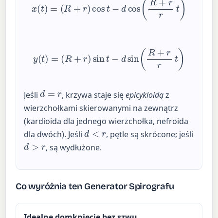
y
(
t
)
=
(
R
+
r
)
sin
t
−
d
sin
(
R
+
r
r
t
)
d
=
r
Jeśli
, krzywa staje się
epicykloidą
z
wierzchołkami skierowanymi na zewnątrz
(kardioida dla jednego wierzchołka, nefroida
d
<
r
dla dwóch). Jeśli
, pętle są skrócone; jeśli
d
>
r
, są wydłużone.
Co wyróżnia ten Generator Spirografu
Idealne domknięcie bez szwu