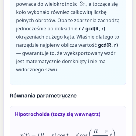
2
π
powraca do wielokrotności
, a toczące się
koło wykonało również całkowitą liczbę
pełnych obrotów. Oba te zdarzenia zachodzą
jednocześnie po dokładnie
r / gcd(R, r)
okrążeniach dużego kąta. Właśnie dlatego to
narzędzie najpierw oblicza wartość
gcd(R, r)
— gwarantuje to, że wyeksportowany wzór
jest matematycznie domknięty i nie ma
widocznego szwu.
Równania parametryczne
Hipotrochoida (toczy się wewnątrz)
x
(
t
)
=
(
R
−
r
)
cos
t
+
d
cos
(
R
−
r
r
t
)