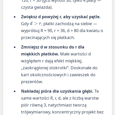
120, r = 30 (gcd wynosi 30, tylko 4 płaty —
czysta gwiazda).
Zwiększ d powyżej r, aby uzyskać pętle.
d
>
r
Gdy
, płatki zachodzą na siebie —
wypróbuj R = 90, r = 36, d = 80 dla kwiatu o
przecinających się płatkach.
Zmniejsz d w stosunku do r dla
miękkich płatków.
Małe wartości d
względem r dają efekt miękkiej,
„zaokrąglonej stokrotki”. Doskonałe do
kart okolicznościowych i zawieszek do
prezentów.
Nakładaj pióra dla uzyskania głębi.
Te
same wartości R, r, d, ale z liczbą warstw
piór równą 3, natychmiast tworzą
trójwymiarowy, koncentryczny projekt bez