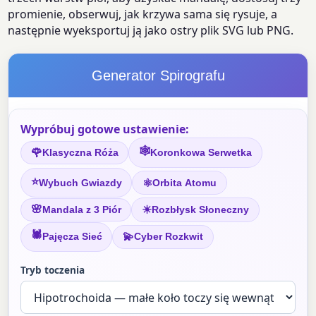
promienie, obserwuj, jak krzywa sama się rysuje, a
następnie wyeksportuj ją jako ostry plik SVG lub PNG.
Generator Spirografu
Wypróbuj gotowe ustawienie:
🕸
🌹
Klasyczna Róża
Koronkowa Serwetka
⭐
⚛
Wybuch Gwiazdy
Orbita Atomu
🌸
☀
Mandala z 3 Piór
Rozbłysk Słoneczny
🕷
💫
Pajęcza Sieć
Cyber Rozkwit
Tryb toczenia