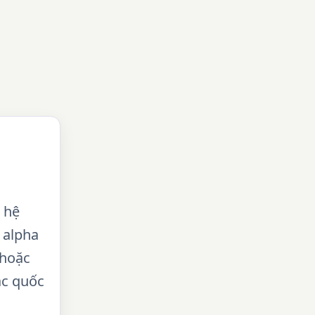
 hệ
ỡ alpha
 hoặc
ác quốc