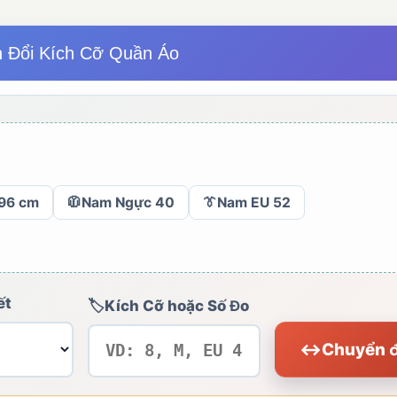
 Đổi Kích Cỡ Quần Áo
96 cm
🧥
Nam Ngực 40
👔
Nam EU 52
ết
🏷️
Kích Cỡ hoặc Số Đo
↔
Chuyển đ