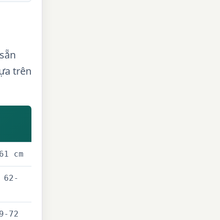
 sẵn
ựa trên
61 cm
 62-
9-72