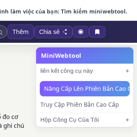
ình làm việc của bạn: Tìm kiếm miniwebtool.
Thêm
Chia sẻ
MiniWebtool
liên kết công cụ này
Nâng Cấp Lên Phiên Bản Cao Cấ
Truy Cập Phiên Bản Cao Cấp
ố đo cơ
Hộp Công Cụ Của Tôi
à ghi chú