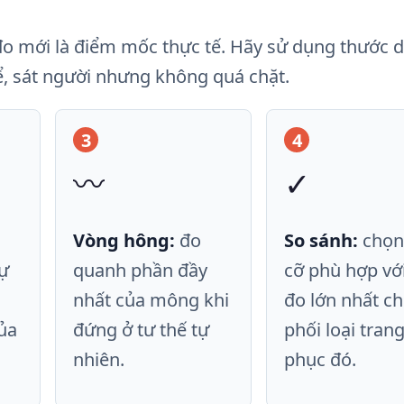
ố đo mới là điểm mốc thực tế. Hãy sử dụng thước 
, sát người nhưng không quá chặt.
3
4
〰️
✓
Vòng hông:
đo
So sánh:
chọn
ự
quanh phần đầy
cỡ phù hợp vớ
nhất của mông khi
đo lớn nhất ch
ủa
đứng ở tư thế tự
phối loại tran
nhiên.
phục đó.