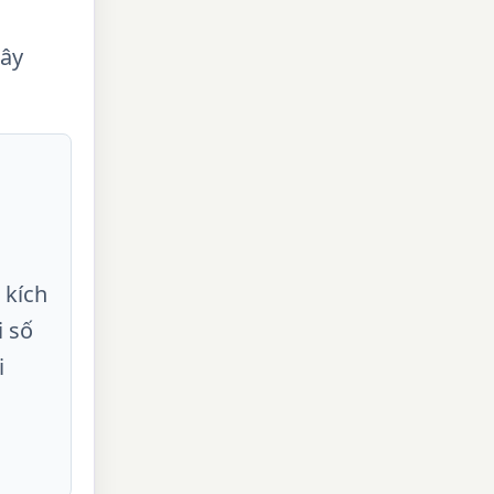
dây
 kích
i số
i
g