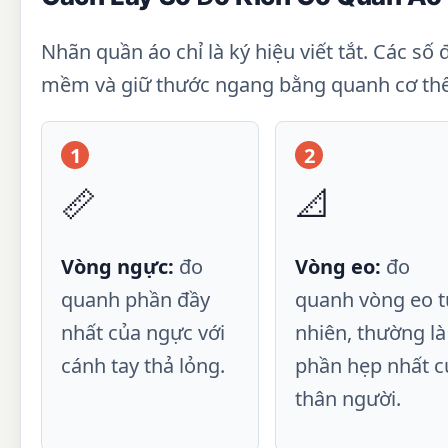
Nhãn quần áo chỉ là ký hiệu viết tắt. Các s
mềm và giữ thước ngang bằng quanh cơ thể
1
2
📏
📐
Vòng ngực:
đo
Vòng eo:
đo
quanh phần đầy
quanh vòng eo t
nhất của ngực với
nhiên, thường là
cánh tay thả lỏng.
phần hẹp nhất c
thân người.