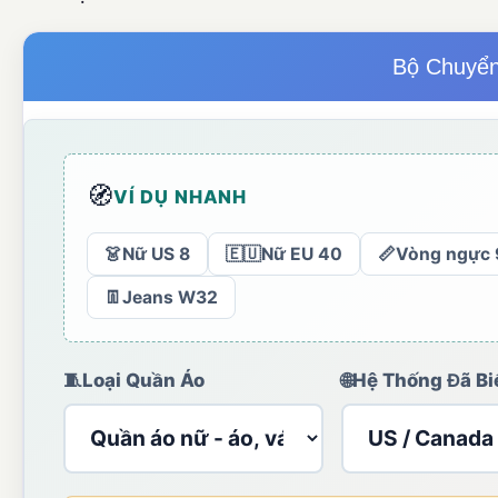
Bộ Chuyển
🧭
VÍ DỤ NHANH
👗
Nữ US 8
🇪🇺
Nữ EU 40
📏
Vòng ngực 
👖
Jeans W32
🧵
Loại Quần Áo
🌐
Hệ Thống Đã Bi