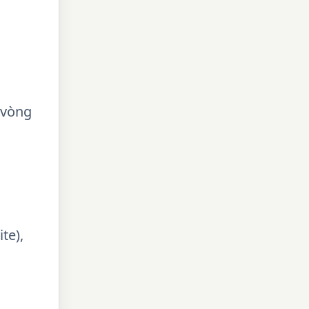
 vòng
te),