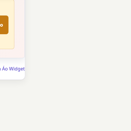
đo
n Áo Widget