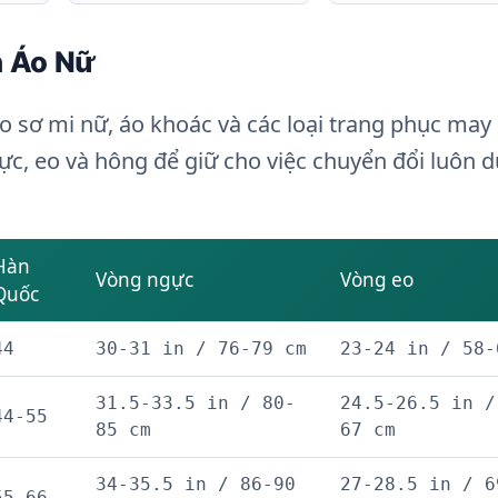
n Áo Nữ
áo sơ mi nữ, áo khoác và các loại trang phục may
c, eo và hông để giữ cho việc chuyển đổi luôn d
Hàn
Vòng ngực
Vòng eo
Quốc
44
30-31 in / 76-79 cm
23-24 in / 58-
31.5-33.5 in / 80-
24.5-26.5 in /
44-55
85 cm
67 cm
34-35.5 in / 86-90
27-28.5 in / 6
55-66