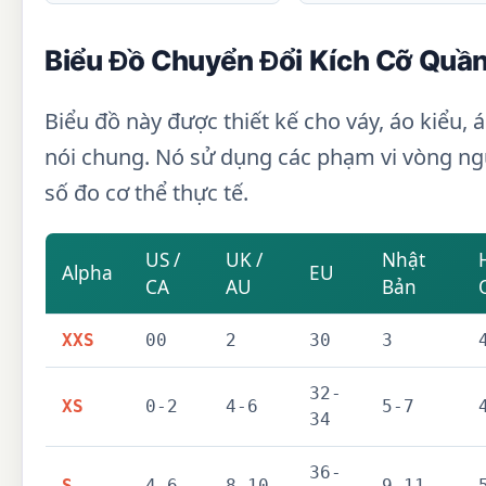
Biểu Đồ Chuyển Đổi Kích Cỡ Quầ
Biểu đồ này được thiết kế cho váy, áo kiểu, 
nói chung. Nó sử dụng các phạm vi vòng ngự
số đo cơ thể thực tế.
US /
UK /
Nhật
Alpha
EU
CA
AU
Bản
XXS
00
2
30
3
32-
XS
0-2
4-6
5-7
34
36-
S
4-6
8-10
9-11