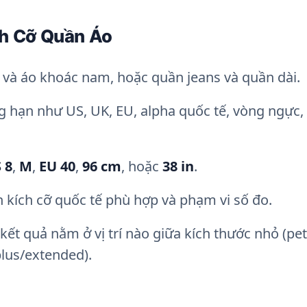
ch Cỡ Quần Áo
o và áo khoác nam, hoặc quần jeans và quần dài.
g hạn như US, UK, EU, alpha quốc tế, vòng ngực,
 8
,
M
,
EU 40
,
96 cm
, hoặc
38 in
.
kích cỡ quốc tế phù hợp và phạm vi số đo.
kết quả nằm ở vị trí nào giữa kích thước nhỏ (peti
plus/extended).