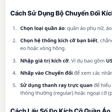
Cách Sử Dụng Bộ Chuyển Đổi Kí
Chọn loại quần áo
: quần áo phụ nữ, á
Chọn hệ thống kích cỡ bạn biết
, chẳn
eo hoặc vòng hông.
Nhập giá trị kích cỡ
. Ví dụ bao gồm
US
Nhấp vào Chuyển đổi
để xem các nhãn 
Sử dụng thanh ray trực quan
để hiểu 
thông thường (regular) hoặc ngoại cỡ (
Cách Lấy Số Đo Kích Cỡ Quần Áo