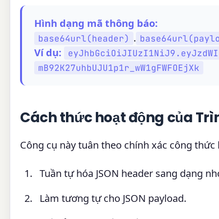
Hình dạng mã thông báo:
.
base64url(header)
base64url(payl
Ví dụ:
eyJhbGciOiJIUzI1NiJ9.eyJzdWI
mB92K27uhbUJU1p1r_wW1gFWFOEjXk
Cách thức hoạt động của Trì
Công cụ này tuân theo chính xác công thức 
Tuần tự hóa JSON header sang dạng nhỏ
Làm tương tự cho JSON payload.