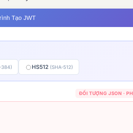
rình Tạo JWT
HS512
-384)
(SHA-512)
ĐỐI TƯỢNG JSON · PH