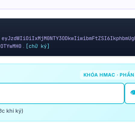
.
eyJzdWIiOiIxMjM0NTY3ODkwIiwibmFtZSI6IkphbmUg
4OTYwMH0
.
[chữ ký]
KHÓA HMAC · PHẦN
👁
c khi ký)