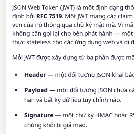
JSON Web Token (JWT) là một định dạng thô
định bởi
RFC 7519
. Một JWT mang các claim 
vẹn của nó thông qua chữ ký mật mã. Vì mã
không cần gọi lại cho bên phát hành — một
thực stateless cho các ứng dụng web và di đ
Mỗi JWT được xây dựng từ ba phần được mã
Header
— một đối tượng JSON khai báo
Payload
— một đối tượng JSON chứa các
hạn và bất kỳ dữ liệu tùy chỉnh nào.
Signature
— một chữ ký HMAC hoặc RSA
chúng khỏi bị giả mạo.