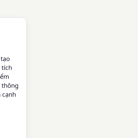
 tạo
 tích
kiểm
ã thông
n cạnh