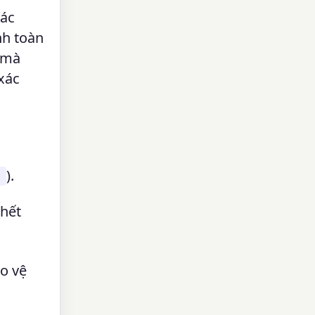
xác
nh toàn
 mà
xác
).
g
 hết
o vệ