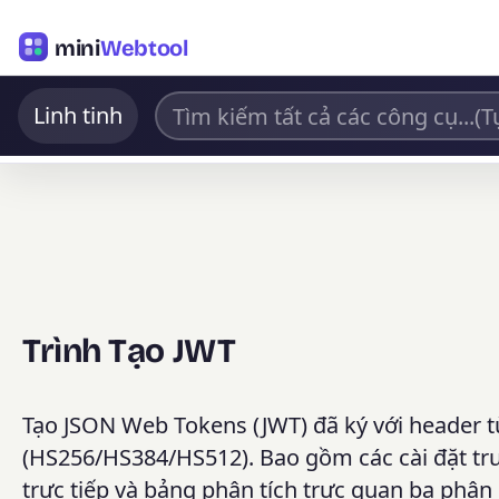
mini
Webtool
Linh tinh
Trình Tạo JWT
Tạo JSON Web Tokens (JWT) đã ký với header t
(HS256/HS384/HS512). Bao gồm các cài đặt trư
trực tiếp và bảng phân tích trực quan ba phân