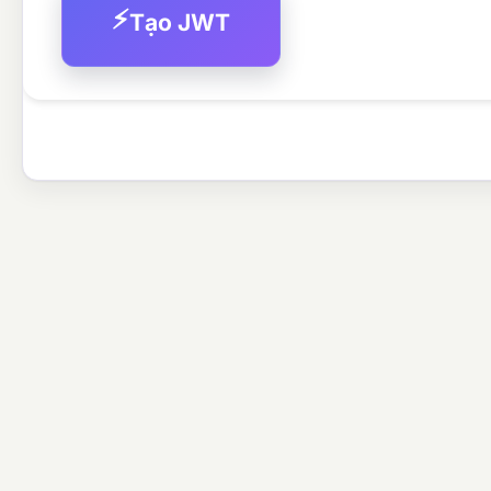
⚡
Tạo JWT