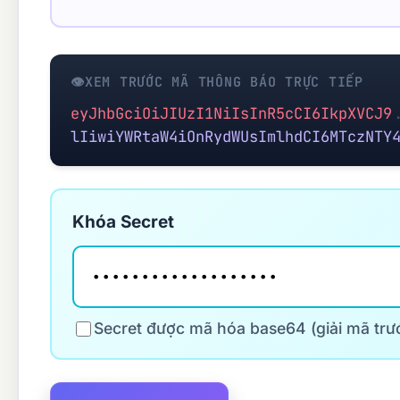
👁
XEM TRƯỚC MÃ THÔNG BÁO TRỰC TIẾP
eyJhbGciOiJIUzI1NiIsInR5cCI6IkpXVCJ9
lIiwiYWRtaW4iOnRydWUsImlhdCI6MTczNTY
Khóa Secret
Secret được mã hóa base64 (giải mã trướ