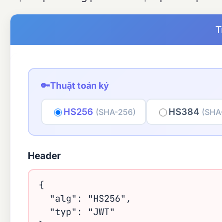
T
🔑
Thuật toán ký
HS256
HS384
(SHA-256)
(SHA
Header