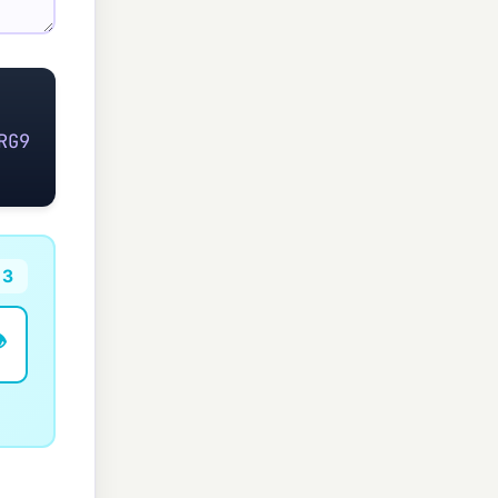
RG9
 3
️