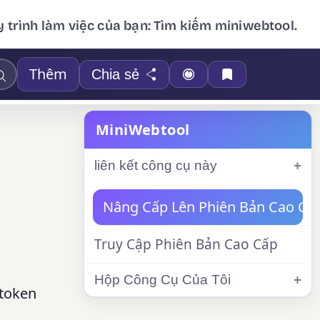
 trình làm việc của bạn: Tìm kiếm miniwebtool.
Thêm
Chia sẻ
MiniWebtool
liên kết công cụ này
Nâng Cấp Lên Phiên Bản Cao Cấ
Truy Cập Phiên Bản Cao Cấp
Hộp Công Cụ Của Tôi
 token