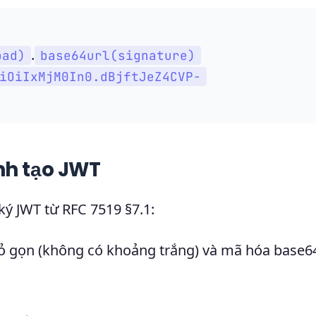
.
oad)
base64url(signature)
iOiIxMjM0In0.dBjftJeZ4CVP-
nh tạo JWT
ký JWT từ RFC 7519 §7.1:
 gọn (không có khoảng trắng) và mã hóa base64