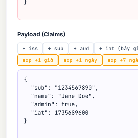
Payload (Claims)
+ iss
+ sub
+ aud
+ iat (bây g
exp +1 giờ
exp +1 ngày
exp +7 ng