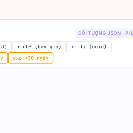
ĐỐI TƯỢNG JSON · PH
iờ)
+ nbf (bây giờ)
+ jti (uuid)
ày
exp +30 ngày