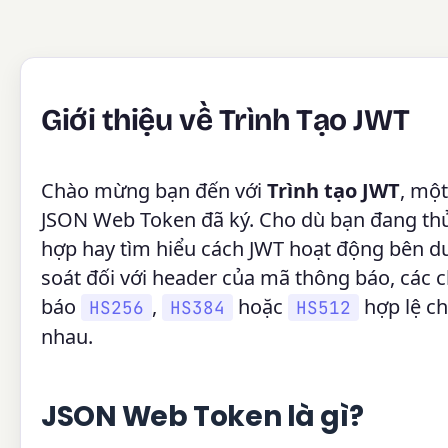
Giới thiệu về Trình Tạo JWT
Chào mừng bạn đến với
Trình tạo JWT
, một
JSON Web Token đã ký. Cho dù bạn đang thử 
hợp hay tìm hiểu cách JWT hoạt động bên dư
soát đối với header của mã thông báo, các 
báo
,
hoặc
hợp lệ ch
HS256
HS384
HS512
nhau.
JSON Web Token là gì?