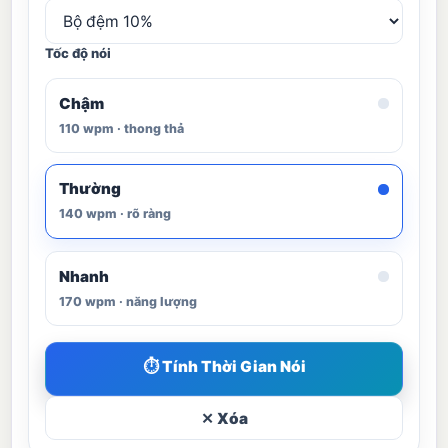
Tốc độ nói
Chậm
110 wpm · thong thả
Thường
140 wpm · rõ ràng
Nhanh
170 wpm · năng lượng
⏱ Tính Thời Gian Nói
✕ Xóa