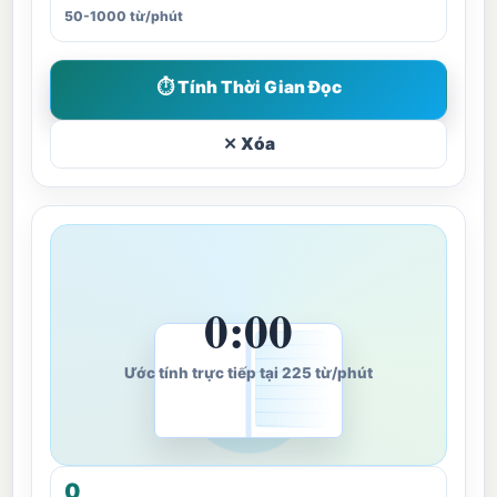
50-1000 từ/phút
⏱ Tính Thời Gian Đọc
✕ Xóa
0:00
Ước tính trực tiếp tại 225 từ/phút
0