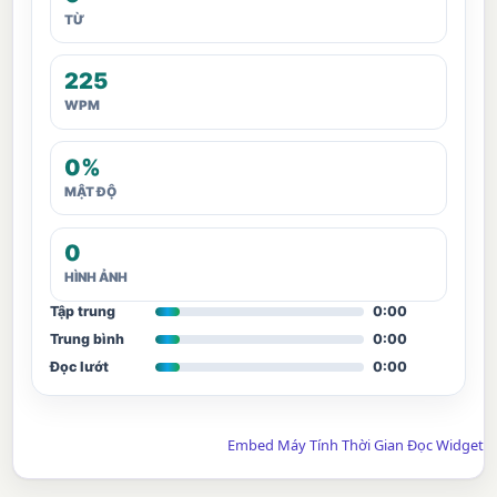
TỪ
225
WPM
0%
MẬT ĐỘ
0
HÌNH ẢNH
Tập trung
0:00
Trung bình
0:00
Đọc lướt
0:00
Embed Máy Tính Thời Gian Đọc Widget