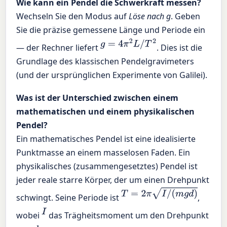
Wie kann ein Pendel die Schwerkraft messen?
Wechseln Sie den Modus auf
Löse nach g
. Geben
Sie die präzise gemessene Länge und Periode ein
g
=
4
π
2
L
/
T
2
— der Rechner liefert
. Dies ist die
Grundlage des klassischen Pendelgravimeters
(und der ursprünglichen Experimente von Galilei).
Was ist der Unterschied zwischen einem
mathematischen und einem physikalischen
Pendel?
Ein mathematisches Pendel ist eine idealisierte
Punktmasse an einem masselosen Faden. Ein
physikalisches (zusammengesetztes) Pendel ist
jeder reale starre Körper, der um einen Drehpunkt
T
=
2
π
I
/
(
m
g
d
)
schwingt. Seine Periode ist
,
I
wobei
das Trägheitsmoment um den Drehpunkt