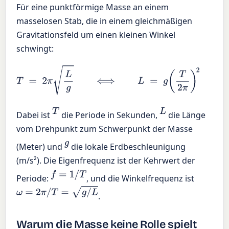
Für eine punktförmige Masse an einem
masselosen Stab, die in einem gleichmäßigen
Gravitationsfeld um einen kleinen Winkel
schwingt:
T
=
2
π
L
g
⟺
L
=
g
(
T
2
π
)
2
⟺
g
=
4
π
2
L
T
2
T
L
Dabei ist
die Periode in Sekunden,
die Länge
vom Drehpunkt zum Schwerpunkt der Masse
g
(Meter) und
die lokale Erdbeschleunigung
(m/s²). Die Eigenfrequenz ist der Kehrwert der
f
=
1
/
T
Periode:
, und die Winkelfrequenz ist
ω
=
2
π
/
T
=
g
/
L
.
Warum die Masse keine Rolle spielt