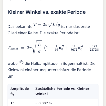
Kleiner Winkel vs. exakte Periode
T
=
2
π
L
/
g
Das bekannte
ist nur das erste
Glied einer Reihe. Die exakte Periode ist:
T
e
x
a
c
t
=
2
π
L
g
(
1
+
1
16
θ
0
2
+
11
3072
θ
0
4
+
173
737280
θ
0
6
+
…
)
θ
0
wobei
die Halbamplitude in Bogenmaß ist. Die
Kleinwinkelnäherung unterschätzt die Periode
um:
Amplitude
Zusätzliche Periode vs. Kleiner-
θ₀
Winkel
1°
~ 0.002 %