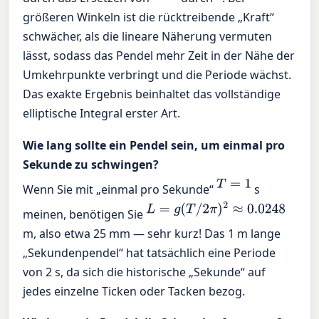
größeren Winkeln ist die rücktreibende „Kraft“
schwächer, als die lineare Näherung vermuten
lässt, sodass das Pendel mehr Zeit in der Nähe der
Umkehrpunkte verbringt und die Periode wächst.
Das exakte Ergebnis beinhaltet das vollständige
elliptische Integral erster Art.
Wie lang sollte ein Pendel sein, um einmal pro
Sekunde zu schwingen?
T
=
1
Wenn Sie mit „einmal pro Sekunde“
s
L
=
g
(
T
/
2
π
)
2
≈
0.0248
meinen, benötigen Sie
m, also etwa 25 mm — sehr kurz! Das 1 m lange
„Sekundenpendel“ hat tatsächlich eine Periode
von 2 s, da sich die historische „Sekunde“ auf
jedes einzelne Ticken oder Tacken bezog.