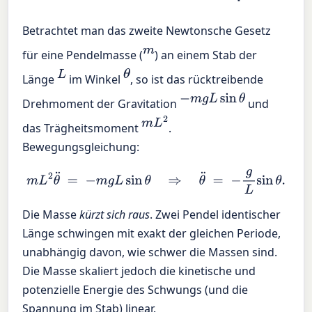
Betrachtet man das zweite Newtonsche Gesetz
m
für eine Pendelmasse (
) an einem Stab der
L
θ
Länge
im Winkel
, so ist das rücktreibende
−
m
g
L
sin
θ
Drehmoment der Gravitation
und
m
L
2
das Trägheitsmoment
.
Bewegungsgleichung:
m
L
2
θ
¨
=
−
m
g
L
sin
θ
⇒
θ
¨
=
−
g
L
sin
θ
.
Die Masse
kürzt sich raus
. Zwei Pendel identischer
Länge schwingen mit exakt der gleichen Periode,
unabhängig davon, wie schwer die Massen sind.
Die Masse skaliert jedoch die kinetische und
potenzielle Energie des Schwungs (und die
Spannung im Stab) linear.