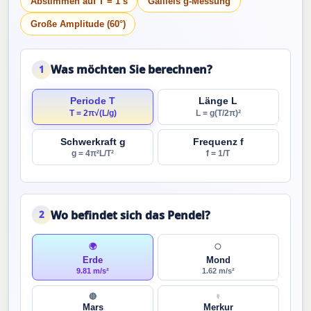
Abstimmen auf T = 1 s
Galileis g-Messung
Große Amplitude (60°)
Was möchten Sie berechnen?
1
Periode T
Länge L
T = 2π√(L/g)
L = g(T/2π)²
Schwerkraft g
Frequenz f
g = 4π²L/T²
f = 1/T
Wo befindet sich das Pendel?
2
🌍
🌕
Erde
Mond
9.81 m/s²
1.62 m/s²
🔴
☿
Mars
Merkur