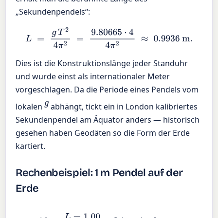
„Sekundenpendels“:
L
=
g
T
2
4
π
2
=
9.80665
⋅
4
4
π
2
≈
0.9936
m
.
Dies ist die Konstruktionslänge jeder Standuhr
und wurde einst als internationaler Meter
vorgeschlagen. Da die Periode eines Pendels vom
g
lokalen
abhängt, tickt ein in London kalibriertes
Sekundenpendel am Äquator anders — historisch
gesehen haben Geodäten so die Form der Erde
kartiert.
Rechenbeispiel: 1 m Pendel auf der
Erde
L
=
1.00