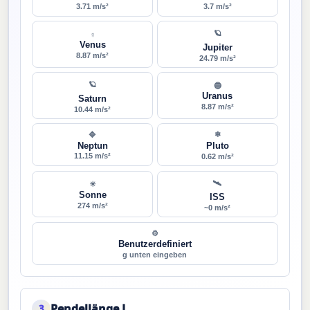
3.71 m/s²
3.7 m/s²
🪐
♀
Venus
Jupiter
8.87 m/s²
24.79 m/s²
🪐
🔵
Uranus
Saturn
8.87 m/s²
10.44 m/s²
❄
🔷
Neptun
Pluto
11.15 m/s²
0.62 m/s²
🛰
☀
Sonne
ISS
274 m/s²
~0 m/s²
⚙
Benutzerdefiniert
g unten eingeben
Pendellänge L
3