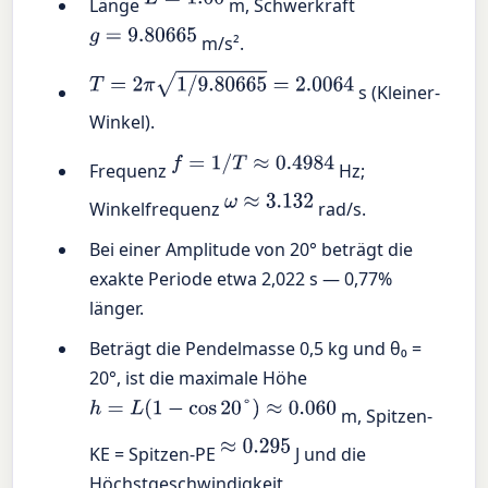
Länge
m, Schwerkraft
g
=
9.80665
m/s².
T
=
2
π
1
/
9.80665
=
2.0064
s (Kleiner-
Winkel).
f
=
1
/
T
≈
0.4984
Frequenz
Hz;
ω
≈
3.132
Winkelfrequenz
rad/s.
Bei einer Amplitude von 20° beträgt die
exakte Periode etwa 2,022 s — 0,77%
länger.
Beträgt die Pendelmasse 0,5 kg und θ₀ =
20°, ist die maximale Höhe
h
=
L
(
1
−
cos
20
°
)
≈
0.060
m, Spitzen-
≈
0.295
KE = Spitzen-PE
J und die
Höchstgeschwindigkeit