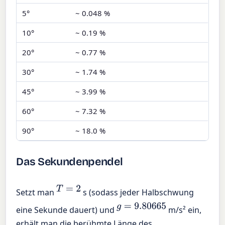
5°
~ 0.048 %
10°
~ 0.19 %
20°
~ 0.77 %
30°
~ 1.74 %
45°
~ 3.99 %
60°
~ 7.32 %
90°
~ 18.0 %
Das Sekundenpendel
T
=
2
Setzt man
s (sodass jeder Halbschwung
g
=
9.80665
eine Sekunde dauert) und
m/s² ein,
erhält man die berühmte Länge des