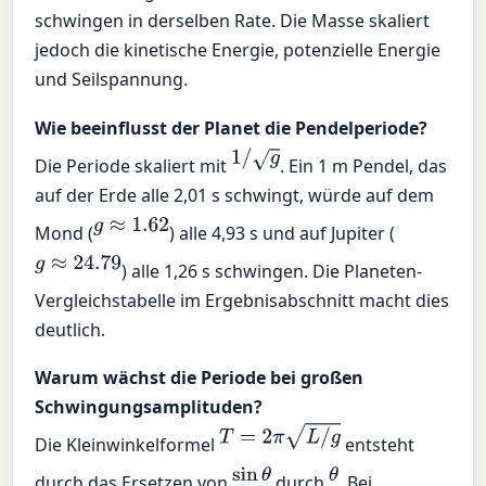
schwingen in derselben Rate. Die Masse skaliert
jedoch die kinetische Energie, potenzielle Energie
und Seilspannung.
Wie beeinflusst der Planet die Pendelperiode?
1
/
g
Die Periode skaliert mit
. Ein 1 m Pendel, das
auf der Erde alle 2,01 s schwingt, würde auf dem
g
≈
1.62
Mond (
) alle 4,93 s und auf Jupiter (
g
≈
24.79
) alle 1,26 s schwingen. Die Planeten-
Vergleichstabelle im Ergebnisabschnitt macht dies
deutlich.
Warum wächst die Periode bei großen
Schwingungsamplituden?
T
=
2
π
L
/
g
Die Kleinwinkelformel
entsteht
sin
θ
θ
durch das Ersetzen von
durch
. Bei