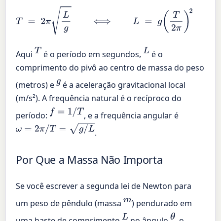
T
=
2
π
L
g
⟺
L
=
g
(
T
2
π
)
2
⟺
g
=
4
π
2
L
T
2
T
L
Aqui
é o período em segundos,
é o
comprimento do pivô ao centro de massa do peso
g
(metros) e
é a aceleração gravitacional local
(m/s²). A frequência natural é o recíproco do
f
=
1
/
T
período:
, e a frequência angular é
ω
=
2
π
/
T
=
g
/
L
.
Por Que a Massa Não Importa
Se você escrever a segunda lei de Newton para
m
um peso de pêndulo (massa
) pendurado em
L
θ
uma haste de comprimento
no ângulo
, o