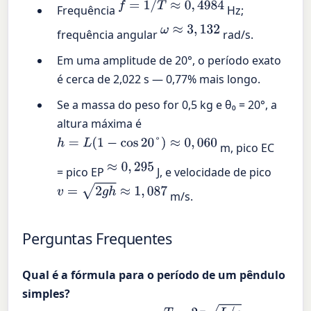
f
=
1
/
T
≈
0
,
4984
Frequência
Hz;
ω
≈
3
,
132
frequência angular
rad/s.
Em uma amplitude de 20°, o período exato
é cerca de 2,022 s — 0,77% mais longo.
Se a massa do peso for 0,5 kg e θ₀ = 20°, a
altura máxima é
h
=
L
(
1
−
cos
20
°
)
≈
0
,
060
m, pico EC
≈
0
,
295
= pico EP
J, e velocidade de pico
v
=
2
g
h
≈
1
,
087
m/s.
Perguntas Frequentes
Qual é a fórmula para o período de um pêndulo
simples?