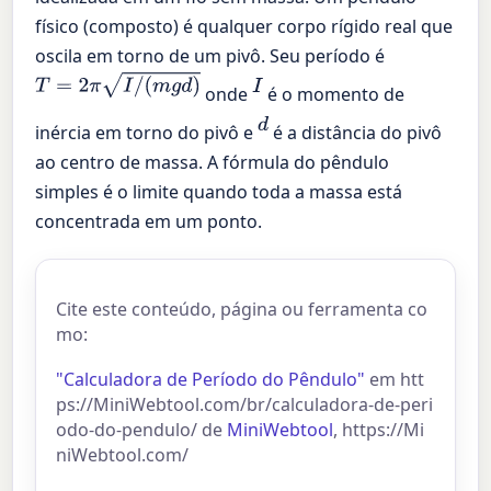
físico (composto) é qualquer corpo rígido real que
oscila em torno de um pivô. Seu período é
T
=
2
π
I
/
(
m
g
d
)
I
onde
é o momento de
d
inércia em torno do pivô e
é a distância do pivô
ao centro de massa. A fórmula do pêndulo
simples é o limite quando toda a massa está
concentrada em um ponto.
Cite este conteúdo, página ou ferramenta co
mo:
"Calculadora de Período do Pêndulo"
em htt
ps://MiniWebtool.com/br/calculadora-de-peri
odo-do-pendulo/ de
MiniWebtool
, https://Mi
niWebtool.com/