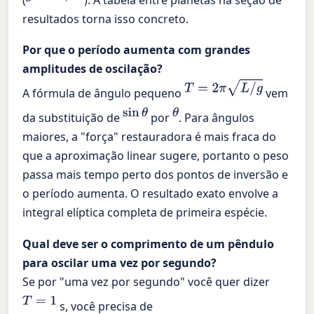
resultados torna isso concreto.
Por que o período aumenta com grandes
amplitudes de oscilação?
T
=
2
π
L
/
g
A fórmula de ângulo pequeno
vem
sin
θ
θ
da substituição de
por
. Para ângulos
maiores, a "força" restauradora é mais fraca do
que a aproximação linear sugere, portanto o peso
passa mais tempo perto dos pontos de inversão e
o período aumenta. O resultado exato envolve a
integral elíptica completa de primeira espécie.
Qual deve ser o comprimento de um pêndulo
para oscilar uma vez por segundo?
Se por "uma vez por segundo" você quer dizer
T
=
1
s, você precisa de