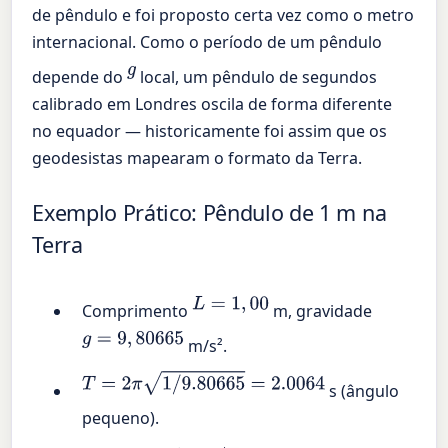
de pêndulo e foi proposto certa vez como o metro
internacional. Como o período de um pêndulo
g
depende do
local, um pêndulo de segundos
calibrado em Londres oscila de forma diferente
no equador — historicamente foi assim que os
geodesistas mapearam o formato da Terra.
Exemplo Prático: Pêndulo de 1 m na
Terra
L
=
1
,
00
Comprimento
m, gravidade
g
=
9
,
80665
m/s².
T
=
2
π
1
/
9.80665
=
2.0064
s (ângulo
pequeno).