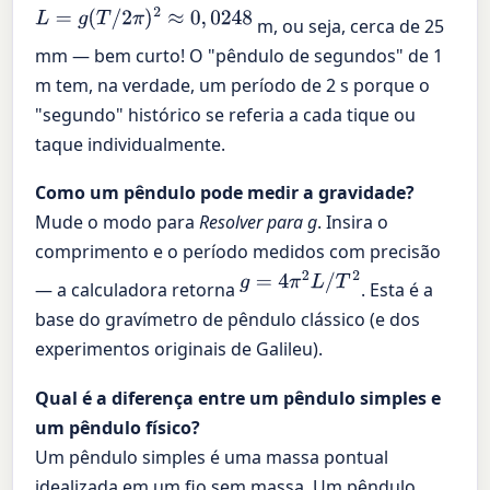
L
=
g
(
T
/
2
π
)
2
≈
0
,
0248
m, ou seja, cerca de 25
mm — bem curto! O "pêndulo de segundos" de 1
m tem, na verdade, um período de 2 s porque o
"segundo" histórico se referia a cada tique ou
taque individualmente.
Como um pêndulo pode medir a gravidade?
Mude o modo para
Resolver para g
. Insira o
comprimento e o período medidos com precisão
g
=
4
π
2
L
/
T
2
— a calculadora retorna
. Esta é a
base do gravímetro de pêndulo clássico (e dos
experimentos originais de Galileu).
Qual é a diferença entre um pêndulo simples e
um pêndulo físico?
Um pêndulo simples é uma massa pontual
idealizada em um fio sem massa. Um pêndulo