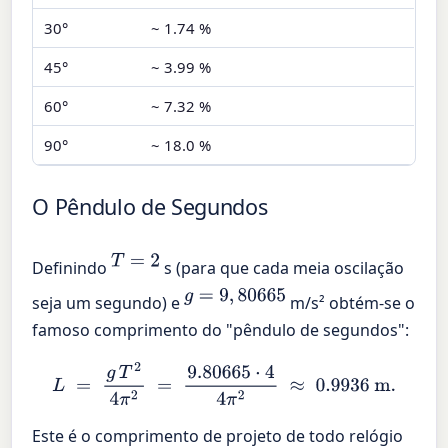
30°
~ 1.74 %
45°
~ 3.99 %
60°
~ 7.32 %
90°
~ 18.0 %
O Pêndulo de Segundos
T
=
2
Definindo
s (para que cada meia oscilação
g
=
9
,
80665
seja um segundo) e
m/s² obtém-se o
famoso comprimento do "pêndulo de segundos":
L
=
g
T
2
4
π
2
=
9.80665
⋅
4
4
π
2
≈
0.9936
m
.
Este é o comprimento de projeto de todo relógio