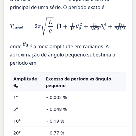
principal de uma série. O período exato é
T
e
x
a
c
t
=
2
π
L
g
(
1
+
1
16
θ
0
2
+
11
3072
θ
0
4
+
173
737280
θ
0
6
+
…
)
θ
0
onde
é a meia amplitude em radianos. A
aproximação de ângulo pequeno subestima o
período em:
Amplitude
Excesso de período vs ângulo
θ₀
pequeno
1°
~ 0.002 %
5°
~ 0.048 %
10°
~ 0.19 %
20°
~ 0.77 %