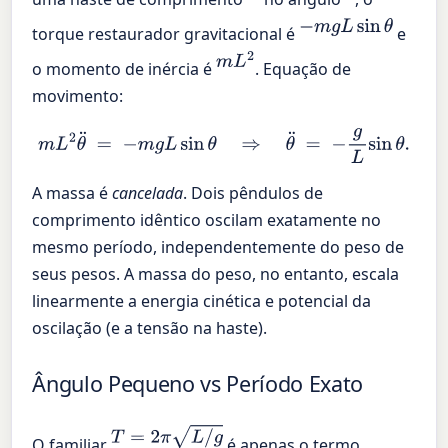
−
m
g
L
sin
θ
torque restaurador gravitacional é
e
m
L
2
o momento de inércia é
. Equação de
movimento:
m
L
2
θ
¨
=
−
m
g
L
sin
θ
⇒
θ
¨
=
−
g
L
sin
θ
.
A massa é
cancelada
. Dois pêndulos de
comprimento idêntico oscilam exatamente no
mesmo período, independentemente do peso de
seus pesos. A massa do peso, no entanto, escala
linearmente a energia cinética e potencial da
oscilação (e a tensão na haste).
Ângulo Pequeno vs Período Exato
T
=
2
π
L
/
g
O familiar
é apenas o termo