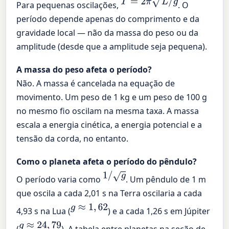
T
=
2
π
L
/
g
Para pequenas oscilações,
. O
período depende apenas do comprimento e da
gravidade local — não da massa do peso ou da
amplitude (desde que a amplitude seja pequena).
A massa do peso afeta o período?
Não. A massa é cancelada na equação de
movimento. Um peso de 1 kg e um peso de 100 g
no mesmo fio oscilam na mesma taxa. A massa
escala a energia cinética, a energia potencial e a
tensão da corda, no entanto.
Como o planeta afeta o período do pêndulo?
1
/
g
O período varia como
. Um pêndulo de 1 m
que oscila a cada 2,01 s na Terra oscilaria a cada
g
≈
1
,
62
4,93 s na Lua (
) e a cada 1,26 s em Júpiter
g
≈
24
,
79
(
). A tabela entre planetas na seção de