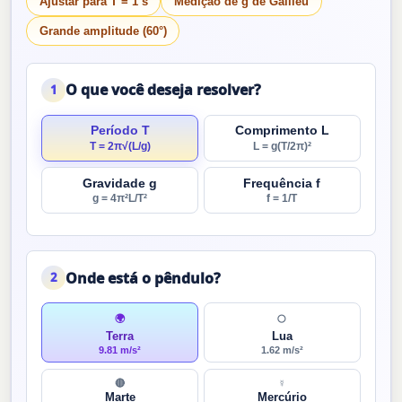
Ajustar para T = 1 s
Medição de g de Galileu
Grande amplitude (60°)
O que você deseja resolver?
1
Período T
Comprimento L
T = 2π√(L/g)
L = g(T/2π)²
Gravidade g
Frequência f
g = 4π²L/T²
f = 1/T
Onde está o pêndulo?
2
🌍
🌕
Terra
Lua
9.81 m/s²
1.62 m/s²
🔴
☿
Marte
Mercúrio