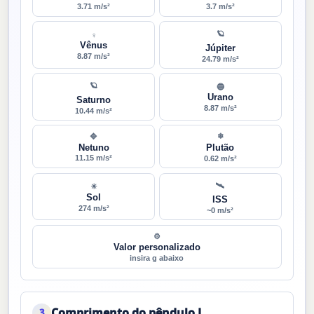
3.71 m/s²
3.7 m/s²
🪐
♀
Vênus
Júpiter
8.87 m/s²
24.79 m/s²
🪐
🔵
Urano
Saturno
8.87 m/s²
10.44 m/s²
❄
🔷
Netuno
Plutão
11.15 m/s²
0.62 m/s²
🛰
☀
Sol
ISS
274 m/s²
~0 m/s²
⚙
Valor personalizado
insira g abaixo
Comprimento do pêndulo L
3