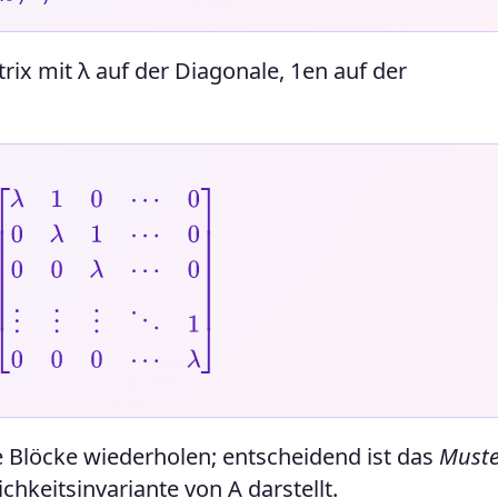
atrix mit λ auf der Diagonale, 1en auf der
λ
1
⋯
0
0
0
λ
⋯
0
⋮
⋮
⋮
⋱
1
0
0
0
⋯
λ
]
Blöcke wiederholen; entscheidend ist das
Muste
ichkeitsinvariante von A darstellt.