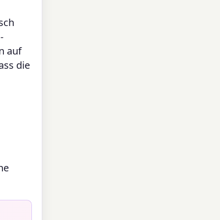
sch
-
n auf
ass die
ne