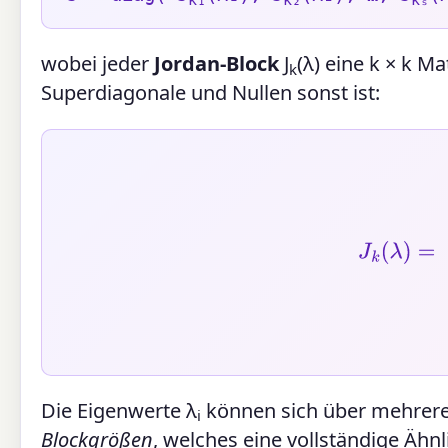
wobei jeder
Jordan-Block
J
(λ) eine k × k M
k
Superdiagonale und Nullen sonst ist:
J
k
(
λ
)
=
[
λ
1
0
⋯
0
0
Die Eigenwerte λ
können sich über mehrere 
i
Blockgrößen
, welches eine vollständige Ähnl