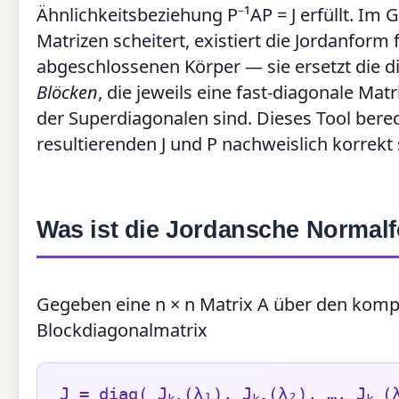
Ähnlichkeitsbeziehung P⁻¹AP = J erfüllt. Im 
Matrizen scheitert, existiert die Jordanform 
abgeschlossenen Körper — sie ersetzt die d
Blöcken
, die jeweils eine fast-diagonale Ma
der Superdiagonalen sind. Dieses Tool berec
resultierenden J und P nachweislich korre
Was ist die Jordansche Normal
Gegeben eine n × n Matrix A über den kompl
Blockdiagonalmatrix
J = diag( J
(λ₁), J
(λ₂), …, J
(
k₁
k₂
kₛ