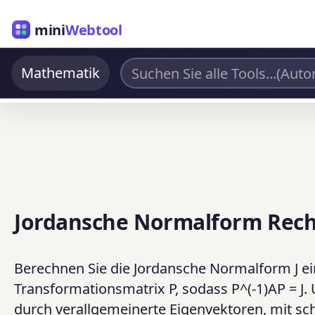
mini
Webtool
Mathematik
Jordansche Normalform Rec
Berechnen Sie die Jordansche Normalform J ei
Transformationsmatrix P, sodass P^(-1)AP = J. 
durch verallgemeinerte Eigenvektoren, mit sch