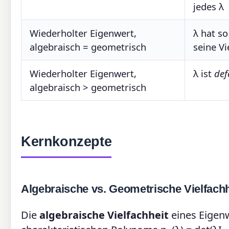
jedes λ
Wiederholter Eigenwert,
λ hat so
algebraisch = geometrisch
seine Vi
Wiederholter Eigenwert,
λ ist
def
algebraisch > geometrisch
Kernkonzepte
Algebraische vs. Geometrische Vielfachh
Die
algebraische Vielfachheit
eines Eigenwe