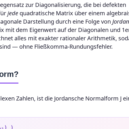
Gegensatz zur Diagonalisierung, die bei defekten
für
jede
quadratische Matrix über einem algebrai
iagonale Darstellung durch eine Folge von
Jordan
trix mit dem Eigenwert auf der Diagonalen und 1e
hnet alles mit exakter rationaler Arithmetik, sod
kt sind — ohne Fließkomma-Rundungsfehler.
form?
exen Zahlen, ist die Jordansche Normalform J ei
λₛ) )