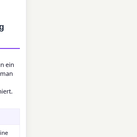
ng
nn ein
— man
iert.
eine