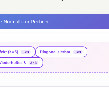
e Normalform Rechner
fekt (λ=5)
Diagonalisierbar
3×3
3×3
iederholtes λ
3×3