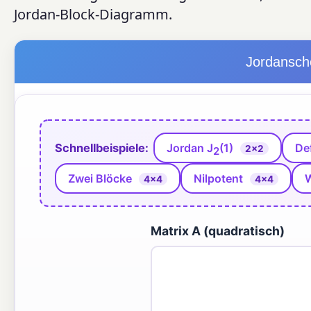
Jordan-Block-Diagramm.
Jordansch
Schnellbeispiele:
Jordan J
(1)
De
2×2
2
Zwei Blöcke
Nilpotent
W
4×4
4×4
Matrix A (quadratisch)