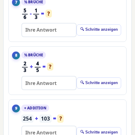
½ BRÜCHE
7
5
1
-
=
?
6
3
🔍 Schritte anzeigen
½ BRÜCHE
8
2
4
+
=
?
3
5
🔍 Schritte anzeigen
+ ADDITION
9
254
+
103
=
?
🔍 Schritte anzeigen