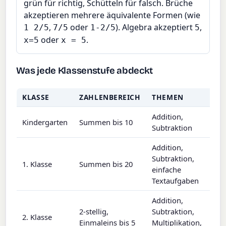
grün für richtig, Schütteln für falsch. Brüche
akzeptieren mehrere äquivalente Formen (wie
,
oder
). Algebra akzeptiert
,
1 2/5
7/5
1-2/5
5
oder
.
x=5
x = 5
Was jede Klassenstufe abdeckt
KLASSE
ZAHLENBEREICH
THEMEN
Addition,
Kindergarten
Summen bis 10
Subtraktion
Addition,
Subtraktion,
1. Klasse
Summen bis 20
einfache
Textaufgaben
Addition,
2-stellig,
Subtraktion,
2. Klasse
Einmaleins bis 5
Multiplikation,