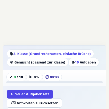
📚
3. Klasse (Grundrechenarten, einfache Brüche)
🎯 Gemischt (passend zur Klasse)
📝
10
Aufgaben
✓
0
/
10
📊
0%
⏱
00:00
↻ Neuer Aufgabensatz
⌫ Antworten zurücksetzen