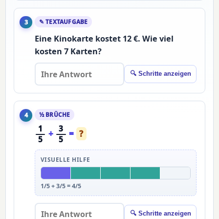
✎ TEXTAUFGABE
3
Eine Kinokarte kostet 12 €. Wie viel
kosten 7 Karten?
🔍 Schritte anzeigen
½ BRÜCHE
4
1
3
+
=
?
5
5
VISUELLE HILFE
1/5 + 3/5 = 4/5
🔍 Schritte anzeigen