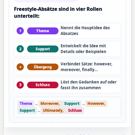
Freestyle-Absätze sind in vier Rollen
unterteilt:
Nennt die Hauptidee des
1
Thema
Absatzes
Entwickelt die Idee mit
2
Support
Details oder Beispielen
Verbindet Sätze: however,
+
Übergang
moreover, finally…
Löst den Gedanken auf oder
3
Schluss
fasst ihn zusammen
Thema
→
Moreover,
Support
→
However,
Support
→
Ultimately,
Schluss