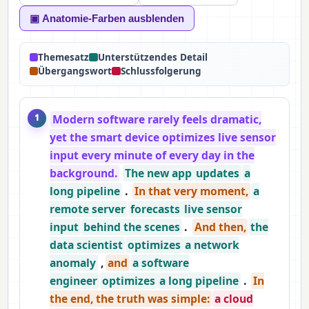
▣ Anatomie-Farben ausblenden
Themesatz
Unterstützendes Detail
Übergangswort
Schlussfolgerung
Modern software rarely feels dramatic,
1
yet the smart device optimizes live sensor
input every minute of every day in the
background.
The new app
updates
a
long pipeline
.
In that very moment,
a
remote server
forecasts
live sensor
input
behind the scenes
.
And then,
the
data scientist
optimizes
a network
anomaly
,
and
a software
engineer
optimizes
a long pipeline
.
In
the end, the truth was simple:
a cloud