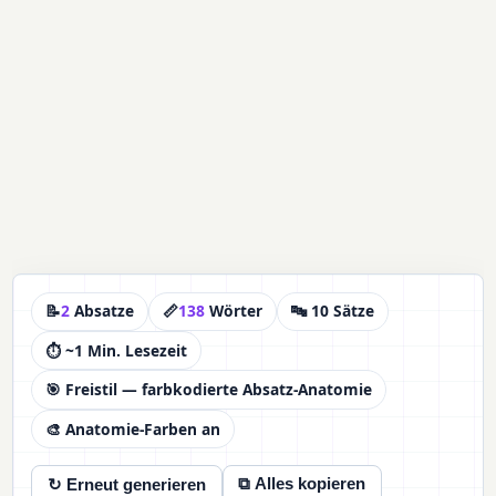
📝
2
Absatze
📏
138
Wörter
🔤 10 Sätze
⏱ ~1 Min. Lesezeit
🎯 Freistil — farbkodierte Absatz-Anatomie
🎨 Anatomie-Farben an
⧉ Alles kopieren
↻ Erneut generieren