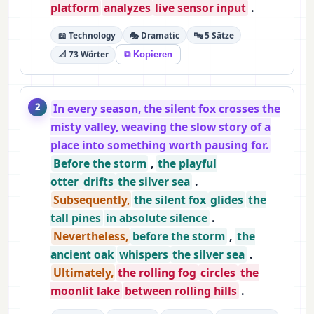
platform
analyzes
live sensor input
.
📖 Technology
🎭 Dramatic
🔤 5 Sätze
📐 73 Wörter
⧉ Kopieren
In every season, the silent fox crosses the
2
misty valley, weaving the slow story of a
place into something worth pausing for.
Before the storm
,
the playful
otter
drifts
the silver sea
.
Subsequently,
the silent fox
glides
the
tall pines
in absolute silence
.
Nevertheless,
before the storm
,
the
ancient oak
whispers
the silver sea
.
Ultimately,
the rolling fog
circles
the
moonlit lake
between rolling hills
.