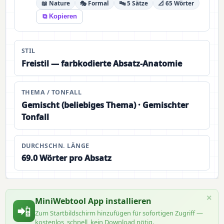
📖 Nature
🎭 Formal
🔤 5 Sätze
📐 65 Wörter
⧉ Kopieren
STIL
Freistil — farbkodierte Absatz-Anatomie
THEMA / TONFALL
Gemischt (beliebiges Thema) · Gemischter
Tonfall
DURCHSCHN. LÄNGE
69.0 Wörter pro Absatz
×
MiniWebtool App installieren
📲
Zum Startbildschirm hinzufügen für sofortigen Zugriff —
kostenlos, schnell, kein Download nötig.