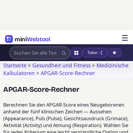
☰
mini
Webtool
Teilen
Startseite
>
Gesundheit und Fitness
>
Medizinische
Kalkulatoren
>
APGAR-Score-Rechner
APGAR-Score-Rechner
Berechnen Sie den APGAR-Score eines Neugeborenen
anhand der fünf klinischen Zeichen — Aussehen
(Appearance), Puls (Pulse), Gesichtsausdruck (Grimace),
Aktivität (Activity) und Atmung (Respiration). Wählen Sie
für jedes Kriterium eine leicht verständliche Option und