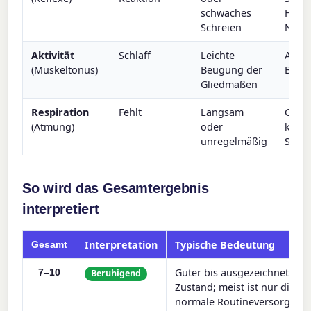
schwaches
Hust
Schreien
Nies
Aktivität
Schlaff
Leichte
Aktiv
(Muskeltonus)
Beugung der
Bewe
Gliedmaßen
Respiration
Fehlt
Langsam
Gutes
(Atmung)
oder
kräft
unregelmäßig
Schre
So wird das Gesamtergebnis
interpretiert
Interpretation
Typische Bedeutung
Gesamt
Guter bis ausgezeichneter
7–10
Beruhigend
Zustand; meist ist nur die
normale Routineversorgung