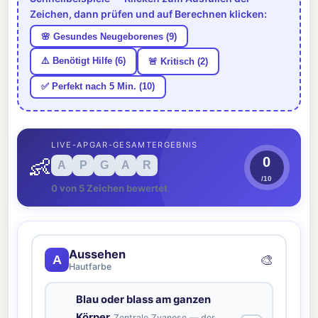
Zeichen, dann prüfen und auf Berechnen klicken:
🌸 Gesundes Neugeborenes (9)
⚠️ Benötigt Hilfe (6)
🚨 Kritisch (2)
✅ Perfekt nach 5 Min. (10)
LIVE-APGAR-GESAMTERGEBNIS
👶
0
A
P
G
A
R
/10
0 von 5 Zeichen bewertet
Aussehen
🎨
A
Hautfarbe
Blau oder blass am ganzen
Körper
Zentrale Zyanose — der