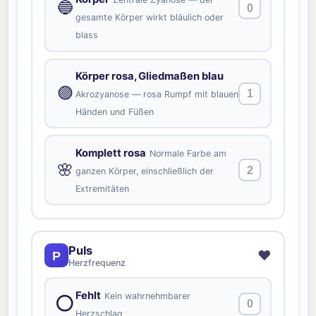
🔵
0
gesamte Körper wirkt bläulich oder
blass
Körper rosa, Gliedmaßen blau
🟣
1
Akrozyanose — rosa Rumpf mit blauen
Händen und Füßen
Komplett rosa
Normale Farbe am
🌸
2
ganzen Körper, einschließlich der
Extremitäten
Puls
❤️
P
Herzfrequenz
Fehlt
Kein wahrnehmbarer
⭕
0
Herzschlag