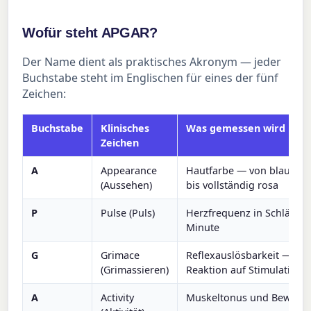
Wofür steht APGAR?
Der Name dient als praktisches Akronym — jeder
Buchstabe steht im Englischen für eines der fünf
Zeichen:
Buchstabe
Klinisches
Was gemessen wird
Zeichen
A
Appearance
Hautfarbe — von blau/bla
(Aussehen)
bis vollständig rosa
P
Pulse (Puls)
Herzfrequenz in Schlägen
Minute
G
Grimace
Reflexauslösbarkeit —
(Grimassieren)
Reaktion auf Stimulation
A
Activity
Muskeltonus und Bewegu