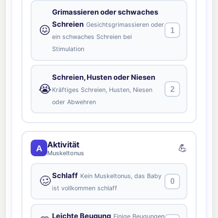
Grimassieren oder schwaches
Schreien
Gesichtsgrimassieren oder
😖
1
ein schwaches Schreien bei
Stimulation
Schreien, Husten oder Niesen
😭
2
Kräftiges Schreien, Husten, Niesen
oder Abwehren
Aktivität
💪
A
Muskeltonus
Schlaff
Kein Muskeltonus, das Baby
🥴
0
ist vollkommen schlaff
Leichte Beugung
Einige Beugungen