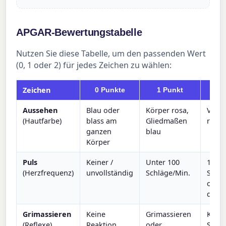
APGAR-Bewertungstabelle
Nutzen Sie diese Tabelle, um den passenden Wert
(0, 1 oder 2) für jedes Zeichen zu wählen:
Zeichen
0 Punkte
1 Punkt
2 P
Aussehen
Blau oder
Körper rosa,
Volls
(Hautfarbe)
blass am
Gliedmaßen
rosa
ganzen
blau
Körper
Puls
Keiner /
Unter 100
100
(Herzfrequenz)
unvollständig
Schläge/Min.
Schlä
oder
darü
Grimassieren
Keine
Grimassieren
Kräft
(Reflexe)
Reaktion
oder
Schre