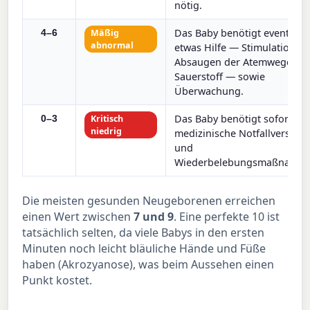
nötig.
Das Baby benötigt eventuell
Mäßig
4–6
abnormal
etwas Hilfe — Stimulation,
Absaugen der Atemwege od
Sauerstoff — sowie
Überwachung.
Das Baby benötigt sofortige
Kritisch
0–3
niedrig
medizinische Notfallversor
und
Wiederbelebungsmaßnahme
Die meisten gesunden Neugeborenen erreichen
einen Wert zwischen
7 und 9
. Eine perfekte 10 ist
tatsächlich selten, da viele Babys in den ersten
Minuten noch leicht bläuliche Hände und Füße
haben (Akrozyanose), was beim Aussehen einen
Punkt kostet.