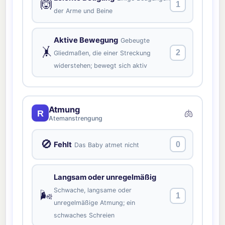
🙆
1
der Arme und Beine
Aktive Bewegung
Gebeugte
🤸
2
Gliedmaßen, die einer Streckung
widerstehen; bewegt sich aktiv
Atmung
🫁
R
Atemanstrengung
🚫
Fehlt
0
Das Baby atmet nicht
Langsam oder unregelmäßig
Schwache, langsame oder
🌬️
1
unregelmäßige Atmung; ein
schwaches Schreien