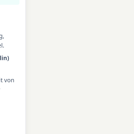
g,
l.
in)
it von
r