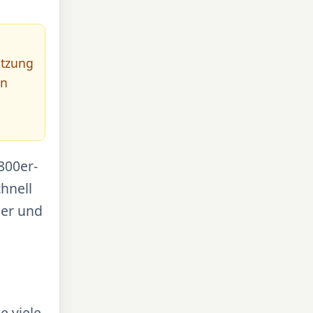
ätzung
en
800er-
hnell
der und
e viele