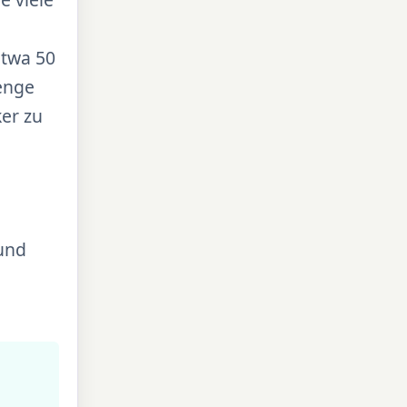
etwa 50
Menge
ker zu
 und