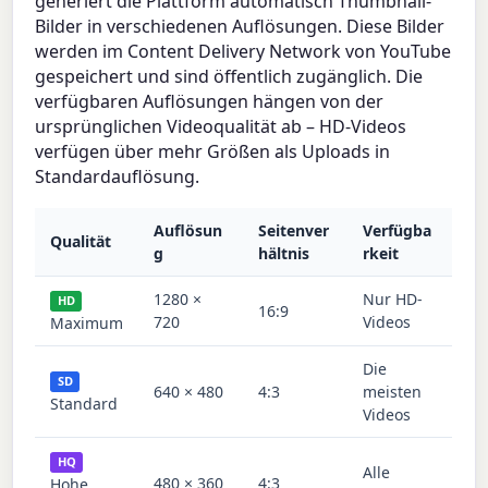
generiert die Plattform automatisch Thumbnail-
Bilder in verschiedenen Auflösungen. Diese Bilder
werden im Content Delivery Network von YouTube
gespeichert und sind öffentlich zugänglich. Die
verfügbaren Auflösungen hängen von der
ursprünglichen Videoqualität ab – HD-Videos
verfügen über mehr Größen als Uploads in
Standardauflösung.
Auflösun
Seitenver
Verfügba
Qualität
g
hältnis
rkeit
1280 ×
Nur HD-
HD
16:9
720
Videos
Maximum
Die
SD
640 × 480
4:3
meisten
Standard
Videos
HQ
Alle
480 × 360
4:3
Hohe