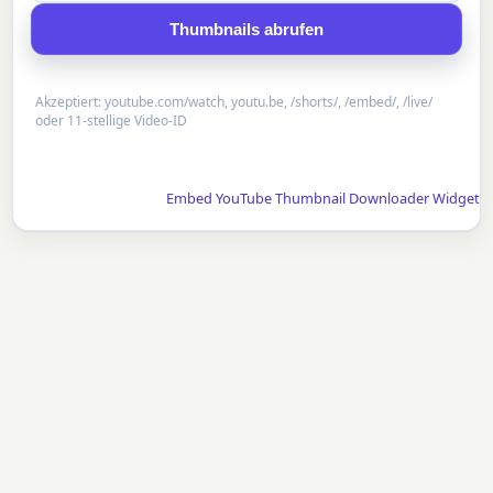
Thumbnails abrufen
Akzeptiert: youtube.com/watch, youtu.be, /shorts/, /embed/, /live/
oder 11-stellige Video-ID
Embed YouTube Thumbnail Downloader Widget