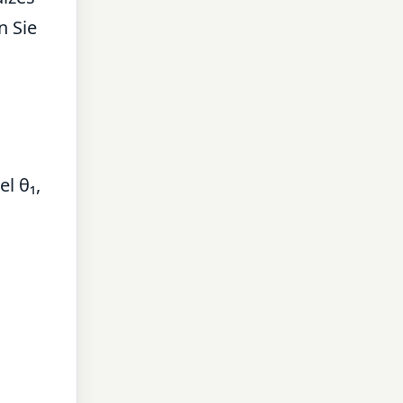
n Sie
l θ₁,