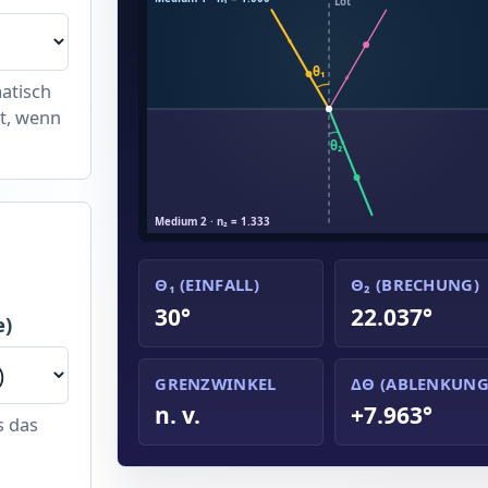
Lot
θ₁
atisch
rt, wenn
θ₂
Medium 2 · n₂ = 1.333
Θ₁ (EINFALL)
Θ₂ (BRECHUNG)
30°
22.037°
e)
GRENZWINKEL
ΔΘ (ABLENKUNG
n. v.
+7.963°
s das