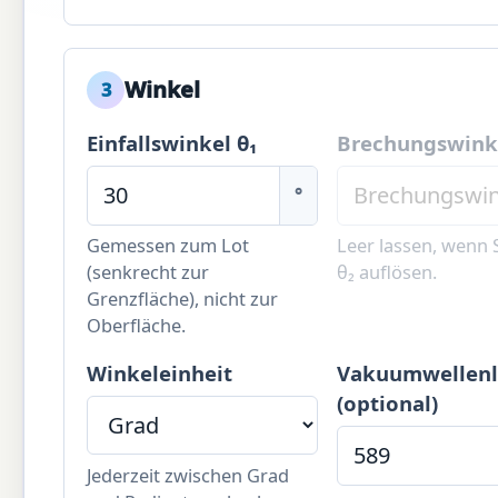
Winkel
3
Einfallswinkel θ₁
Brechungswinke
°
Gemessen zum Lot
Leer lassen, wenn 
(senkrecht zur
θ₂ auflösen.
Grenzfläche), nicht zur
Oberfläche.
Winkeleinheit
Vakuumwellen
(optional)
Jederzeit zwischen Grad