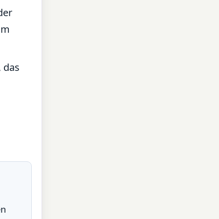
der
 im
, das
en