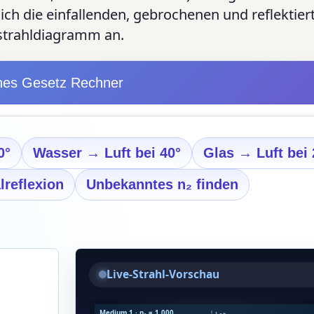
sich die einfallenden, gebrochenen und reflektier
tstrahldiagramm an.
hes Gesetz Rechner
0°
Wasser → Luft bei 40°
Glas → Luft bei 
lreflexion
Unbekanntes n₂ finden
Live-Strahl-Vorschau
Medium 1 · n₁ = 1.000