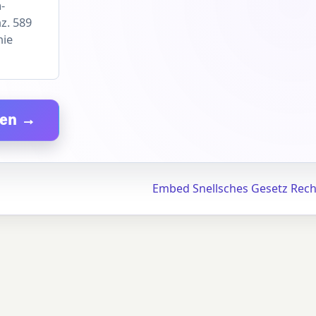
-
z. 589
nie
nen →
Embed Snellsches Gesetz Rec