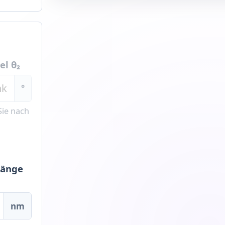
l θ₂
°
Sie nach
länge
nm