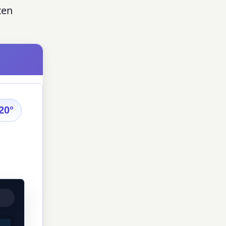
ten
20°