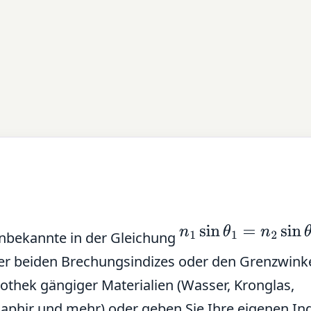
n
1
sin
θ
1
=
n
2
sin
θ
2
Unbekannte in der Gleichung
der beiden Brechungsindizes oder den Grenzwinke
liothek gängiger Materialien (Wasser, Kronglas,
aphir und mehr) oder geben Sie Ihre eigenen In