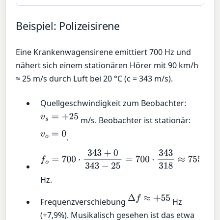
Beispiel: Polizeisirene
Eine Krankenwagensirene emittiert 700 Hz und
nähert sich einem stationären Hörer mit 90 km/h
≈ 25 m/s durch Luft bei 20 °C (c = 343 m/s).
Quellgeschwindigkeit zum Beobachter:
v
s
=
+
25
m/s. Beobachter ist stationär:
v
o
=
0
.
f
o
=
700
⋅
343
+
0
343
−
25
=
700
⋅
343
318
≈
755
,
0
Hz.
Δ
f
≈
+
55
Frequenzverschiebung
Hz
(+7,9%). Musikalisch gesehen ist das etwa