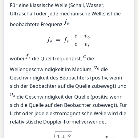
Für eine klassische Welle (Schall, Wasser,
Ultraschall oder jede mechanische Welle) ist die
f
o
beobachtete Frequenz
:
f
o
=
f
s
⋅
c
+
v
o
c
−
v
s
f
s
c
wobei
die Quellfrequenz ist,
die
v
o
Wellengeschwindigkeit im Medium,
die
Geschwindigkeit des Beobachters (positiv, wenn
sich der Beobachter auf die Quelle zubewegt) und
v
s
die Geschwindigkeit der Quelle (positiv, wenn
sich die Quelle auf den Beobachter zubewegt). Für
Licht oder jede elektromagnetische Welle wird die
relativistische Doppler-Formel verwendet:
f
o
=
f
s
⋅
1
+
β
1
−
β
mit
β
=
v
r
e
l
c