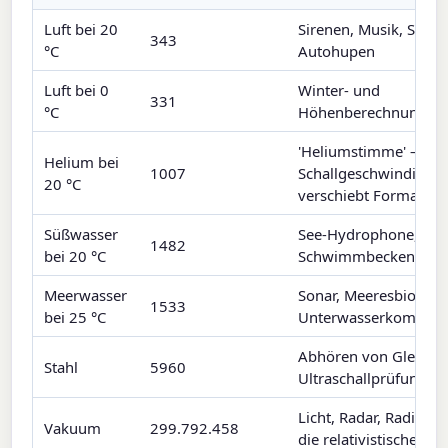
Luft bei 20
Sirenen, Musik, Stim
343
°C
Autohupen
Luft bei 0
Winter- und
331
°C
Höhenberechnungen
'Heliumstimme' — h
Helium bei
1007
Schallgeschwindigkei
20 °C
verschiebt Formante
Süßwasser
See-Hydrophone, Akus
1482
bei 20 °C
Schwimmbecken
Meerwasser
Sonar, Meeresbiologie
1533
bei 25 °C
Unterwasserkommuni
Abhören von Gleisen,
Stahl
5960
Ultraschallprüfung
Licht, Radar, Radio —
Vakuum
299.792.458
die relativistische Fo