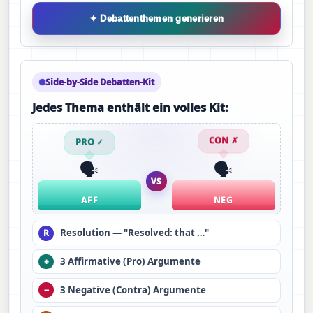
✦ Debattenthemen generieren
Side-by-Side Debatten-Kit
Jedes Thema enthält ein volles Kit:
PRO ✓
CON ✗
🗣️
🗣️
VS
AFF
NEG
Resolution — "Resolved: that …"
R
3 Affirmative (Pro) Argumente
+
3 Negative (Contra) Argumente
−