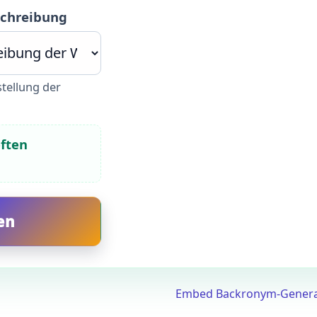
schreibung
stellung der
eften
Embed Backronym-Genera