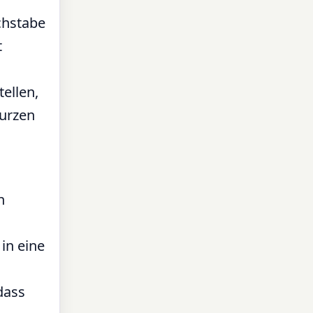
chstabe
t
tellen,
kurzen
n
in eine
dass