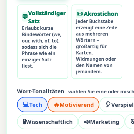
Vollständiger
📜
Akrostichon
💬
Satz
Jeder Buchstabe
erzeugt eine Zeile
Erlaubt kurze
aus mehreren
Bindewörter (we,
Wörtern –
our, with, of, to),
großartig für
sodass sich die
Karten,
Phrase wie ein
Widmungen oder
einziger Satz
den Namen von
liest.
jemandem.
Wort-Tonalitäten
wählen Sie eine oder misc
💻
🔥
🎈
Tech
Motivierend
Verspiel
🧪
📣

Wissenschaftlich
Marketing