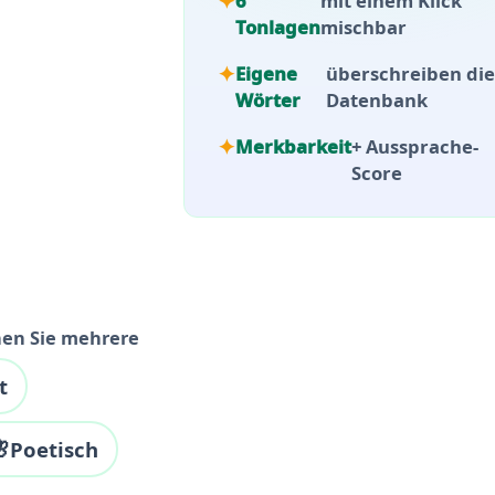
6
mit einem Klick
Tonlagen
mischbar
Eigene
überschreiben die
Wörter
Datenbank
Merkbarkeit
+ Aussprache-
Score
hen Sie mehrere
t

Poetisch