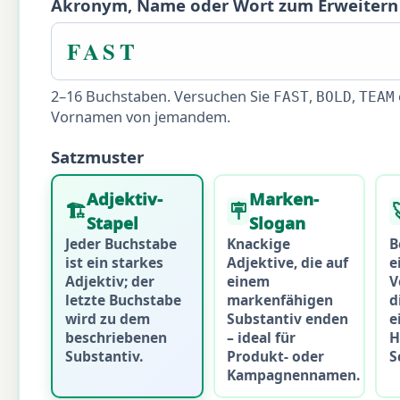
Akronym, Name oder Wort zum Erweitern
2–16 Buchstaben. Versuchen Sie
,
,
FAST
BOLD
TEAM
Vornamen von jemandem.
Satzmuster
Adjektiv-
Marken-
🏗
🪧
Stapel
Slogan
Jeder Buchstabe
Knackige
B
ist ein starkes
Adjektive, die auf
e
Adjektiv; der
einem
V
letzte Buchstabe
markenfähigen
d
wird zu dem
Substantiv enden
e
beschriebenen
– ideal für
H
Substantiv.
Produkt- oder
S
Kampagnennamen.