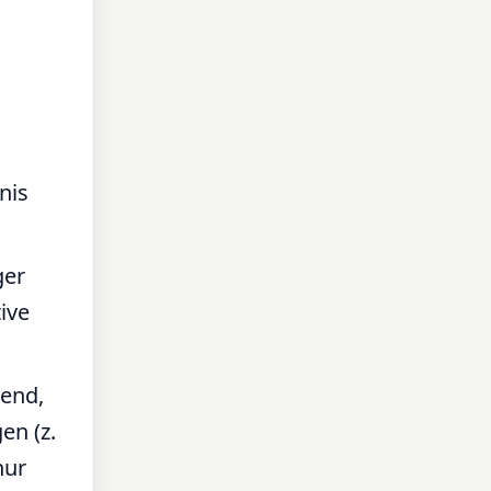
nis
ger
ive
rend,
en (z.
nur