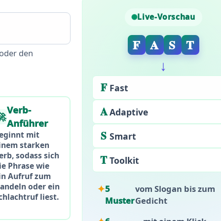
Live-Vorschau
F
A
S
T
oder den
↓
F
Fast
Verb-
A
Adaptive
🚀
Anführer
S
eginnt mit
Smart
inem starken
erb, sodass sich
T
Toolkit
ie Phrase wie
in Aufruf zum
andeln oder ein
5
vom Slogan bis zum
chlachtruf liest.
Muster
Gedicht