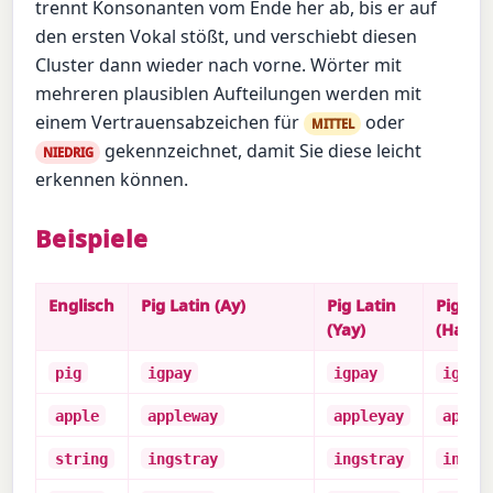
trennt Konsonanten vom Ende her ab, bis er auf
den ersten Vokal stößt, und verschiebt diesen
Cluster dann wieder nach vorne. Wörter mit
mehreren plausiblen Aufteilungen werden mit
einem Vertrauensabzeichen für
oder
MITTEL
gekennzeichnet, damit Sie diese leicht
NIEDRIG
erkennen können.
Beispiele
Englisch
Pig Latin (Ay)
Pig Latin
Pig Lat
(Yay)
(Hay)
pig
igpay
igpay
igpha
apple
appleway
appleyay
apple
string
ingstray
ingstray
ingst