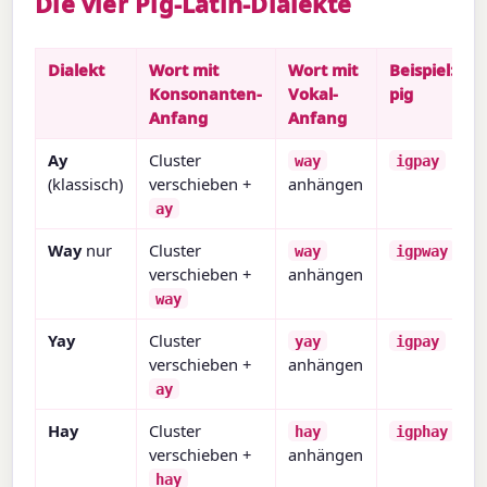
Die vier Pig-Latin-Dialekte
Dialekt
Wort mit
Wort mit
Beispiel:
Konsonanten-
Vokal-
pig
Anfang
Anfang
Ay
Cluster
way
igpay
(klassisch)
verschieben +
anhängen
ay
Way
nur
Cluster
way
igpway
verschieben +
anhängen
way
Yay
Cluster
yay
igpay
verschieben +
anhängen
ay
Hay
Cluster
hay
igphay
verschieben +
anhängen
hay