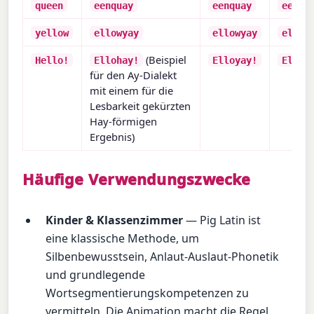
queen
eenquay
eenquay
eenqu
yellow
ellowyay
ellowyay
ellow
(Beispiel
Hello!
Ellohay!
Elloyay!
Elloh
für den Ay-Dialekt
mit einem für die
Lesbarkeit gekürzten
Hay-förmigen
Ergebnis)
Häufige Verwendungszwecke
Kinder & Klassenzimmer
— Pig Latin ist
eine klassische Methode, um
Silbenbewusstsein, Anlaut-Auslaut-Phonetik
und grundlegende
Wortsegmentierungskompetenzen zu
vermitteln. Die Animation macht die Regel