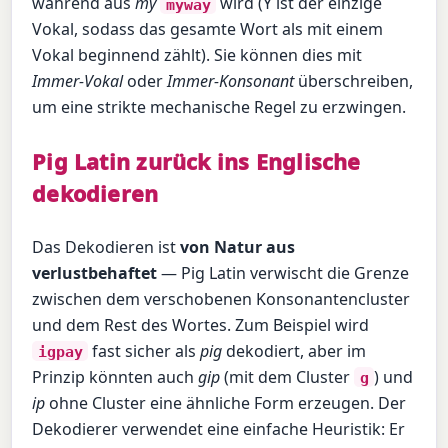
während aus
my
wird (Y ist der einzige
myway
Vokal, sodass das gesamte Wort als mit einem
Vokal beginnend zählt). Sie können dies mit
Immer-Vokal
oder
Immer-Konsonant
überschreiben,
um eine strikte mechanische Regel zu erzwingen.
Pig Latin zurück ins Englische
dekodieren
Das Dekodieren ist
von Natur aus
verlustbehaftet
— Pig Latin verwischt die Grenze
zwischen dem verschobenen Konsonantencluster
und dem Rest des Wortes. Zum Beispiel wird
fast sicher als
pig
dekodiert, aber im
igpay
Prinzip könnten auch
gip
(mit dem Cluster
) und
g
ip
ohne Cluster eine ähnliche Form erzeugen. Der
Dekodierer verwendet eine einfache Heuristik: Er