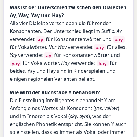
Was ist der Unterschied zwischen den Dialekten
Ay, Way, Yay und Hay?
Alle vier Dialekte verschieben die führenden
Konsonanten. Der Unterschied liegt im Suffix.
Ay
verwendet
für Konsonantenwörter und
ay
way
für Vokalwörter.
Nur Way
verwendet
für alles.
way
Yay
verwendet
für Konsonantenwörter und
ay
für Vokalwörter.
Hay
verwendet
für
yay
hay
beides. Yay und Hay sind in Kinderspielen und
einigen regionalen Varianten beliebt.
Wie wird der Buchstabe Y behandelt?
Die Einstellung Intelligentes Y behandelt Y am
Anfang eines Wortes als Konsonant (
yes
,
yellow
)
und im Inneren als Vokal (
sky
,
gym
), was der
englischen Phonetik entspricht. Sie können Y auch
so einstellen, dass es immer als Vokal oder immer