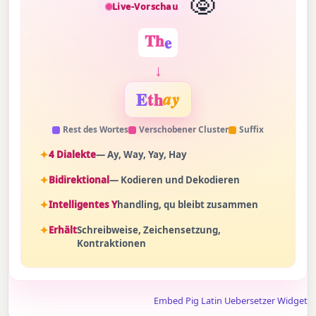
Live-Vorschau
T
h
e
↓
E
th
ay
Rest des Wortes
Verschobener Cluster
Suffix
4 Dialekte
— Ay, Way, Yay, Hay
Bidirektional
— Kodieren und Dekodieren
Intelligentes Y
handling, qu bleibt zusammen
Erhält
Schreibweise, Zeichensetzung,
Kontraktionen
Embed Pig Latin Uebersetzer Widget