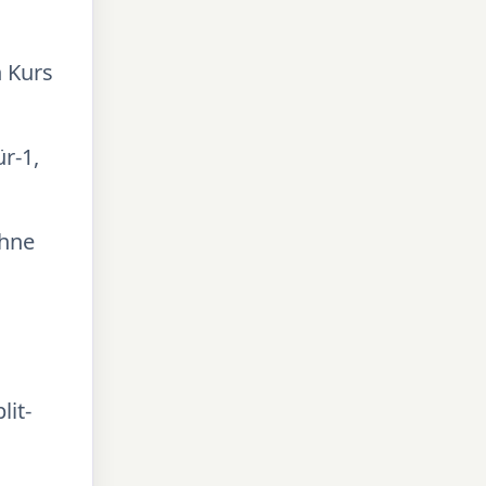
n Kurs
r-1,
ohne
lit-