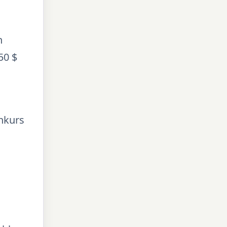
n
50 $
enkurs