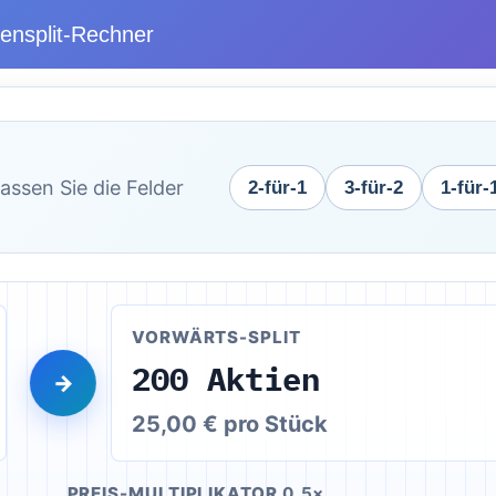
iensplit-Rechner
assen Sie die Felder
2-für-1
3-für-2
1-für-
VORWÄRTS-SPLIT
200 Aktien
→
25,00 € pro Stück
PREIS-MULTIPLIKATOR
0,5×