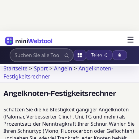
☰
mini
Webtool
Teilen
Startseite
>
Sport
>
Angeln
>
Angelknoten-
Festigkeitsrechner
Angelknoten-Festigkeitsrechner
Schätzen Sie die Reißfestigkeit gängiger Angelknoten
(Palomar, Verbesserter Clinch, Uni, FG und mehr) als
Prozentsatz der Nenntragkraft Ihrer Schnur. Wählen Sie
Ihren Schnurtyp (Mono, Fluorocarbon oder Geflochten)
und sehen Sie, wie viel Tragkraft jeder Knoten behält,