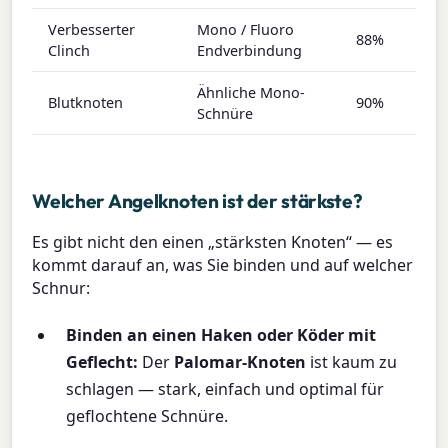
Verbesserter
Mono / Fluoro
88%
85
Clinch
Endverbindung
Ähnliche Mono-
Blutknoten
90%
85
Schnüre
Welcher Angelknoten ist der stärkste?
Es gibt nicht den einen „stärksten Knoten“ — es
kommt darauf an, was Sie binden und auf welcher
Schnur:
Binden an einen Haken oder Köder mit
Geflecht:
Der
Palomar-Knoten
ist kaum zu
schlagen — stark, einfach und optimal für
geflochtene Schnüre.