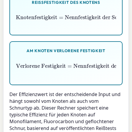
REISSFESTIGKEIT DES KNOTENS
Knotenfestigkeit
Nennfestigkeit der Schnur
×
Knoteneffizienz \%
=
100
AM KNOTEN VERLORENE FESTIGKEIT
Verlorene Festigkeit
Nennfestigkeit der Schnur
×
Knoteneffizienz \%
(
1
−
100
=
)
Der Effizienzwert ist der entscheidende Input und
hängt sowohl vom Knoten als auch vom
Schnurtyp ab. Dieser Rechner speichert eine
typische Effizienz für jeden Knoten auf
Monofilament, Fluorocarbon und geflochtener
Schnur, basierend auf veröffentlichten Reißtests