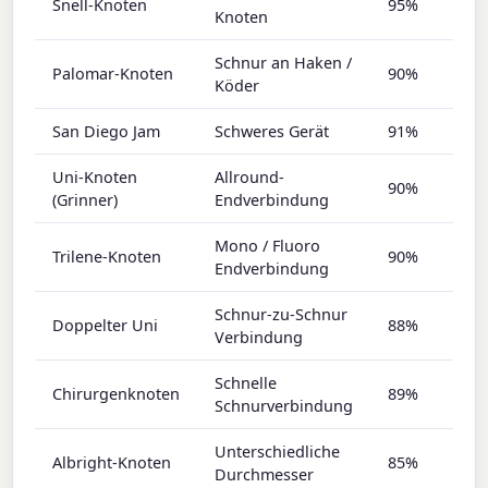
Snell-Knoten
95%
92
Knoten
Schnur an Haken /
Palomar-Knoten
90%
87
Köder
San Diego Jam
Schweres Gerät
91%
90
Uni-Knoten
Allround-
90%
88
(Grinner)
Endverbindung
Mono / Fluoro
Trilene-Knoten
90%
87
Endverbindung
Schnur-zu-Schnur
Doppelter Uni
88%
86
Verbindung
Schnelle
Chirurgenknoten
89%
87
Schnurverbindung
Unterschiedliche
Albright-Knoten
85%
85
Durchmesser