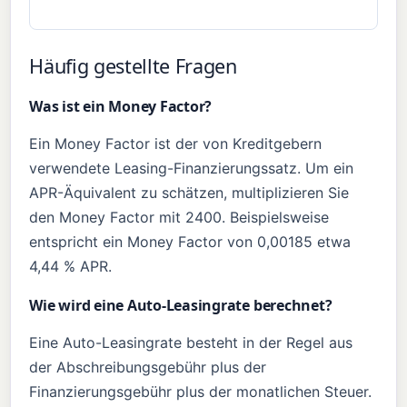
Häufig gestellte Fragen
Was ist ein Money Factor?
Ein Money Factor ist der von Kreditgebern
verwendete Leasing-Finanzierungssatz. Um ein
APR-Äquivalent zu schätzen, multiplizieren Sie
den Money Factor mit 2400. Beispielsweise
entspricht ein Money Factor von 0,00185 etwa
4,44 % APR.
Wie wird eine Auto-Leasingrate berechnet?
Eine Auto-Leasingrate besteht in der Regel aus
der Abschreibungsgebühr plus der
Finanzierungsgebühr plus der monatlichen Steuer.