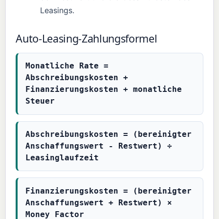
Leasings.
Auto-Leasing-Zahlungsformel
Monatliche Rate =
Abschreibungskosten +
Finanzierungskosten + monatliche
Steuer
Abschreibungskosten = (bereinigter
Anschaffungswert - Restwert) ÷
Leasinglaufzeit
Finanzierungskosten = (bereinigter
Anschaffungswert + Restwert) ×
Money Factor