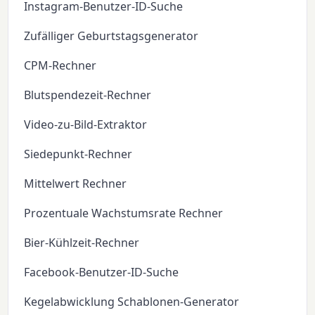
Instagram-Benutzer-ID-Suche
Zufälliger Geburtstagsgenerator
CPM-Rechner
Blutspendezeit-Rechner
Video-zu-Bild-Extraktor
Siedepunkt-Rechner
Mittelwert Rechner
Prozentuale Wachstumsrate Rechner
Bier-Kühlzeit-Rechner
Facebook-Benutzer-ID-Suche
Kegelabwicklung Schablonen-Generator