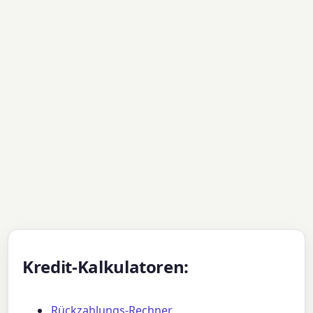
Kredit-Kalkulatoren:
Rückzahlungs-Rechner