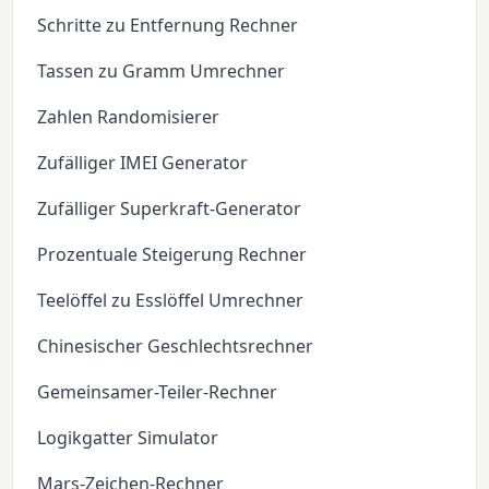
Schritte zu Entfernung Rechner
Tassen zu Gramm Umrechner
Zahlen Randomisierer
Zufälliger IMEI Generator
Zufälliger Superkraft-Generator
Prozentuale Steigerung Rechner
Teelöffel zu Esslöffel Umrechner
Chinesischer Geschlechtsrechner
Gemeinsamer-Teiler-Rechner
Logikgatter Simulator
Mars-Zeichen-Rechner