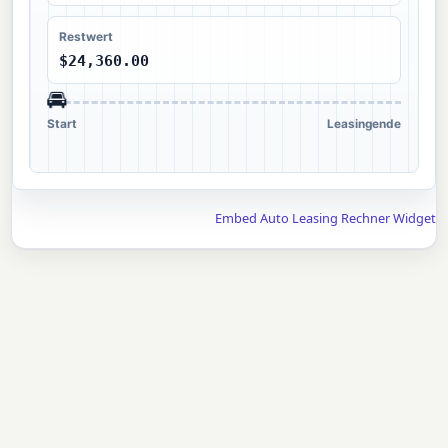
Restwert
$24,360.00
🚘
Start
Leasingende
Embed Auto Leasing Rechner Widget