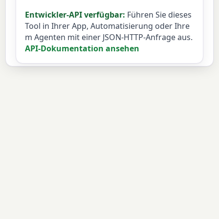
Entwickler-API verfügbar:
Führen Sie dieses
Tool in Ihrer App, Automatisierung oder Ihre
m Agenten mit einer JSON-HTTP-Anfrage aus.
API-Dokumentation ansehen