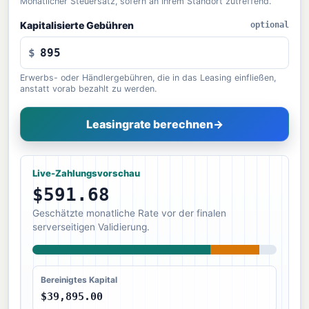
Monatlicher Steuersatz, sofern an Ihrem Standort zutreffend.
Kapitalisierte Gebühren
optional
$
Erwerbs- oder Händlergebühren, die in das Leasing einfließen,
anstatt vorab bezahlt zu werden.
Leasingrate berechnen
→
Live-Zahlungsvorschau
$591.68
Geschätzte monatliche Rate vor der finalen
serverseitigen Validierung.
Bereinigtes Kapital
$39,895.00