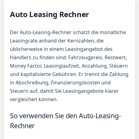
Auto Leasing Rechner
Der Auto-Leasing-Rechner schätzt die monatliche
Leasingrate anhand der Kernzahlen, die
üblicherweise in einem Leasingangebot des
Händlers zu finden sind: Fahrzeugpreis, Restwert,
Money Factor, Leasinglaufzeit, Anzahlung, Steuern
und kapitalisierte Gebühren. Er trennt die Zahlung
in Abschreibung, Finanzierungskosten und
Steuern auf, damit Sie Leasingangebote klarer
vergleichen können.
So verwenden Sie den Auto-Leasing-
Rechner