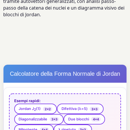
tramite autovettori generalizzati, con analisi passo-
passo della catena dei nuclei e un diagramma visivo dei
blocchi di Jordan.
Calcolatore della Forma Normale di Jordan
Esempi rapidi:
Jordan J
(1)
Difettiva (λ=5)
2×2
3×3
2
Diagonalizzabile
Due blocchi
3×3
4×4
Nilpotente
λ ripetuto
4×4
3×3