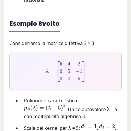
razionali.
Esempio Svolto
Consideriamo la matrice difettiva 3 × 3
A
=
[
5
4
2
0
5
−
1
0
0
5
]
Polinomio caratteristico:
p
A
(
λ
)
=
(
λ
−
5
)
3
. Unico autovalore λ = 5
con molteplicità algebrica 3.
d
1
=
1
d
2
=
2
Scala dei kernel per λ = 5:
,
,