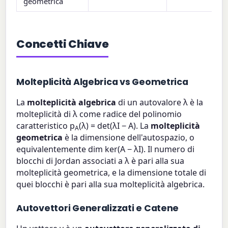
geometrica
Concetti Chiave
Molteplicità Algebrica vs Geometrica
La
molteplicità algebrica
di un autovalore λ è la
molteplicità di λ come radice del polinomio
caratteristico p
(λ) = det(λI − A). La
molteplicità
A
geometrica
è la dimensione dell'autospazio, o
equivalentemente dim ker(A − λI). Il numero di
blocchi di Jordan associati a λ è pari alla sua
molteplicità geometrica, e la dimensione totale di
quei blocchi è pari alla sua molteplicità algebrica.
Autovettori Generalizzati e Catene