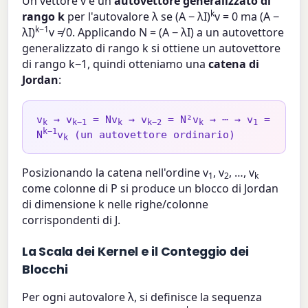
Un vettore v è un
autovettore generalizzato di
k
rango k
per l'autovalore λ se (A − λI)
v = 0 ma (A −
k−1
λI)
v ≠ 0. Applicando N = (A − λI) a un autovettore
generalizzato di rango k si ottiene un autovettore
di rango k−1, quindi otteniamo una
catena di
Jordan
:
v
→ v
= Nv
→ v
= N²v
→ ⋯ → v
=
k
k−1
k
k−2
k
1
k−1
N
v
(un autovettore ordinario)
k
Posizionando la catena nell'ordine v
, v
, …, v
1
2
k
come colonne di P si produce un blocco di Jordan
di dimensione k nelle righe/colonne
corrispondenti di J.
La Scala dei Kernel e il Conteggio dei
Blocchi
Per ogni autovalore λ, si definisce la sequenza