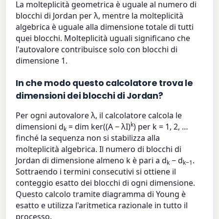
La molteplicità geometrica è uguale al numero di
blocchi di Jordan per λ, mentre la molteplicità
algebrica è uguale alla dimensione totale di tutti
quei blocchi. Molteplicità uguali significano che
l'autovalore contribuisce solo con blocchi di
dimensione 1.
In che modo questo calcolatore trova le
dimensioni dei blocchi di Jordan?
Per ogni autovalore λ, il calcolatore calcola le
k
dimensioni d
= dim ker((A − λI)
) per k = 1, 2, …
k
finché la sequenza non si stabilizza alla
molteplicità algebrica. Il numero di blocchi di
Jordan di dimensione almeno k è pari a d
− d
.
k
k−1
Sottraendo i termini consecutivi si ottiene il
conteggio esatto dei blocchi di ogni dimensione.
Questo calcolo tramite diagramma di Young è
esatto e utilizza l'aritmetica razionale in tutto il
processo.