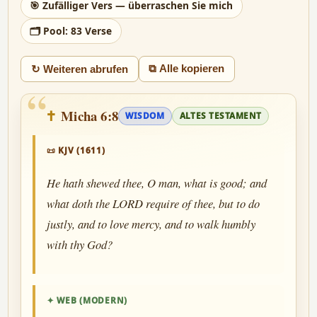
🎯 Zufälliger Vers — überraschen Sie mich
🗂 Pool: 83 Verse
⧉ Alle kopieren
↻ Weiteren abrufen
“
Micha 6:8
WISDOM
ALTES TESTAMENT
📜 KJV (1611)
He hath shewed thee, O man, what is good; and
what doth the LORD require of thee, but to do
justly, and to love mercy, and to walk humbly
with thy God?
✦ WEB (MODERN)