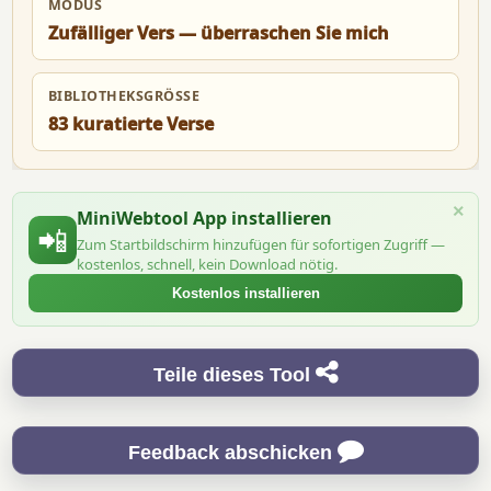
MODUS
Zufälliger Vers — überraschen Sie mich
BIBLIOTHEKSGRÖSSE
83 kuratierte Verse
×
MiniWebtool App installieren
📲
Zum Startbildschirm hinzufügen für sofortigen Zugriff —
kostenlos, schnell, kein Download nötig.
Kostenlos installieren
Teile dieses Tool
Feedback abschicken