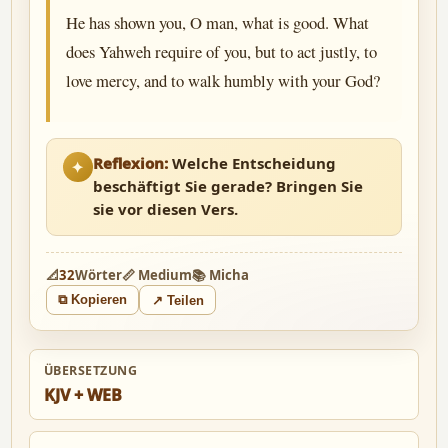
He has shown you, O man, what is good. What
does Yahweh require of you, but to act justly, to
love mercy, and to walk humbly with your God?
Reflexion:
Welche Entscheidung
✦
beschäftigt Sie gerade? Bringen Sie
sie vor diesen Vers.
📐
32
Wörter
📏 Medium
📚 Micha
⧉ Kopieren
↗ Teilen
ÜBERSETZUNG
KJV + WEB