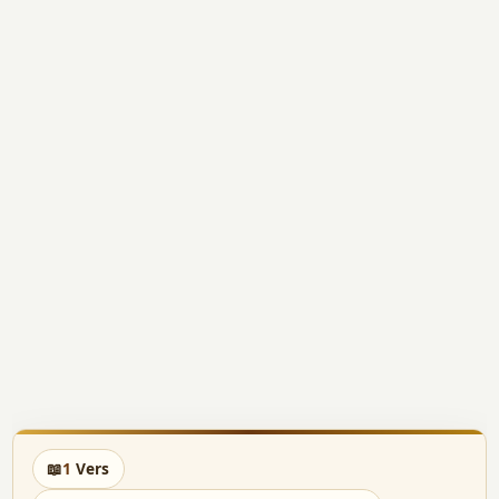
📖
1
Vers