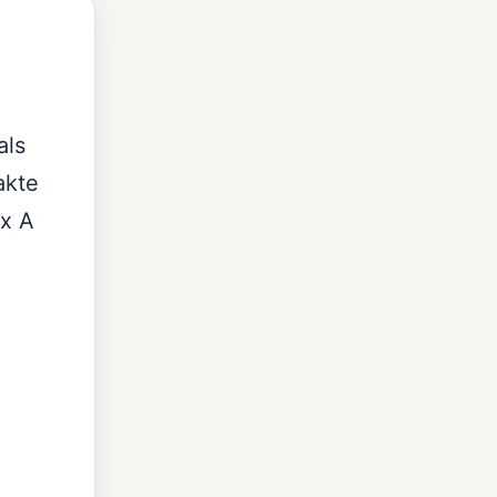
als
akte
ix A