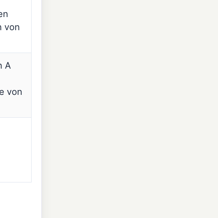
en
n von
n A
ie von