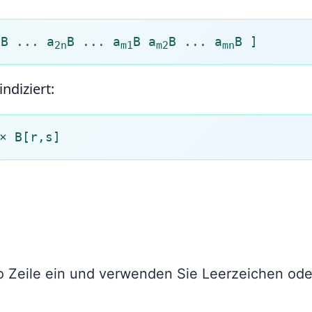
B ... a
B ... a
B a
B ... a
B ]
2
2n
m1
m2
mn
ndiziert:
× B[r,s]
ro Zeile ein und verwenden Sie Leerzeichen ode