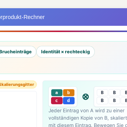
rprodukt-Rechner
Brucheinträge
Identität × rechteckig
Skalierungsgitter
a
B
b
B
⊗
B
c
d
B
Jeder Eintrag von A wird zu einer
vollständigen Kopie von B, skaliert
mit diesem Eintrag. Bewegen Sie 