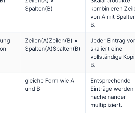
(B)
Zeilen(A) ×
Skalarprodukte
Spalten(B)
kombinieren Zeil
von A mit Spalte
B.
mung
Zeilen(A)Zeilen(B) ×
Jeder Eintrag vo
ion
Spalten(A)Spalten(B)
skaliert eine
vollständige Kop
B.
gleiche Form wie A
Entsprechende
und B
Einträge werden
nacheinander
multipliziert.