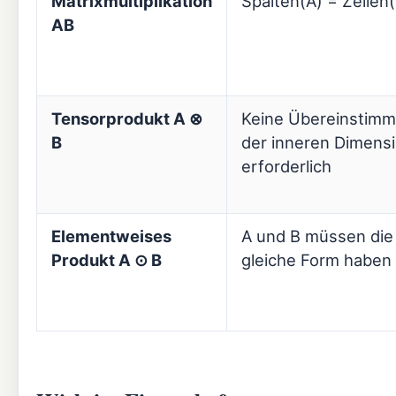
Matrixmultiplikation
Spalten(A) = Zeilen
AB
Tensorprodukt A ⊗
Keine Übereinstim
B
der inneren Dimens
erforderlich
Elementweises
A und B müssen die
Produkt A ⊙ B
gleiche Form haben