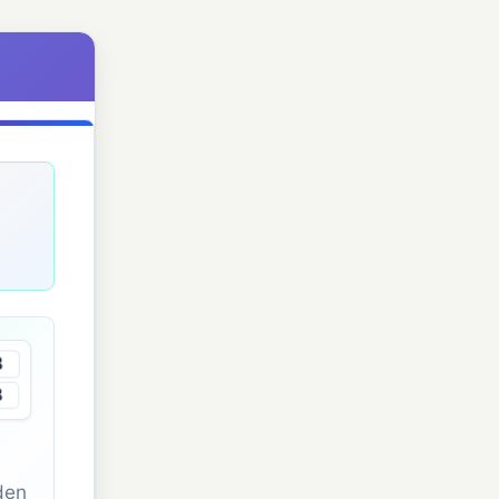
B
B
den