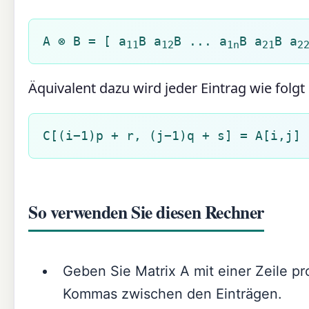
A ⊗ B = [ a
B a
B ... a
B a
B a
11
12
1n
21
2
Äquivalent dazu wird jeder Eintrag wie folgt i
C[(i−1)p + r, (j−1)q + s] = A[i,j] 
So verwenden Sie diesen Rechner
Geben Sie Matrix A mit einer Zeile p
Kommas zwischen den Einträgen.