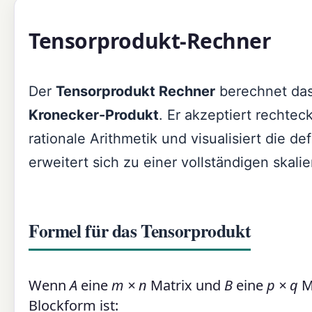
Tensorprodukt-Rechner
Der
Tensorprodukt Rechner
berechnet das
Kronecker-Produkt
. Er akzeptiert rechte
rationale Arithmetik und visualisiert die de
erweitert sich zu einer vollständigen skali
Formel für das Tensorprodukt
Wenn
A
eine
m × n
Matrix und
B
eine
p × q
Ma
Blockform ist: