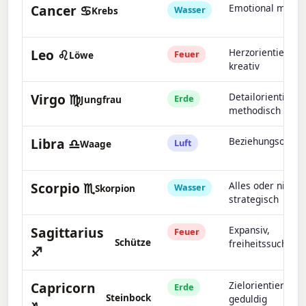
Cancer ♋
Emotional motivi
Wasser
Krebs
Leo ♌
Herzorientiert,
Feuer
Löwe
kreativ
Virgo ♍
Detailorientiert,
Erde
Jungfrau
methodisch
Libra ♎
Beziehungsorient
Luft
Waage
Scorpio ♏
Alles oder nichts
Wasser
Skorpion
strategisch
Sagittarius
Expansiv,
Feuer
Schütze
freiheitssuchend
♐
Capricorn
Zielorientiert,
Erde
Steinbock
geduldig