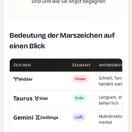
sind und wie Sie Angst begegnen
Bedeutung der Marszeichen auf
einen Blick
Zeichen
Element
Antriebsstil
♈
Schnell, furchtlos
Feuer
Widder
handelt zuerst
Taurus ♉
Langsam, stetig,
Erde
Stier
beharrlich
Gemini ♊
Multidirektional,
Luft
Zwillinge
mental