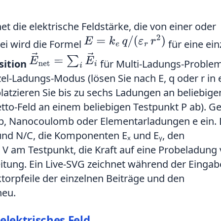
t die elektrische Feldstärke, die von einer oder
E
=
k
e
q
/
(
ε
r
r
2
)
ei wird die Formel
für eine ein
E
→
net
=
∑
i
E
→
i
sition
für Multi-Ladungs-Proble
l-Ladungs-Modus (lösen Sie nach E, q oder r in
tzieren Sie bis zu sechs Ladungen an beliebige
etto-Feld an einem beliebigen Testpunkt P ab). G
b, Nanocoulomb oder Elementarladungen e ein. 
 und N/C, die Komponenten Eₓ und Eᵧ, den
l V am Testpunkt, die Kraft auf eine Probeladung
eitung. Ein Live-SVG zeichnet während der Eingab
ektorpfeile der einzelnen Beiträge und den
neu.
elektrisches Feld