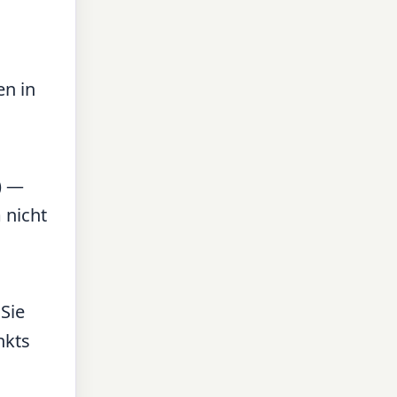
en in
) —
 nicht
 Sie
nkts