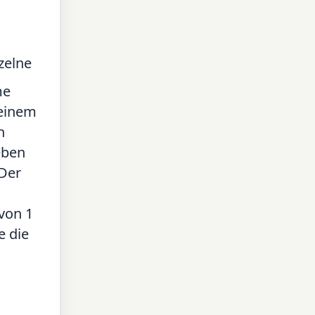
zelne
me
 einem
n
eben
Der
 von 1
e die