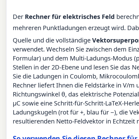
Der
Rechner für elektrisches Feld
berechne
mehreren Punktladungen erzeugt wird. Dab
Quelle und die vollständige
Vektorsuperpo
verwendet. Wechseln Sie zwischen dem Einze
Formular) und dem Multi-Ladungs-Modus (pla
Stellen in der 2D-Ebene und lesen Sie das N
Sie die Ladungen in Coulomb, Mikrocoulom
Rechner liefert Ihnen die Feldstärke in V/m
Richtungswinkel θ, das elektrische Potenzia
µC sowie eine Schritt-für-Schritt-LaTeX-Herl
Ladungskugeln (rot für +, blau für −), die V
resultierenden Netto-Feldvektor in Echtzeit 
So verwenden Sie diesen Rechner für 