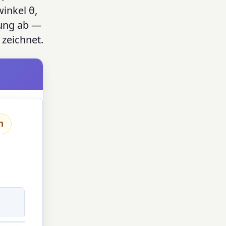
inkel θ,
itung ab —
 zeichnet.
n