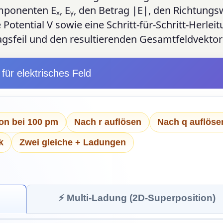
ponenten Eₓ, Eᵧ, den Betrag |E|, den Richtungsw
 Potential V sowie eine Schritt-für-Schritt-Herle
tragsfeil und den resultierenden Gesamtfeldvektor
für elektrisches Feld
on bei 100 pm
Nach r auflösen
Nach q auflöse
k
Zwei gleiche + Ladungen
⚡ Multi-Ladung (2D-Superposition)