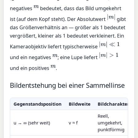
m
negatives
bedeutet, dass das Bild umgekehrt
|
m
|
ist (auf dem Kopf steht). Der Absolutwert
gibt
das Größenverhältnis an — größer als 1 bedeutet
vergrößert, kleiner als 1 bedeutet verkleinert. Ein
|
m
|
≪
1
Kameraobjektiv liefert typischerweise
m
|
m
|
>
1
und ein negatives
; eine Lupe liefert
m
und ein positives
.
Bildentstehung bei einer Sammellinse
Gegenstandsposition
Bildweite
Bildcharakter
Reell,
u → ∞ (sehr weit)
v ≈ f
umgekehrt,
punktförmig