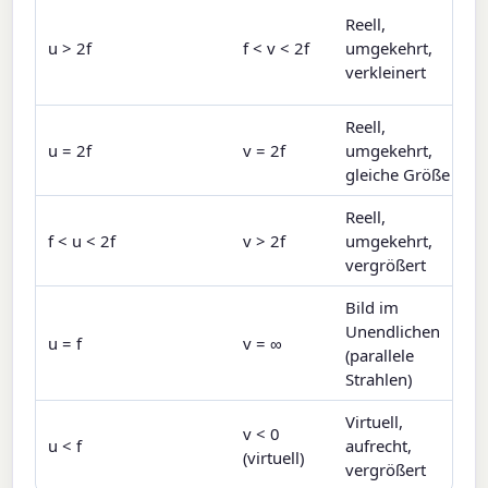
Reell,
u > 2f
f < v < 2f
umgekehrt,
verkleinert
Reell,
u = 2f
v = 2f
umgekehrt,
gleiche Größe
Reell,
f < u < 2f
v > 2f
umgekehrt,
vergrößert
Bild im
Unendlichen
u = f
v = ∞
(parallele
Strahlen)
Virtuell,
v < 0
u < f
aufrecht,
(virtuell)
vergrößert