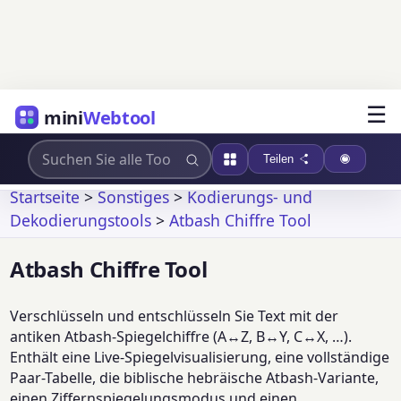
☰
mini
Webtool
Teilen
Startseite
>
Sonstiges
>
Kodierungs- und
Dekodierungstools
>
Atbash Chiffre Tool
Atbash Chiffre Tool
Verschlüsseln und entschlüsseln Sie Text mit der
antiken Atbash-Spiegelchiffre (A↔Z, B↔Y, C↔X, …).
Enthält eine Live-Spiegelvisualisierung, eine vollständige
Paar-Tabelle, die biblische hebräische Atbash-Variante,
einen Ziffernspiegelungsmodus und einen