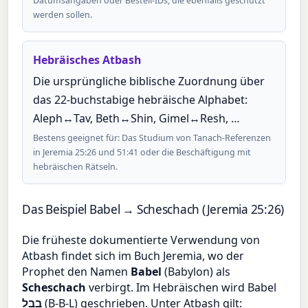
Datumsangaben oder Bestell-IDs, die ebenfalls geschützt
werden sollen.
Hebräisches Atbash
Die ursprüngliche biblische Zuordnung über
das 22-buchstabige hebräische Alphabet:
Aleph↔Tav, Beth↔Shin, Gimel↔Resh, …
Bestens geeignet für: Das Studium von Tanach-Referenzen
in Jeremia 25:26 und 51:41 oder die Beschäftigung mit
hebräischen Rätseln.
Das Beispiel Babel → Scheschach (Jeremia 25:26)
Die früheste dokumentierte Verwendung von
Atbash findet sich im Buch Jeremia, wo der
Prophet den Namen
Babel
(Babylon) als
Scheschach
verbirgt. Im Hebräischen wird Babel
בבל
(B-B-L) geschrieben. Unter Atbash gilt: