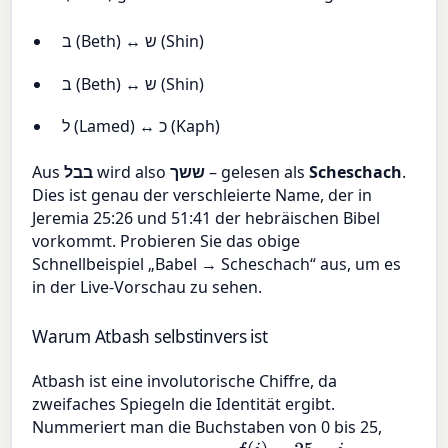
ב (Beth) ↔ ש (Shin)
ב (Beth) ↔ ש (Shin)
ל (Lamed) ↔ כ (Kaph)
Aus
בבל
wird also
ששך
– gelesen als
Scheschach
.
Dies ist genau der verschleierte Name, der in
Jeremia 25:26 und 51:41 der hebräischen Bibel
vorkommt. Probieren Sie das obige
Schnellbeispiel „Babel → Scheschach“ aus, um es
in der Live-Vorschau zu sehen.
Warum Atbash selbstinvers ist
Atbash ist eine involutorische Chiffre, da
zweifaches Spiegeln die Identität ergibt.
Nummeriert man die Buchstaben von 0 bis 25,