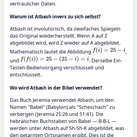
vertraulicher Daten.
Warum ist Atbash invers zu sich selbst?
Atbash ist involutorisch, da zweifaches Spiegeln
das Original wiederherstellt. Wenn A auf Z
abgebildet wird, wird Z wieder auf A abgebildet.
f
(
i
)
=
25
−
i
Mathematisch lautet die Abbildung
,
f
(
f
(
i
)
)
=
25
−
(
25
−
i
)
=
i
und
. Derselbe Ein-
Tasten-Bedienvorgang verschlüsselt und
entschlüsselt.
Wo wird Atbash in der Bibel verwendet?
Das Buch Jeremia verwendet Atbash, um den
Namen "Babel" (Babylon) als "Scheschach" zu
verbergen (Jeremia 25:26 und 51:41). Die
hebräischen Buchstaben von Babel — B-B-L —
werden unter Atbash auf Sh-Sh-K abgebildet, was
den getarnten Ortsnamen ergibt. Dies ist die