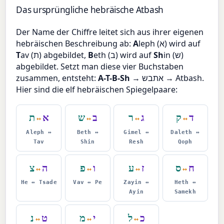
Das ursprüngliche hebräische Atbash
Der Name der Chiffre leitet sich aus ihrer eigenen
hebräischen Beschreibung ab:
A
leph (א) wird auf
T
av (ת) abgebildet,
B
eth (ב) wird auf
Sh
in (ש)
abgebildet. Setzt man diese vier Buchstaben
zusammen, entsteht:
A-T-B-Sh
→ אתבש → Atbash.
Hier sind die elf hebräischen Spiegelpaare:
ד
ק
ג
ר
ב
ש
א
ת
↔
↔
↔
↔
Aleph ↔
Beth ↔
Gimel ↔
Daleth ↔
Tav
Shin
Resh
Qoph
ח
ס
ז
ע
ו
פ
ה
צ
↔
↔
↔
↔
He ↔ Tsade
Vav ↔ Pe
Zayin ↔
Heth ↔
Ayin
Samekh
כ
ל
י
מ
ט
נ
↔
↔
↔