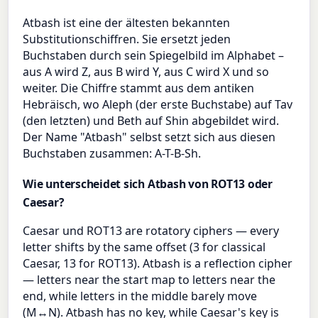
Atbash ist eine der ältesten bekannten
Substitutionschiffren. Sie ersetzt jeden
Buchstaben durch sein Spiegelbild im Alphabet –
aus A wird Z, aus B wird Y, aus C wird X und so
weiter. Die Chiffre stammt aus dem antiken
Hebräisch, wo Aleph (der erste Buchstabe) auf Tav
(den letzten) und Beth auf Shin abgebildet wird.
Der Name "Atbash" selbst setzt sich aus diesen
Buchstaben zusammen: A-T-B-Sh.
Wie unterscheidet sich Atbash von ROT13 oder
Caesar?
Caesar und ROT13 are rotatory ciphers — every
letter shifts by the same offset (3 for classical
Caesar, 13 for ROT13). Atbash is a reflection cipher
— letters near the start map to letters near the
end, while letters in the middle barely move
(M↔N). Atbash has no key, while Caesar's key is