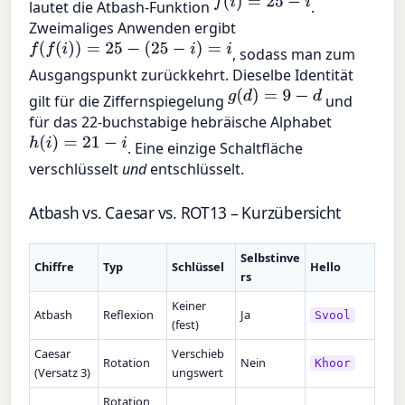
f
(
i
)
=
25
−
i
lautet die Atbash-Funktion
.
Zweimaliges Anwenden ergibt
f
(
f
(
i
)
)
=
25
−
(
25
−
i
)
=
i
, sodass man zum
Ausgangspunkt zurückkehrt. Dieselbe Identität
g
(
d
)
=
9
−
d
gilt für die Ziffernspiegelung
und
für das 22-buchstabige hebräische Alphabet
h
(
i
)
=
21
−
i
. Eine einzige Schaltfläche
verschlüsselt
und
entschlüsselt.
Atbash vs. Caesar vs. ROT13 – Kurzübersicht
Selbstinve
Chiffre
Typ
Schlüssel
Hello
rs
Keiner
Atbash
Reflexion
Ja
Svool
(fest)
Caesar
Verschieb
Rotation
Nein
Khoor
(Versatz 3)
ungswert
Rotation