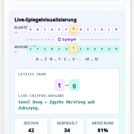
Live-Spiegelvisualisierung
KLARTEXT
G
A
B
C
D
E
F
H
I
J
K
L
M
→
🪞 Spiegel
GEHEIMTEXT
T
Z
Y
X
W
V
U
S
R
Q
P
O
N
←
A ↔ Z · B ↔ Y · C ↔ X · ... · M ↔ N
LETZTES PAAR
→
t
g
LIVE-CHIFFRE-AUSGABE
Szool Dvog — Zgyzhs hkrvtvog wzh
Zokszyvg.
ZEICHEN
GESPIEGELT
ABDECKUNG
42
34
81%