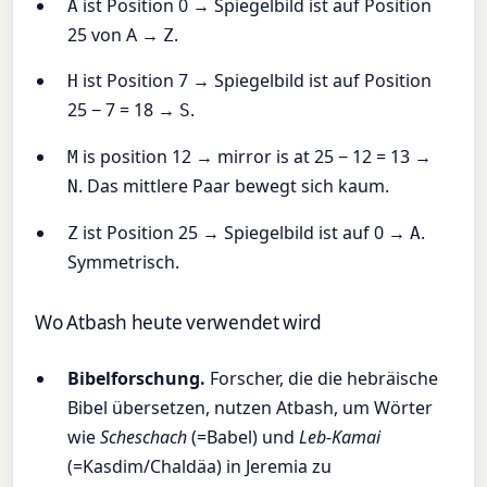
ist Position 0 → Spiegelbild ist auf Position
A
25 von A →
.
Z
ist Position 7 → Spiegelbild ist auf Position
H
25 − 7 = 18 →
.
S
is position 12 → mirror is at 25 − 12 = 13 →
M
. Das mittlere Paar bewegt sich kaum.
N
ist Position 25 → Spiegelbild ist auf 0 →
.
Z
A
Symmetrisch.
Wo Atbash heute verwendet wird
Bibelforschung.
Forscher, die die hebräische
Bibel übersetzen, nutzen Atbash, um Wörter
wie
Scheschach
(=Babel) und
Leb-Kamai
(=Kasdim/Chaldäa) in Jeremia zu