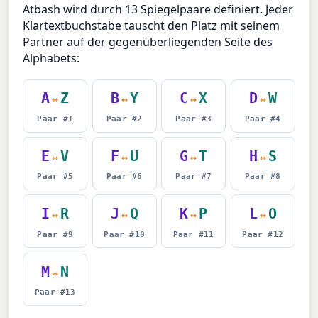
Atbash wird durch 13 Spiegelpaare definiert. Jeder
Klartextbuchstabe tauscht den Platz mit seinem
Partner auf der gegenüberliegenden Seite des
Alphabets:
A
Z
B
Y
C
X
D
W
↔
↔
↔
↔
Paar #1
Paar #2
Paar #3
Paar #4
E
V
F
U
G
T
H
S
↔
↔
↔
↔
Paar #5
Paar #6
Paar #7
Paar #8
I
R
J
Q
K
P
L
O
↔
↔
↔
↔
Paar #9
Paar #10
Paar #11
Paar #12
M
N
↔
Paar #13