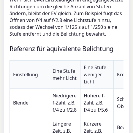
Richtungen um die gleiche Anzahl von Stufen
ändern, bleibt der EV gleich. Zum Beispiel fügt das
Öffnen von f/4 auf f/2.8 eine Lichtstufe hinzu,
sodass der Wechsel von 1/125 s auf 1/250 s eine
Stufe entfernt und die Belichtung bewahrt.
Referenz für äquivalente Belichtung
Eine Stufe
Eine Stufe
Einstellung
weniger
Kreativ
mehr Licht
Licht
Niedrigere
Höhere f-
Schärf
Blende
f-Zahl, z.B.
Zahl, z.B.
Objekt
f/4 zu f/2.8
f/4 zu f/5.6
Längere
Kürzere
Beweg
Zeit, z.B.
Zeit, z.B.