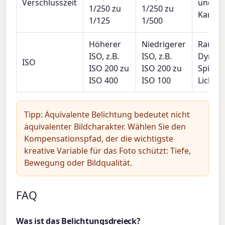
Verschlusszeit
und
1/250 zu
1/250 zu
Kamer
1/125
1/500
Höherer
Niedrigerer
Rausch
ISO, z.B.
ISO, z.B.
Dynam
ISO
ISO 200 zu
ISO 200 zu
Spielr
ISO 400
ISO 100
Lichte
Tipp: Äquivalente Belichtung bedeutet nicht
äquivalenter Bildcharakter. Wählen Sie den
Kompensationspfad, der die wichtigste
kreative Variable für das Foto schützt: Tiefe,
Bewegung oder Bildqualität.
FAQ
Was ist das Belichtungsdreieck?